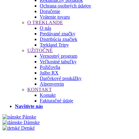
Reklamačný poriadok
Ochrana osobných údajov
Doručenie
Vrátenie tovaru
O TREKLANDE
O nás
Predávané značky
Distribúcia značiek
Trekland Tripy
UŽITOČNÉ
Vernostný program
Veľkostné tabuľky
Požičovňa
Julbo RX
Darčekové poukážky
Alpenverein
KONTAKT
Kontakt
Fakturačné údaje
Navštívte nás
Pánske
Dámske
Detské