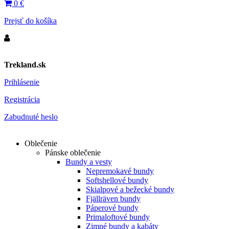
0
€
Prejsť do košíka
Trekland.sk
Prihlásenie
Registrácia
Zabudnuté heslo
Oblečenie
Pánske oblečenie
Bundy a vesty
Nepremokavé bundy
Softshellové bundy
Skialpové a bežecké bundy
Fjällräven bundy
Páperové bundy
Primaloftové bundy
Zimné bundy a kabáty