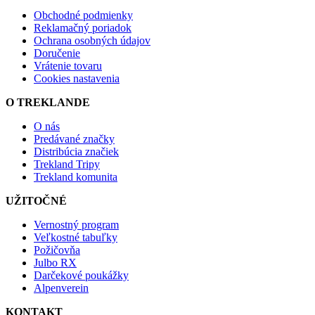
Obchodné podmienky
Reklamačný poriadok
Ochrana osobných údajov
Doručenie
Vrátenie tovaru
Cookies nastavenia
O TREKLANDE
O nás
Predávané značky
Distribúcia značiek
Trekland Tripy
Trekland komunita
UŽITOČNÉ
Vernostný program
Veľkostné tabuľky
Požičovňa
Julbo RX
Darčekové poukážky
Alpenverein
KONTAKT