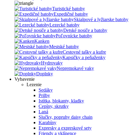
Turistické batohy
Expedičné batohy
Skialpové a lyžiarske batohy
Lezecké batohy
Detské nosiče a batohy
Poľovnícke batohy
Kanken
Mestské batohy
Cestovné tašky a kufre
Kapsičky a peňaženky
Hydrovaky
Nepremokavé vaky
Doplnky
Vybavenie
Lezenie
Sedáky
Prilby
Istítka, blokanty, kladky
Cepíny, skrutky
Laná
Slučky, popruhy daisy chain
Karabíny
Expresky a expreskové sety
Friendy a vklínence