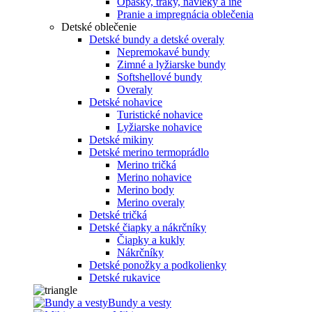
Opasky, traky, návleky a iné
Pranie a impregnácia oblečenia
Detské oblečenie
Detské bundy a detské overaly
Nepremokavé bundy
Zimné a lyžiarske bundy
Softshellové bundy
Overaly
Detské nohavice
Turistické nohavice
Lyžiarske nohavice
Detské mikiny
Detské merino termoprádlo
Merino tričká
Merino nohavice
Merino body
Merino overaly
Detské tričká
Detské čiapky a nákrčníky
Čiapky a kukly
Nákrčníky
Detské ponožky a podkolienky
Detské rukavice
Bundy a vesty