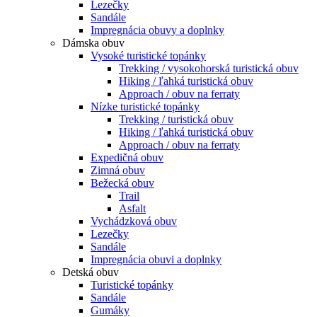
Lezečky
Sandále
Impregnácia obuvy a doplnky
Dámska obuv
Vysoké turistické topánky
Trekking / vysokohorská turistická obuv
Hiking / ľahká turistická obuv
Approach / obuv na ferraty
Nízke turistické topánky
Trekking / turistická obuv
Hiking / ľahká turistická obuv
Approach / obuv na ferraty
Expedičná obuv
Zimná obuv
Bežecká obuv
Trail
Asfalt
Vychádzková obuv
Lezečky
Sandále
Impregnácia obuvi a doplnky
Detská obuv
Turistické topánky
Sandále
Gumáky