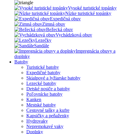
Vysoké turistické topánky
Nízke turistické topánky
Expedičná obuv
Zimná obuv
Bežecká obuv
Vychádzková obuv
Lezečky
Sandále
Impregnácia obuvy a
doplnky
Batohy
Turistické batohy
Expedičné batohy
Skialpové a lyžiarske batohy
Lezecké batohy
Detské nosiče a batohy
Poľovnícke batohy
Kanken
Mestské batohy
Cestovné tašky a kufre
Kapsičky a peňaženky
Hydrovaky
Nepremokavé vaky
Doplnky