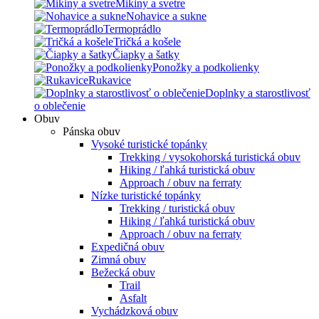
Mikiny a svetre
Nohavice a sukne
Termoprádlo
Tričká a košele
Čiapky a šatky
Ponožky a podkolienky
Rukavice
Doplnky a starostlivosť
o oblečenie
Obuv
Pánska obuv
Vysoké turistické topánky
Trekking / vysokohorská turistická obuv
Hiking / ľahká turistická obuv
Approach / obuv na ferraty
Nízke turistické topánky
Trekking / turistická obuv
Hiking / ľahká turistická obuv
Approach / obuv na ferraty
Expedičná obuv
Zimná obuv
Bežecká obuv
Trail
Asfalt
Vychádzková obuv