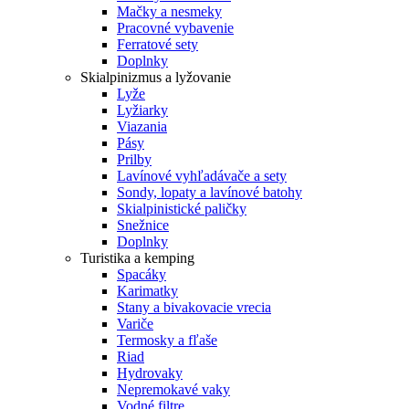
Mačky a nesmeky
Pracovné vybavenie
Ferratové sety
Doplnky
Skialpinizmus a lyžovanie
Lyže
Lyžiarky
Viazania
Pásy
Prilby
Lavínové vyhľadávače a sety
Sondy, lopaty a lavínové batohy
Skialpinistické paličky
Snežnice
Doplnky
Turistika a kemping
Spacáky
Karimatky
Stany a bivakovacie vrecia
Variče
Termosky a fľaše
Riad
Hydrovaky
Nepremokavé vaky
Vodné filtre