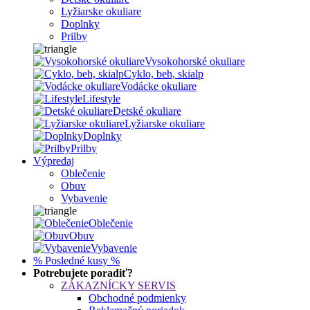
Lyžiarske okuliare
Doplnky
Prilby
Vysokohorské okuliare
Cyklo, beh, skialp
Vodácke okuliare
Lifestyle
Detské okuliare
Lyžiarske okuliare
Doplnky
Prilby
Výpredaj
Oblečenie
Obuv
Vybavenie
Oblečenie
Obuv
Vybavenie
% Posledné kusy %
Potrebujete poradiť?
ZÁKAZNÍCKY SERVIS
Obchodné podmienky