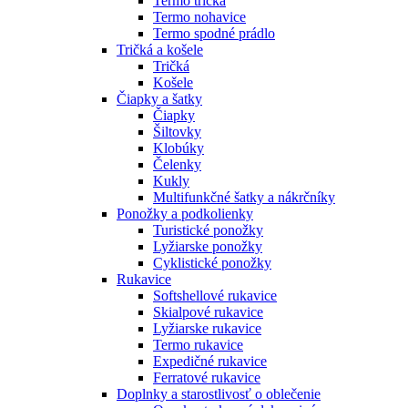
Termo tričká
Termo nohavice
Termo spodné prádlo
Tričká a košele
Tričká
Košele
Čiapky a šatky
Čiapky
Šiltovky
Klobúky
Čelenky
Kukly
Multifunkčné šatky a nákrčníky
Ponožky a podkolienky
Turistické ponožky
Lyžiarske ponožky
Cyklistické ponožky
Rukavice
Softshellové rukavice
Skialpové rukavice
Lyžiarske rukavice
Termo rukavice
Expedičné rukavice
Ferratové rukavice
Doplnky a starostlivosť o oblečenie