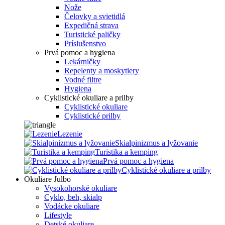
Nože
Čelovky a svietidlá
Expedičná strava
Turistické paličky
Príslušenstvo
Prvá pomoc a hygiena
Lekárničky
Repelenty a moskytiery
Vodné filtre
Hygiena
Cyklistické okuliare a prilby
Cyklistické okuliare
Cyklistické prilby
Lezenie
Skialpinizmus a lyžovanie
Turistika a kemping
Prvá pomoc a hygiena
Cyklistické okuliare a prilby
Okuliare Julbo
Vysokohorské okuliare
Cyklo, beh, skialp
Vodácke okuliare
Lifestyle
Detské okuliare