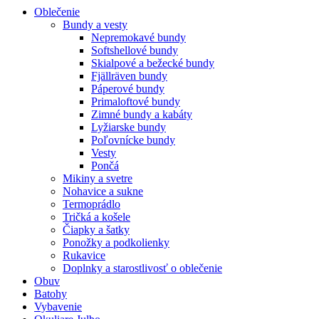
Oblečenie
Bundy a vesty
Nepremokavé bundy
Softshellové bundy
Skialpové a bežecké bundy
Fjällräven bundy
Páperové bundy
Primaloftové bundy
Zimné bundy a kabáty
Lyžiarske bundy
Poľovnícke bundy
Vesty
Pončá
Mikiny a svetre
Nohavice a sukne
Termoprádlo
Tričká a košele
Čiapky a šatky
Ponožky a podkolienky
Rukavice
Doplnky a starostlivosť o oblečenie
Obuv
Batohy
Vybavenie