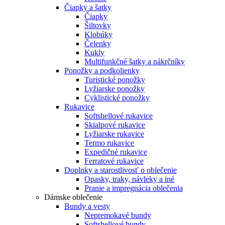
Čiapky a šatky
Čiapky
Šiltovky
Klobúky
Čelenky
Kukly
Multifunkčné šatky a nákrčníky
Ponožky a podkolienky
Turistické ponožky
Lyžiarske ponožky
Cyklistické ponožky
Rukavice
Softshellové rukavice
Skialpové rukavice
Lyžiarske rukavice
Termo rukavice
Expedičné rukavice
Ferratové rukavice
Doplnky a starostlivosť o oblečenie
Opasky, traky, návleky a iné
Pranie a impregnácia oblečenia
Dámske oblečenie
Bundy a vesty
Nepremokavé bundy
Softshellové bundy