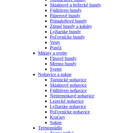
Skialpové a bežecké bundy
Fjällräven bundy
Páperové bundy
Primaloftové bundy
Zimné bundy a kabáty
Lyžiarske bundy
Poľovnícke bundy
Vesty
Pončá
Mikiny a svetre
Flisové bundy
Merino bundy
Svetre
Nohavice a sukne
Turistické nohavice
Skialpové nohavice
Fjällräven nohavice
Nepremokavé nohavice
Lezecké nohavice
Lyžiarske nohavice
Poľovnícke nohavice
Kraťasy
Sukne
Termoprádlo