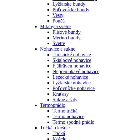
Lyžiarske bundy
Poľovnícke bundy
Vesty
Pončá
Mikiny a svetre
Flisové bundy
Merino bundy
Svetre
Nohavice a sukne
Turistické nohavice
Skialpové nohavice
Fjällräven nohavice
Nepremokavé nohavice
Lezecké nohavice
Lyžiarske nohavice
Poľovnícke nohavice
Kraťasy
Sukne a šaty
Termoprádlo
Termo tričká
Termo nohavice
Termo spodné prádlo
Tričká a košele
Tričká
Košele