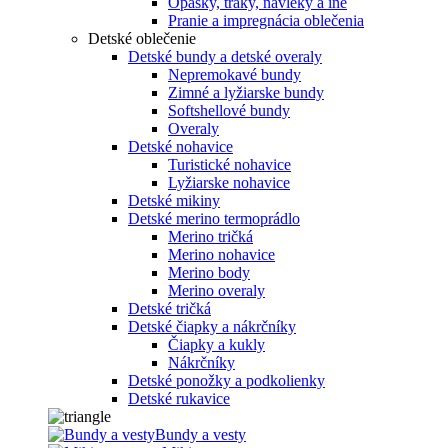
Opasky, traky, návleky a iné
Pranie a impregnácia oblečenia
Detské oblečenie
Detské bundy a detské overaly
Nepremokavé bundy
Zimné a lyžiarske bundy
Softshellové bundy
Overaly
Detské nohavice
Turistické nohavice
Lyžiarske nohavice
Detské mikiny
Detské merino termoprádlo
Merino tričká
Merino nohavice
Merino body
Merino overaly
Detské tričká
Detské čiapky a nákrčníky
Čiapky a kukly
Nákrčníky
Detské ponožky a podkolienky
Detské rukavice
Bundy a vesty