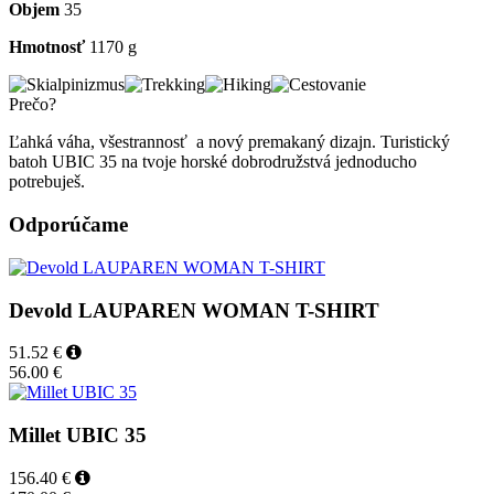
Objem
35
Hmotnosť
1170 g
Prečo?
Ľahká váha, všestrannosť a nový premakaný dizajn. Turistický
batoh UBIC 35 na tvoje horské dobrodružstvá jednoducho
potrebuješ.
Odporúčame
Devold LAUPAREN WOMAN T-SHIRT
51.52 €
56.00 €
Millet UBIC 35
156.40 €