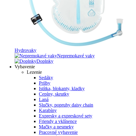
Hydrovaky
Nepremokavé vaky
Doplnky
Vybavenie
Lezenie
Sedáky
Prilby
Istítka, blokanty, kladky
Cepíny, skrutky
Laná
Slučky, popruhy daisy chain
Karabíny
Expresky a expreskové sety
Friendy a vklínence
Mačky a nesmeky
Pracovné vybavenie