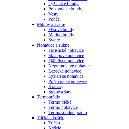
Lyžiarske bundy
Poľovnícke bundy
Vesty
Pončá
Mikiny a svetre
Flisové bundy
Merino bundy
Svetre
Nohavice a sukne
Turistické nohavice
Skialpové nohavice
Fjällräven nohavice
Nepremokavé nohavice
Lezecké nohavice
Lyžiarske nohavice
Poľovnícke nohavice
Kraťasy
Sukne a šaty
Termoprádlo
Termo tričká
Termo nohavice
Termo spodné prádlo
Tričká a košele
Tričká
Košele