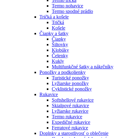
Termo tričká
Termo nohavice
Termo spodné prádlo
Tričká a košele
Tričká
Košele
Čiapky a šatky
Čiapky
Šiltovky
Klobúky
Čelenky
Kukly
Multifunkčné šatky a nákrčníky
Ponožky a podkolienky
Turistické ponožky
Lyžiarske ponožky
Cyklistické ponožky
Rukavice
Softshellové rukavice
Skialpové rukavice
Lyžiarske rukavice
Termo rukavice
Expedičné rukavice
Ferratové rukavice
Doplnky a starostlivosť o oblečenie