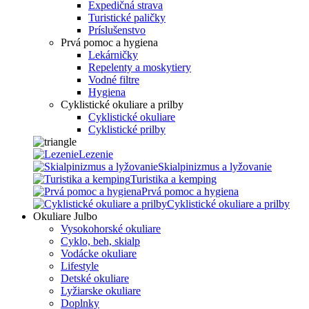
Expedičná strava
Turistické paličky
Príslušenstvo
Prvá pomoc a hygiena
Lekárničky
Repelenty a moskytiery
Vodné filtre
Hygiena
Cyklistické okuliare a prilby
Cyklistické okuliare
Cyklistické prilby
Lezenie
Skialpinizmus a lyžovanie
Turistika a kemping
Prvá pomoc a hygiena
Cyklistické okuliare a prilby
Okuliare Julbo
Vysokohorské okuliare
Cyklo, beh, skialp
Vodácke okuliare
Lifestyle
Detské okuliare
Lyžiarske okuliare
Doplnky