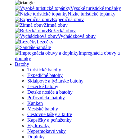
Vysoké turistické topánky
Nízke turistické topánky
Expedičná obuv
Zimná obuv
Bežecká obuv
Vychádzková obuv
Lezečky
Sandále
Impregnácia obuvy a
doplnky
Batohy
Turistické batohy
Expedičné batohy
Skialpové a lyžiarske batohy
Lezecké batohy
Detské nosiče a batohy
Poľovnícke batohy
Kanken
Mestské batohy
Cestovné tašky a kufre
Kapsičky a peňaženky
Hydrovaky
Nepremokavé vaky
Doplnky