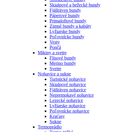
Skialpové a bežecké bundy
Fjällräven bundy
Páperové bundy
Primaloftové bundy
Zimné bundy a kabáty
Lyžiarske bundy
Poľovnícke bundy
Vesty
Pončá
Mikiny a svetre
Flisové bundy
Merino bundy
Svetre
Nohavice a sukne
Turistické nohavice
Skialpové nohavice
Fjällräven nohavice
Nepremokavé nohavice
Lezecké nohavice
Lyžiarske nohavice
Poľovnícke nohavice
Kraťasy
Sukne
Termoprádlo