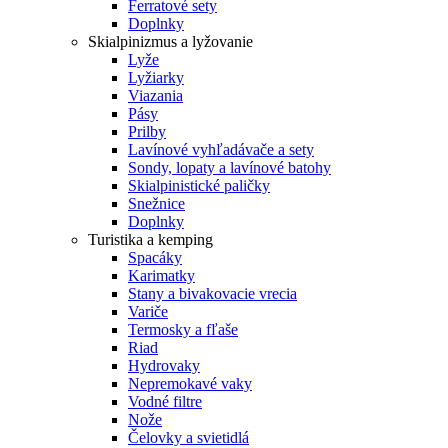
Ferratové sety
Doplnky
Skialpinizmus a lyžovanie
Lyže
Lyžiarky
Viazania
Pásy
Prilby
Lavínové vyhľadávače a sety
Sondy, lopaty a lavínové batohy
Skialpinistické paličky
Snežnice
Doplnky
Turistika a kemping
Spacáky
Karimatky
Stany a bivakovacie vrecia
Variče
Termosky a fľaše
Riad
Hydrovaky
Nepremokavé vaky
Vodné filtre
Nože
Čelovky a svietidlá