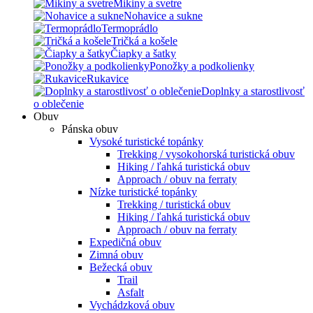
Mikiny a svetre
Nohavice a sukne
Termoprádlo
Tričká a košele
Čiapky a šatky
Ponožky a podkolienky
Rukavice
Doplnky a starostlivosť
o oblečenie
Obuv
Pánska obuv
Vysoké turistické topánky
Trekking / vysokohorská turistická obuv
Hiking / ľahká turistická obuv
Approach / obuv na ferraty
Nízke turistické topánky
Trekking / turistická obuv
Hiking / ľahká turistická obuv
Approach / obuv na ferraty
Expedičná obuv
Zimná obuv
Bežecká obuv
Trail
Asfalt
Vychádzková obuv