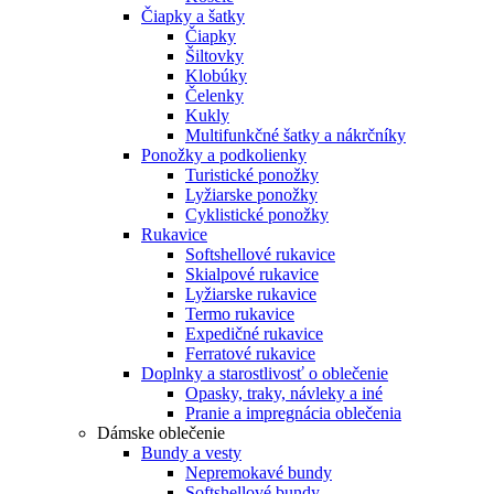
Čiapky a šatky
Čiapky
Šiltovky
Klobúky
Čelenky
Kukly
Multifunkčné šatky a nákrčníky
Ponožky a podkolienky
Turistické ponožky
Lyžiarske ponožky
Cyklistické ponožky
Rukavice
Softshellové rukavice
Skialpové rukavice
Lyžiarske rukavice
Termo rukavice
Expedičné rukavice
Ferratové rukavice
Doplnky a starostlivosť o oblečenie
Opasky, traky, návleky a iné
Pranie a impregnácia oblečenia
Dámske oblečenie
Bundy a vesty
Nepremokavé bundy
Softshellové bundy