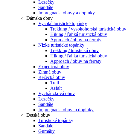
Lezečky
Sandále
Impregnácia obuvy a doplnky
Dámska obuv
Vysoké turistické topánky
Trekking / vysokohorská turistická obuv
Hiking / ľahká turistická obuv
Approach / obuv na ferraty
Nízke turistické topánky
Trekking / turistická obuv
Hiking / ľahká turistická obuv
Approach / obuv na ferraty
Expedičná obuv
Zimná obuv
Bežecká obuv
Trail
Asfalt
Vychádzková obuv
Lezečky
Sandále
Impregnácia obuvi a doplnky
Detská obuv
Turistické topánky
Sandále
Gumáky