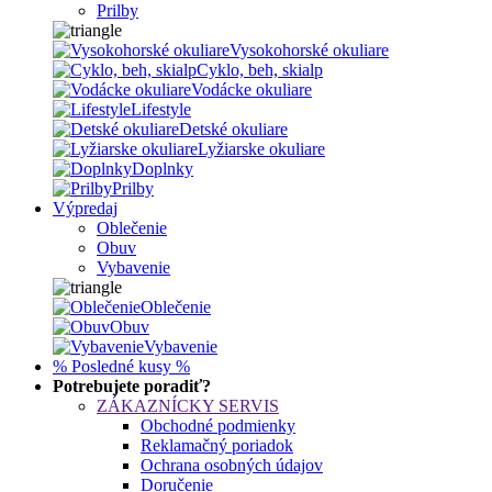
Prilby
Vysokohorské okuliare
Cyklo, beh, skialp
Vodácke okuliare
Lifestyle
Detské okuliare
Lyžiarske okuliare
Doplnky
Prilby
Výpredaj
Oblečenie
Obuv
Vybavenie
Oblečenie
Obuv
Vybavenie
% Posledné kusy %
Potrebujete poradiť?
ZÁKAZNÍCKY SERVIS
Obchodné podmienky
Reklamačný poriadok
Ochrana osobných údajov
Doručenie