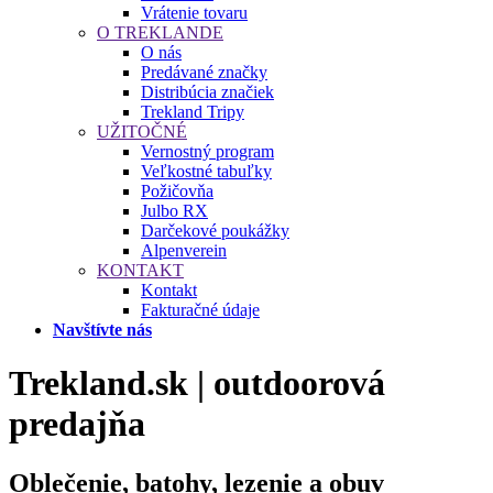
Vrátenie tovaru
O TREKLANDE
O nás
Predávané značky
Distribúcia značiek
Trekland Tripy
UŽITOČNÉ
Vernostný program
Veľkostné tabuľky
Požičovňa
Julbo RX
Darčekové poukážky
Alpenverein
KONTAKT
Kontakt
Fakturačné údaje
Navštívte nás
Trekland.sk | outdoorová
predajňa
Oblečenie, batohy, lezenie a obuv