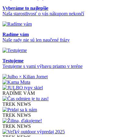
Vyberáme to najlepšie
Naša starostlivosť o vás nákupom nekončí
Radíme vám
Naše rady nie sú len naučené frázy
Testujeme
Testujeme s vami výbavu priamo v teréne
RADÍME VÁM
TREK NEWS
TREK NEWS
TREK NEWS