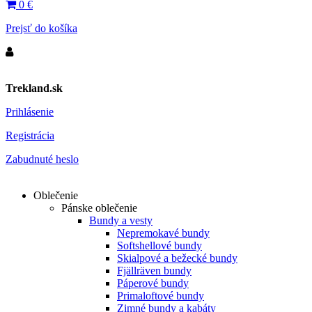
0
€
Prejsť do košíka
Trekland.sk
Prihlásenie
Registrácia
Zabudnuté heslo
Oblečenie
Pánske oblečenie
Bundy a vesty
Nepremokavé bundy
Softshellové bundy
Skialpové a bežecké bundy
Fjällräven bundy
Páperové bundy
Primaloftové bundy
Zimné bundy a kabáty