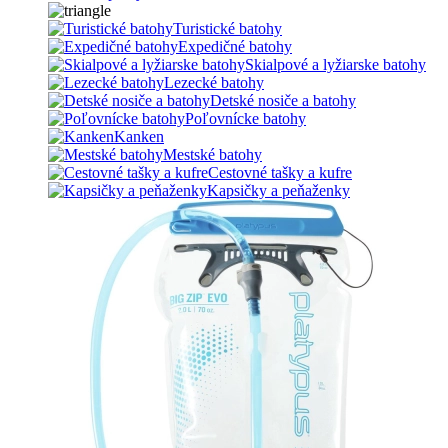
Turistické batohy
Expedičné batohy
Skialpové a lyžiarske batohy
Lezecké batohy
Detské nosiče a batohy
Poľovnícke batohy
Kanken
Mestské batohy
Cestovné tašky a kufre
Kapsičky a peňaženky