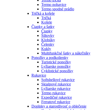
Termo tričká
Termo nohavice
Termo spodné prádlo
Tričká a košele
Tričká
Košele
Čiapky a šatky
Čiapky
Šiltovky
Klobúky
Čelenky
Kukly
Multifunkčné šatky a nákrčníky
Ponožky a podkolienky
Turistické ponožky
Lyžiarske ponožky
Cyklistické ponožky
Rukavice
Softshellové rukavice
Skialpové rukavice
Lyžiarske rukavice
Termo rukavice
Expedičné rukavice
Ferratové rukavice
Doplnky a starostlivosť o oblečenie