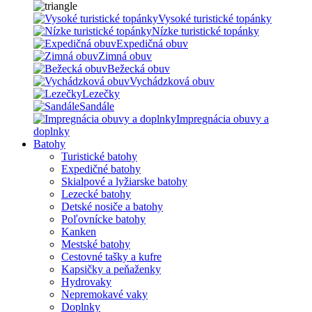
Vysoké turistické topánky
Nízke turistické topánky
Expedičná obuv
Zimná obuv
Bežecká obuv
Vychádzková obuv
Lezečky
Sandále
Impregnácia obuvy a
doplnky
Batohy
Turistické batohy
Expedičné batohy
Skialpové a lyžiarske batohy
Lezecké batohy
Detské nosiče a batohy
Poľovnícke batohy
Kanken
Mestské batohy
Cestovné tašky a kufre
Kapsičky a peňaženky
Hydrovaky
Nepremokavé vaky
Doplnky