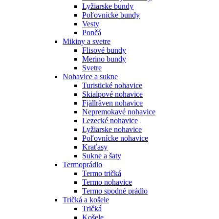
Lyžiarske bundy
Poľovnícke bundy
Vesty
Pončá
Mikiny a svetre
Flisové bundy
Merino bundy
Svetre
Nohavice a sukne
Turistické nohavice
Skialpové nohavice
Fjällräven nohavice
Nepremokavé nohavice
Lezecké nohavice
Lyžiarske nohavice
Poľovnícke nohavice
Kraťasy
Sukne a šaty
Termoprádlo
Termo tričká
Termo nohavice
Termo spodné prádlo
Tričká a košele
Tričká
Košele