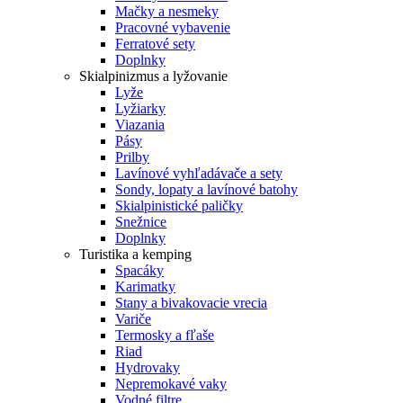
Mačky a nesmeky
Pracovné vybavenie
Ferratové sety
Doplnky
Skialpinizmus a lyžovanie
Lyže
Lyžiarky
Viazania
Pásy
Prilby
Lavínové vyhľadávače a sety
Sondy, lopaty a lavínové batohy
Skialpinistické paličky
Snežnice
Doplnky
Turistika a kemping
Spacáky
Karimatky
Stany a bivakovacie vrecia
Variče
Termosky a fľaše
Riad
Hydrovaky
Nepremokavé vaky
Vodné filtre