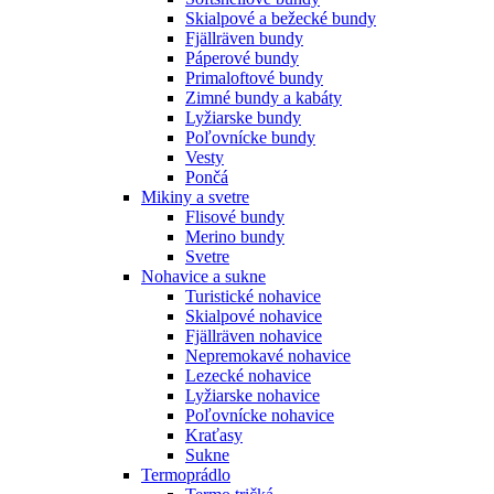
Skialpové a bežecké bundy
Fjällräven bundy
Páperové bundy
Primaloftové bundy
Zimné bundy a kabáty
Lyžiarske bundy
Poľovnícke bundy
Vesty
Pončá
Mikiny a svetre
Flisové bundy
Merino bundy
Svetre
Nohavice a sukne
Turistické nohavice
Skialpové nohavice
Fjällräven nohavice
Nepremokavé nohavice
Lezecké nohavice
Lyžiarske nohavice
Poľovnícke nohavice
Kraťasy
Sukne
Termoprádlo