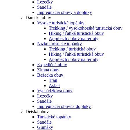
Lezečky
Sandále
Impregnácia obuvy a doplnky
Dámska obuv
Vysoké turistické topánky
Trekking / vysokohorská turistická obuv
Hiking / ľahká turistická obuv
Approach / obuv na ferraty
Nízke turistické topánky
Trekking / turistická obuv
Hiking / ľahká turistická obuv
Approach / obuv na ferraty
Expedičná obuv
Zimná obuv
Bežecká obuv
Trail
Asfalt
Vychádzková obuv
Lezečky
Sandále
Impregnácia obuvi a doplnky
Detská obuv
Turistické topánky
Sandále
Gumáky