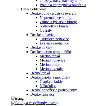
Opasky, traky, návleky a iné
Pranie a impregnácia oblečenia
Detské oblečenie
Detské bundy a detské overaly
Nepremokavé bundy
Zimné a lyžiarske bundy
Softshellové bundy
Overaly
Detské nohavice
Turistické nohavice
Lyžiarske nohavice
Detské mikiny
Detské merino termoprádlo
Merino tričká
Merino nohavice
Merino body
Merino overaly
Detské tričká
Detské čiapky a nákrčníky
Čiapky a kukly
Nákrčníky
Detské ponožky a podkolienky
Detské rukavice
Bundy a vesty