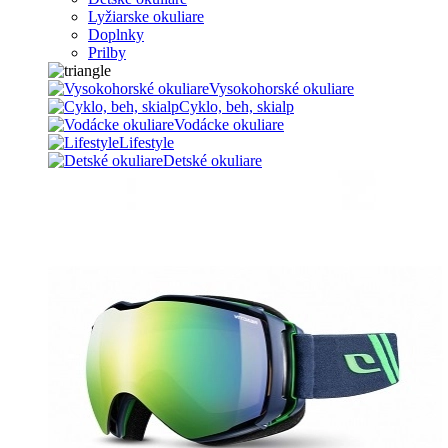
Lyžiarske okuliare
Doplnky
Prilby
Vysokohorské okuliare
Cyklo, beh, skialp
Vodácke okuliare
Lifestyle
Detské okuliare