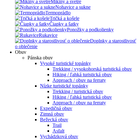
Mikiny a svetre
Nohavice a sukne
Termoprádlo
Tričká a košele
Čiapky a šatky
Ponožky a podkolienky
Rukavice
Doplnky a starostlivosť
o oblečenie
Obuv
Pánska obuv
Vysoké turistické topánky
Trekking / vysokohorská turistická obuv
Hiking / ľahká turistická obuv
Approach / obuv na ferraty
Nízke turistické topánky
Trekking / turistická obuv
Hiking / ľahká turistická obuv
Approach / obuv na ferraty
Expedičná obuv
Zimná obuv
Bežecká obuv
Trail
Asfalt
Vychádzková obuv