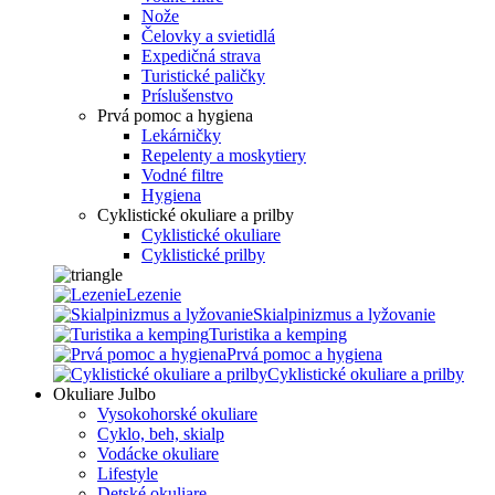
Nože
Čelovky a svietidlá
Expedičná strava
Turistické paličky
Príslušenstvo
Prvá pomoc a hygiena
Lekárničky
Repelenty a moskytiery
Vodné filtre
Hygiena
Cyklistické okuliare a prilby
Cyklistické okuliare
Cyklistické prilby
Lezenie
Skialpinizmus a lyžovanie
Turistika a kemping
Prvá pomoc a hygiena
Cyklistické okuliare a prilby
Okuliare Julbo
Vysokohorské okuliare
Cyklo, beh, skialp
Vodácke okuliare
Lifestyle
Detské okuliare