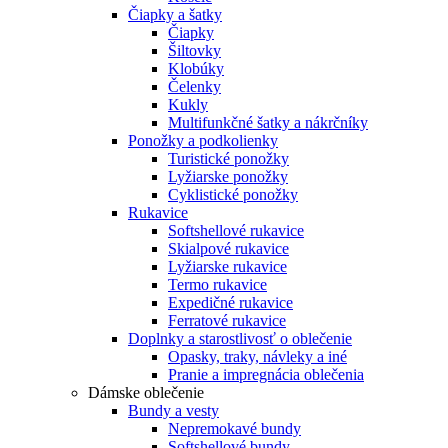
Čiapky a šatky
Čiapky
Šiltovky
Klobúky
Čelenky
Kukly
Multifunkčné šatky a nákrčníky
Ponožky a podkolienky
Turistické ponožky
Lyžiarske ponožky
Cyklistické ponožky
Rukavice
Softshellové rukavice
Skialpové rukavice
Lyžiarske rukavice
Termo rukavice
Expedičné rukavice
Ferratové rukavice
Doplnky a starostlivosť o oblečenie
Opasky, traky, návleky a iné
Pranie a impregnácia oblečenia
Dámske oblečenie
Bundy a vesty
Nepremokavé bundy
Softshellové bundy