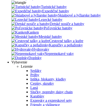
Turistické batohy
Expedičné batohy
Skialpové a lyžiarske batohy
Lezecké batohy
Detské nosiče a batohy
Poľovnícke batohy
Kanken
Mestské batohy
Cestovné tašky a kufre
Kapsičky a peňaženky
Hydrovaky
Nepremokavé vaky
Doplnky
Vybavenie
Lezenie
Sedáky
Prilby
Istítka, blokanty, kladky
Cepíny, skrutky
Laná
Slučky, popruhy daisy chain
Karabíny
Expresky a expreskové sety
Friendy a vklínence