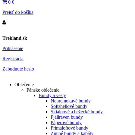
0
€
Prejsť do košíka
Trekland.sk
Prihlásenie
Registrácia
Zabudnuté heslo
Oblečenie
Pánske oblečenie
Bundy a vesty
Nepremokavé bundy
Softshellové bundy
Skialpové a bežecké bundy
Fjällräven bundy
Páperové bundy
Primaloftové bundy
Zimné bundy a kabáty