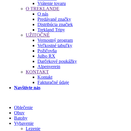
Vrátenie tovaru
O TREKLANDE
O nás
Predávané značky
Distribúcia značiek
Trekland Tripy
UŽITOČNÉ
Vernostný program
Veľkostné tabuľky
Požičovňa
Julbo RX
Darčekové poukážky
Alpenverein
KONTAKT
Kontakt
Fakturačné údaje
Navštívte nás
Oblečenie
Obuv
Batohy
Vybavenie
Lezenie