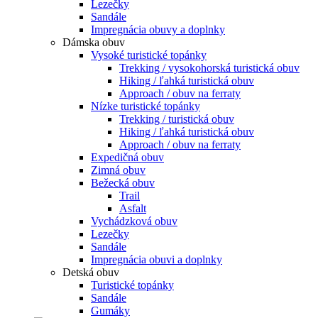
Lezečky
Sandále
Impregnácia obuvy a doplnky
Dámska obuv
Vysoké turistické topánky
Trekking / vysokohorská turistická obuv
Hiking / ľahká turistická obuv
Approach / obuv na ferraty
Nízke turistické topánky
Trekking / turistická obuv
Hiking / ľahká turistická obuv
Approach / obuv na ferraty
Expedičná obuv
Zimná obuv
Bežecká obuv
Trail
Asfalt
Vychádzková obuv
Lezečky
Sandále
Impregnácia obuvi a doplnky
Detská obuv
Turistické topánky
Sandále
Gumáky