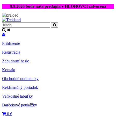
8.8.2026 bude naša predajňa v HLOHOVCI zatvorená
Prihlásenie
Registrácia
Zabudnuté heslo
Kontakt
Obchodné podmienky
Reklamačný poriadok
Veľkostné tabuľky
Darčekové poukážky
0
€