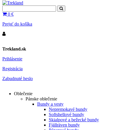
0
€
Prejsť do košíka
Trekland.sk
Prihlásenie
Registrácia
Zabudnuté heslo
Oblečenie
Pánske oblečenie
Bundy a vesty
Nepremokavé bundy
Softshellové bundy
Skialpové a bežecké bundy
Fjällräven bundy