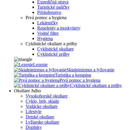
Expedičná strava
Turistické paličky
Príslušenstvo
Prvá pomoc a hygiena
Lekárničky
Repelenty a moskytiery
Vodné filtre
Hygiena
Cyklistické okuliare a prilby
Cyklistické okuliare
Cyklistické prilby
Lezenie
Skialpinizmus a lyžovanie
Turistika a kemping
Prvá pomoc a hygiena
Cyklistické okuliare a prilby
Okuliare Julbo
Vysokohorské okuliare
Cyklo, beh, skialp
Vodácke okuliare
Lifestyle
Detské okuliare
Lyžiarske okuliare
Doplnky