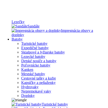
Lezečky
Sandále
Impregnácia obuvy a
doplnky
Batohy
Turistické batohy
Expedičné batohy
Skialpové a lyžiarske batohy
Lezecké batohy
Detské nosiče a batohy
Poľovnícke batohy
Kanken
Mestské batohy
Cestovné tašky a kufre
Kapsičky a peňaženky
Hydrovaky
Nepremokavé vaky
Doplnky
Turistické batohy