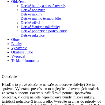
Oblečenie
Detské bundy a detské overaly
Detské nohavice
Detské mikiny
Detské merino termoprádlo
Detské tričká
Detské čiapky a nákrčníky
Detské ponožky a podkolienky
Detské rukavice
Obuv
Batohy
Vybavenie
Okuliare Julbo
Výpredaj
Trekland komunita
Oblečenie
Hľadáte to pravé oblečenie na vaše outdoorové aktivity? Ste tu
správne. Vyberáme pre vás len to najlepšie, od overených značiek
zo sveta outdooru. Pozrite si našu širokú ponuku športového
oblečenia, v ktorej nájdete nepremokavé bundy, flísové mikiny,
turistické nohavice či termoprádlo. Vystrojte sa u nás do prírody, od