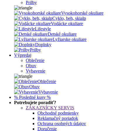
Prilby
Vysokohorské okuliare
Cyklo, beh, skialp
Vodácke okuliare
Lifestyle
Detské okuliare
Lyžiarske okuliare
Doplnky
Prilby
Výpredaj
Oblečenie
Obuv
Vybavenie
Oblečenie
Obuv
Vybavenie
% Posledné kusy %
Potrebujete poradiť?
ZÁKAZNÍCKY SERVIS
Obchodné podmienky
Reklamačný poriadok
Ochrana osobných údajov
Doručenie