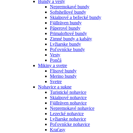
Bundy a vesty
Nepremokavé bundy
Softshellové bundy
Skialpové a bežecké bundy
Fjällräven bundy
Páperové bundy
Primaloftové bundy
Zimné bundy a kabáty
Lyžiarske bundy
Poľovnícke bundy
Vesty
Pončá
Mikiny a svetre
Flisové bundy
Merino bundy
Svetre
Nohavice a sukne
Turistické nohavice
Skialpové nohavice
Fjällräven nohavice
Nepremokavé nohavice
Lezecké nohavice
Lyžiarske nohavice
Poľovnícke nohavice
Kraťasy