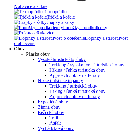
Nohavice a sukne
Termoprádlo
Tričká a košele
Čiapky a šatky
Ponožky a podkolienky
Rukavice
Doplnky a starostlivosť
o oblečenie
Obuv
Pánska obuv
Vysoké turistické topánky
Trekking / vysokohorská turistická obuv
Hiking / ľahká turistická obuv
Approach / obuv na ferraty
Nízke turistické topánky
Trekking / turistická obuv
Hiking / ľahká turistická obuv
Approach / obuv na ferraty
Expedičná obuv
Zimná obuv
Bežecká obuv
Trail
Asfalt
Vychádzková obuv