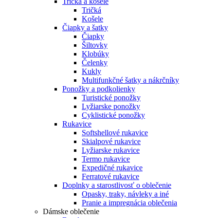
Tričká a košele
Tričká
Košele
Čiapky a šatky
Čiapky
Šiltovky
Klobúky
Čelenky
Kukly
Multifunkčné šatky a nákrčníky
Ponožky a podkolienky
Turistické ponožky
Lyžiarske ponožky
Cyklistické ponožky
Rukavice
Softshellové rukavice
Skialpové rukavice
Lyžiarske rukavice
Termo rukavice
Expedičné rukavice
Ferratové rukavice
Doplnky a starostlivosť o oblečenie
Opasky, traky, návleky a iné
Pranie a impregnácia oblečenia
Dámske oblečenie