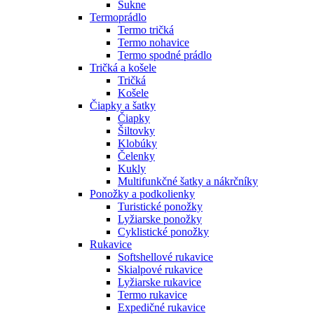
Sukne
Termoprádlo
Termo tričká
Termo nohavice
Termo spodné prádlo
Tričká a košele
Tričká
Košele
Čiapky a šatky
Čiapky
Šiltovky
Klobúky
Čelenky
Kukly
Multifunkčné šatky a nákrčníky
Ponožky a podkolienky
Turistické ponožky
Lyžiarske ponožky
Cyklistické ponožky
Rukavice
Softshellové rukavice
Skialpové rukavice
Lyžiarske rukavice
Termo rukavice
Expedičné rukavice