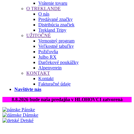
Vrátenie tovaru
O TREKLANDE
O nás
Predávané značky
Distribúcia značiek
Trekland Tripy
UŽITOČNÉ
Vernostný program
Veľkostné tabuľky
Požičovňa
Julbo RX
Darčekové poukážky
Alpenverein
KONTAKT
Kontakt
Fakturačné údaje
Navštívte nás
8.8.2026 bude naša predajňa v HLOHOVCI zatvorená
Pánske
Dámske
Detské