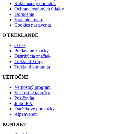
Reklamačný poriadok
Ochrana osobných údajov
Doručenie
Vrátenie tovaru
Cookies nastavenia
O TREKLANDE
O nás
Predávané značky
Distribúcia značiek
Trekland Tripy
Trekland komunita
UŽITOČNÉ
Vernostný program
Veľkostné tabuľky
Požičovňa
Julbo RX
Darčekové poukážky
Alpenverein
KONTAKT