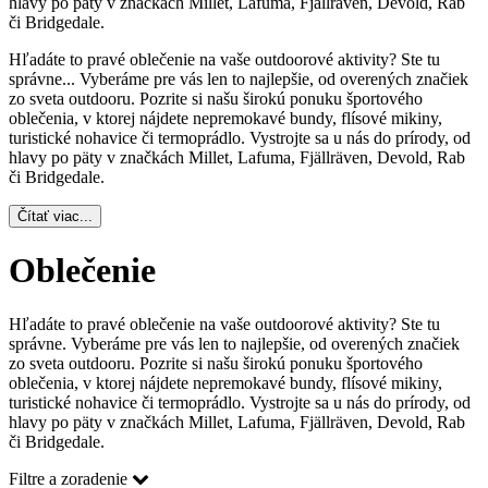
hlavy po päty v značkách Millet, Lafuma, Fjällräven, Devold, Rab
či Bridgedale.
Hľadáte to pravé oblečenie na vaše outdoorové aktivity? Ste tu
správne.
..
Vyberáme pre vás len to najlepšie, od overených značiek
zo sveta outdooru. Pozrite si našu širokú ponuku športového
oblečenia, v ktorej nájdete nepremokavé bundy, flísové mikiny,
turistické nohavice či termoprádlo. Vystrojte sa u nás do prírody, od
hlavy po päty v značkách Millet, Lafuma, Fjällräven, Devold, Rab
či Bridgedale.
Čítať viac...
Oblečenie
Hľadáte to pravé oblečenie na vaše outdoorové aktivity? Ste tu
správne. Vyberáme pre vás len to najlepšie, od overených značiek
zo sveta outdooru. Pozrite si našu širokú ponuku športového
oblečenia, v ktorej nájdete nepremokavé bundy, flísové mikiny,
turistické nohavice či termoprádlo. Vystrojte sa u nás do prírody, od
hlavy po päty v značkách Millet, Lafuma, Fjällräven, Devold, Rab
či Bridgedale.
Filtre a zoradenie