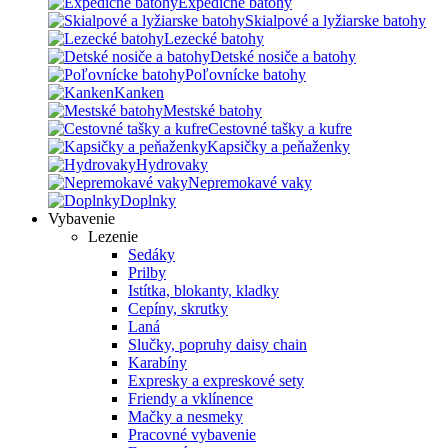
Expedičné batohy
Skialpové a lyžiarske batohy
Lezecké batohy
Detské nosiče a batohy
Poľovnícke batohy
Kanken
Mestské batohy
Cestovné tašky a kufre
Kapsičky a peňaženky
Hydrovaky
Nepremokavé vaky
Doplnky
Vybavenie
Lezenie
Sedáky
Prilby
Istítka, blokanty, kladky
Cepíny, skrutky
Laná
Slučky, popruhy daisy chain
Karabíny
Expresky a expreskové sety
Friendy a vklínence
Mačky a nesmeky
Pracovné vybavenie