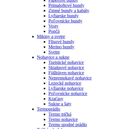
Páperové bundy
Primaloftové bundy
Zimné bundy a kabáty
Lyžiarske bundy
Poľovnícke bundy
Vesty
Pončá
Mikiny a svetre
Flisové bundy
Merino bundy
Svetre
Nohavice a sukne
Turistické nohavice
Skialpové nohavice
Fjällräven nohavice
Nepremokavé nohavice
Lezecké nohavice
Lyžiarske nohavice
Poľovnícke nohavice
Kraťasy
Sukne a šaty
Termoprádlo
Termo tričká
Termo nohavice
Termo spodné prádlo