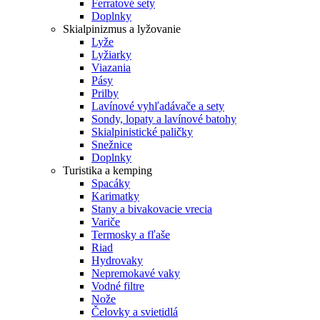
Ferratové sety
Doplnky
Skialpinizmus a lyžovanie
Lyže
Lyžiarky
Viazania
Pásy
Prilby
Lavínové vyhľadávače a sety
Sondy, lopaty a lavínové batohy
Skialpinistické paličky
Snežnice
Doplnky
Turistika a kemping
Spacáky
Karimatky
Stany a bivakovacie vrecia
Variče
Termosky a fľaše
Riad
Hydrovaky
Nepremokavé vaky
Vodné filtre
Nože
Čelovky a svietidlá