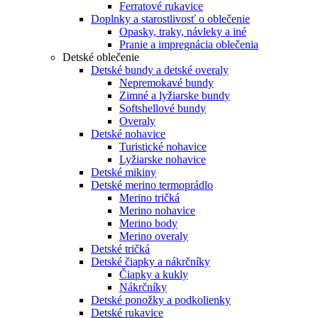
Ferratové rukavice
Doplnky a starostlivosť o oblečenie
Opasky, traky, návleky a iné
Pranie a impregnácia oblečenia
Detské oblečenie
Detské bundy a detské overaly
Nepremokavé bundy
Zimné a lyžiarske bundy
Softshellové bundy
Overaly
Detské nohavice
Turistické nohavice
Lyžiarske nohavice
Detské mikiny
Detské merino termoprádlo
Merino tričká
Merino nohavice
Merino body
Merino overaly
Detské tričká
Detské čiapky a nákrčníky
Čiapky a kukly
Nákrčníky
Detské ponožky a podkolienky
Detské rukavice