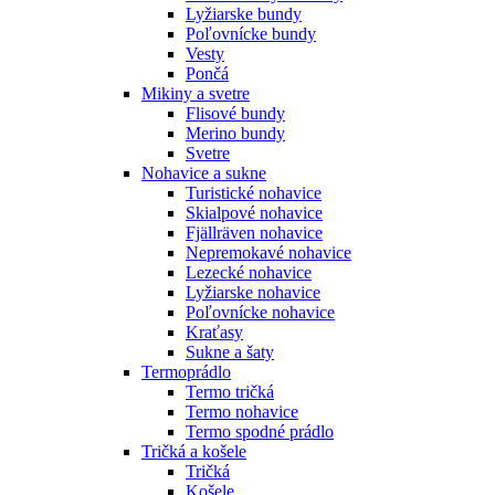
Lyžiarske bundy
Poľovnícke bundy
Vesty
Pončá
Mikiny a svetre
Flisové bundy
Merino bundy
Svetre
Nohavice a sukne
Turistické nohavice
Skialpové nohavice
Fjällräven nohavice
Nepremokavé nohavice
Lezecké nohavice
Lyžiarske nohavice
Poľovnícke nohavice
Kraťasy
Sukne a šaty
Termoprádlo
Termo tričká
Termo nohavice
Termo spodné prádlo
Tričká a košele
Tričká
Košele