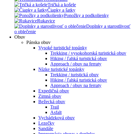
Tričká a košele
Čiapky a šatky
Ponožky a podkolienky
Rukavice
Doplnky a starostlivosť
o oblečenie
Obuv
Pánska obuv
Vysoké turistické topánky
Trekking / vysokohorská turistická obuv
Hiking / ľahká turistická obuv
Approach / obuv na ferraty
Nízke turistické topánky
Trekking / turistická obuv
Hiking / ľahká turistická obuv
Approach / obuv na ferraty
Expedičná obuv
Zimná obuv
Bežecká obuv
Trail
Asfalt
Vychádzková obuv
Lezečky
Sandále
Impregnácia obuvy a doplnky