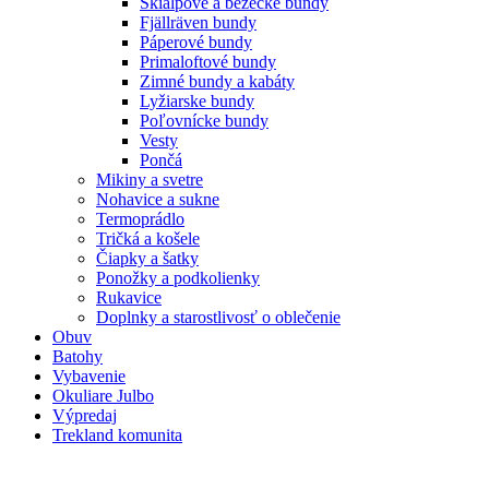
Skialpové a bežecké bundy
Fjällräven bundy
Páperové bundy
Primaloftové bundy
Zimné bundy a kabáty
Lyžiarske bundy
Poľovnícke bundy
Vesty
Pončá
Mikiny a svetre
Nohavice a sukne
Termoprádlo
Tričká a košele
Čiapky a šatky
Ponožky a podkolienky
Rukavice
Doplnky a starostlivosť o oblečenie
Obuv
Batohy
Vybavenie
Okuliare Julbo
Výpredaj
Trekland komunita