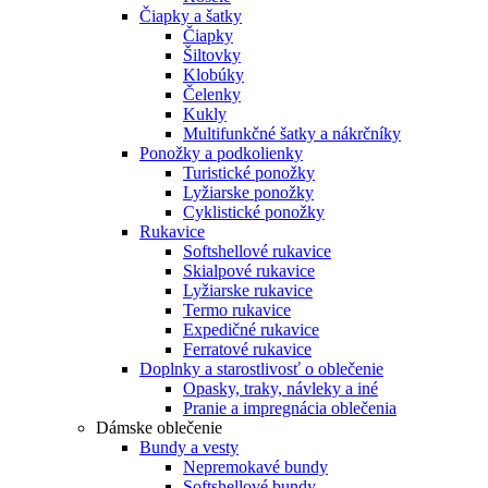
Čiapky a šatky
Čiapky
Šiltovky
Klobúky
Čelenky
Kukly
Multifunkčné šatky a nákrčníky
Ponožky a podkolienky
Turistické ponožky
Lyžiarske ponožky
Cyklistické ponožky
Rukavice
Softshellové rukavice
Skialpové rukavice
Lyžiarske rukavice
Termo rukavice
Expedičné rukavice
Ferratové rukavice
Doplnky a starostlivosť o oblečenie
Opasky, traky, návleky a iné
Pranie a impregnácia oblečenia
Dámske oblečenie
Bundy a vesty
Nepremokavé bundy
Softshellové bundy