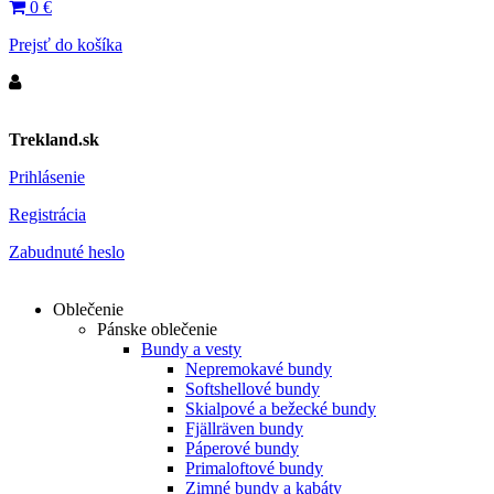
0
€
Prejsť do košíka
Trekland.sk
Prihlásenie
Registrácia
Zabudnuté heslo
Oblečenie
Pánske oblečenie
Bundy a vesty
Nepremokavé bundy
Softshellové bundy
Skialpové a bežecké bundy
Fjällräven bundy
Páperové bundy
Primaloftové bundy
Zimné bundy a kabáty