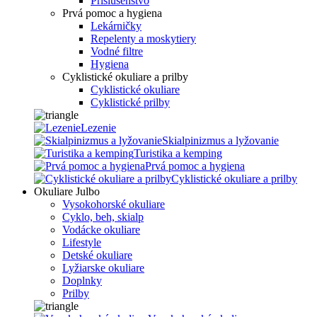
Príslušenstvo
Prvá pomoc a hygiena
Lekárničky
Repelenty a moskytiery
Vodné filtre
Hygiena
Cyklistické okuliare a prilby
Cyklistické okuliare
Cyklistické prilby
Lezenie
Skialpinizmus a lyžovanie
Turistika a kemping
Prvá pomoc a hygiena
Cyklistické okuliare a prilby
Okuliare Julbo
Vysokohorské okuliare
Cyklo, beh, skialp
Vodácke okuliare
Lifestyle
Detské okuliare
Lyžiarske okuliare
Doplnky
Prilby