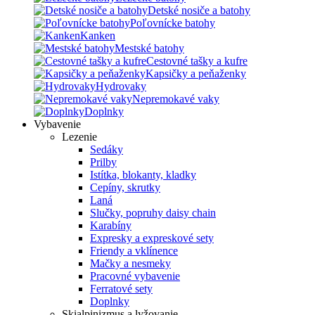
Detské nosiče a batohy
Poľovnícke batohy
Kanken
Mestské batohy
Cestovné tašky a kufre
Kapsičky a peňaženky
Hydrovaky
Nepremokavé vaky
Doplnky
Vybavenie
Lezenie
Sedáky
Prilby
Istítka, blokanty, kladky
Cepíny, skrutky
Laná
Slučky, popruhy daisy chain
Karabíny
Expresky a expreskové sety
Friendy a vklínence
Mačky a nesmeky
Pracovné vybavenie
Ferratové sety
Doplnky
Skialpinizmus a lyžovanie