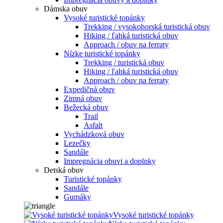
Dámska obuv
Vysoké turistické topánky
Trekking / vysokohorská turistická obuv
Hiking / ľahká turistická obuv
Approach / obuv na ferraty
Nízke turistické topánky
Trekking / turistická obuv
Hiking / ľahká turistická obuv
Approach / obuv na ferraty
Expedičná obuv
Zimná obuv
Bežecká obuv
Trail
Asfalt
Vychádzková obuv
Lezečky
Sandále
Impregnácia obuvi a doplnky
Detská obuv
Turistické topánky
Sandále
Gumáky
Vysoké turistické topánky