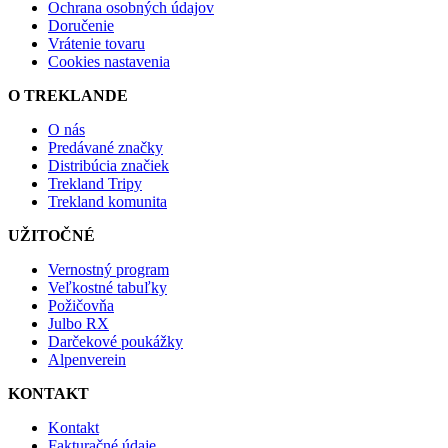
Ochrana osobných údajov
Doručenie
Vrátenie tovaru
Cookies nastavenia
O TREKLANDE
O nás
Predávané značky
Distribúcia značiek
Trekland Tripy
Trekland komunita
UŽITOČNÉ
Vernostný program
Veľkostné tabuľky
Požičovňa
Julbo RX
Darčekové poukážky
Alpenverein
KONTAKT
Kontakt
Fakturačné údaje