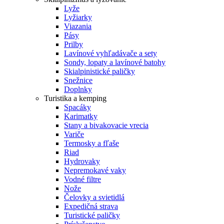
Lyže
Lyžiarky
Viazania
Pásy
Prilby
Lavínové vyhľadávače a sety
Sondy, lopaty a lavínové batohy
Skialpinistické paličky
Snežnice
Doplnky
Turistika a kemping
Spacáky
Karimatky
Stany a bivakovacie vrecia
Variče
Termosky a fľaše
Riad
Hydrovaky
Nepremokavé vaky
Vodné filtre
Nože
Čelovky a svietidlá
Expedičná strava
Turistické paličky