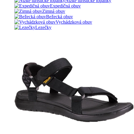
Nízke turistické topánky
Expedičná obuv
Zimná obuv
Bežecká obuv
Vychádzková obuv
Lezečky