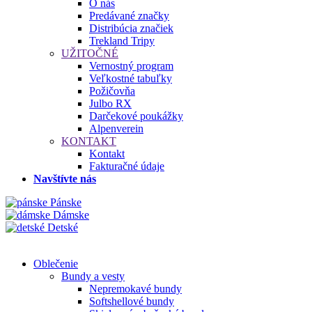
O nás
Predávané značky
Distribúcia značiek
Trekland Tripy
UŽITOČNÉ
Vernostný program
Veľkostné tabuľky
Požičovňa
Julbo RX
Darčekové poukážky
Alpenverein
KONTAKT
Kontakt
Fakturačné údaje
Navštívte nás
Pánske
Dámske
Detské
Oblečenie
Bundy a vesty
Nepremokavé bundy
Softshellové bundy