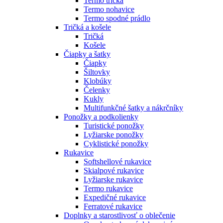
Termo tričká
Termo nohavice
Termo spodné prádlo
Tričká a košele
Tričká
Košele
Čiapky a šatky
Čiapky
Šiltovky
Klobúky
Čelenky
Kukly
Multifunkčné šatky a nákrčníky
Ponožky a podkolienky
Turistické ponožky
Lyžiarske ponožky
Cyklistické ponožky
Rukavice
Softshellové rukavice
Skialpové rukavice
Lyžiarske rukavice
Termo rukavice
Expedičné rukavice
Ferratové rukavice
Doplnky a starostlivosť o oblečenie