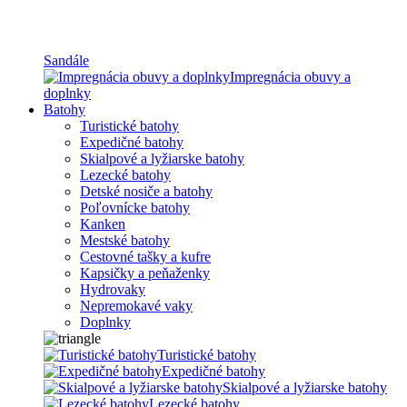
Sandále
Impregnácia obuvy a
doplnky
Batohy
Turistické batohy
Expedičné batohy
Skialpové a lyžiarske batohy
Lezecké batohy
Detské nosiče a batohy
Poľovnícke batohy
Kanken
Mestské batohy
Cestovné tašky a kufre
Kapsičky a peňaženky
Hydrovaky
Nepremokavé vaky
Doplnky
Turistické batohy
Expedičné batohy
Skialpové a lyžiarske batohy
Lezecké batohy