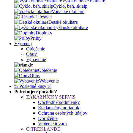
Vysokohorské okuliare
Cyklo, beh, skialp
Vodácke okuliare
Lifestyle
Detské okuliare
Lyžiarske okuliare
Doplnky
Prilby
Výpredaj
Oblečenie
Obuv
Vybavenie
Oblečenie
Obuv
Vybavenie
% Posledné kusy %
Potrebujete poradiť?
ZÁKAZNÍCKY SERVIS
Obchodné podmienky
Reklamačný poriadok
Ochrana osobných údajov
Doručenie
Vrátenie tovaru
O TREKLANDE