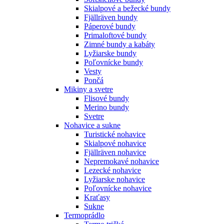
Skialpové a bežecké bundy
Fjällräven bundy
Páperové bundy
Primaloftové bundy
Zimné bundy a kabáty
Lyžiarske bundy
Poľovnícke bundy
Vesty
Pončá
Mikiny a svetre
Flisové bundy
Merino bundy
Svetre
Nohavice a sukne
Turistické nohavice
Skialpové nohavice
Fjällräven nohavice
Nepremokavé nohavice
Lezecké nohavice
Lyžiarske nohavice
Poľovnícke nohavice
Kraťasy
Sukne
Termoprádlo