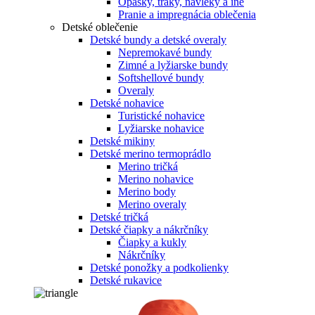
Opasky, traky, návleky a iné
Pranie a impregnácia oblečenia
Detské oblečenie
Detské bundy a detské overaly
Nepremokavé bundy
Zimné a lyžiarske bundy
Softshellové bundy
Overaly
Detské nohavice
Turistické nohavice
Lyžiarske nohavice
Detské mikiny
Detské merino termoprádlo
Merino tričká
Merino nohavice
Merino body
Merino overaly
Detské tričká
Detské čiapky a nákrčníky
Čiapky a kukly
Nákrčníky
Detské ponožky a podkolienky
Detské rukavice