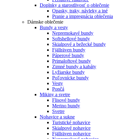
Doplnky a starostlivosť o oblečenie
Opasky, traky, návleky a iné
Pranie a impregnácia oblečenia
Dámske oblečenie
Bundy a vesty
Nepremokavé bundy
Softshellové bundy
Skialpové a bežecké bundy
Fjällräven bundy
Páperové bundy
Primaloftové bundy
Zimné bundy a kabáty
Lyžiarske bundy
Poľovnícke bundy
Vesty
Pončá
Mikiny a svetre
Flisové bundy
Merino bundy
Svetre
Nohavice a sukne
Turistické nohavice
Skialpové nohavice
Fjällräven nohavice