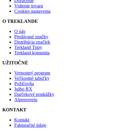
Doručenie
Vrátenie tovaru
Cookies nastavenia
O TREKLANDE
O nás
Predávané značky
Distribúcia značiek
Trekland Tripy
Trekland komunita
UŽITOČNÉ
Vernostný program
Veľkostné tabuľky
Požičovňa
Julbo RX
Darčekové poukážky
Alpenverein
KONTAKT
Kontakt
Fakturačné údaje