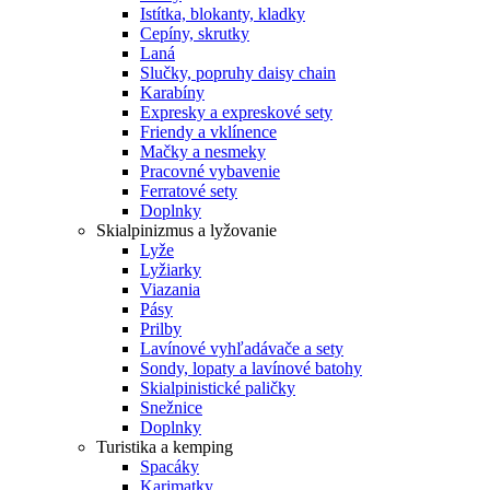
Istítka, blokanty, kladky
Cepíny, skrutky
Laná
Slučky, popruhy daisy chain
Karabíny
Expresky a expreskové sety
Friendy a vklínence
Mačky a nesmeky
Pracovné vybavenie
Ferratové sety
Doplnky
Skialpinizmus a lyžovanie
Lyže
Lyžiarky
Viazania
Pásy
Prilby
Lavínové vyhľadávače a sety
Sondy, lopaty a lavínové batohy
Skialpinistické paličky
Snežnice
Doplnky
Turistika a kemping
Spacáky
Karimatky