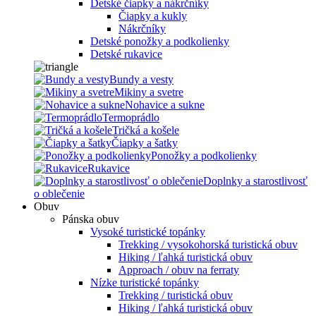
Detské čiapky a nákrčníky
Čiapky a kukly
Nákrčníky
Detské ponožky a podkolienky
Detské rukavice
Bundy a vesty
Mikiny a svetre
Nohavice a sukne
Termoprádlo
Tričká a košele
Čiapky a šatky
Ponožky a podkolienky
Rukavice
Doplnky a starostlivosť
o oblečenie
Obuv
Pánska obuv
Vysoké turistické topánky
Trekking / vysokohorská turistická obuv
Hiking / ľahká turistická obuv
Approach / obuv na ferraty
Nízke turistické topánky
Trekking / turistická obuv
Hiking / ľahká turistická obuv