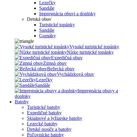
Lezečky
Sandále
Impregnácia obuvi a doplnky
Detská obuv
Turistické topánky
Sandále
Gumáky
Vysoké turistické topánky
Nízke turistické topánky
Expedičná obuv
Zimná obuv
Bežecká obuv
Vychádzková obuv
Lezečky
Sandále
Impregnácia obuvy a
doplnky
Batohy
Turistické batohy
Expedičné batohy
Skialpové a lyžiarske batohy
Lezecké batohy
Detské nosiče a batohy
Poľovnícke batohy