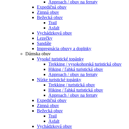
Approach / obuv na ferraty
Expedičná obuv
Zimná obuv
Bežecká obuv
Trail
Asfalt
Vychádzková obuv
Lezečky
Sandále
Impregnácia obuvy a doplnky
Dámska obuv
Vysoké turistické topánky
Trekking / vysokohorská turistická obuv
Hiking / ľahká turistická obuv
Approach / obuv na ferraty
Nízke turistické topánky
Trekking / turistická obuv
Hiking / ľahká turistická obuv
Approach / obuv na ferraty
Expedičná obuv
Zimná obuv
Bežecká obuv
Trail
Asfalt
Vychádzková obuv