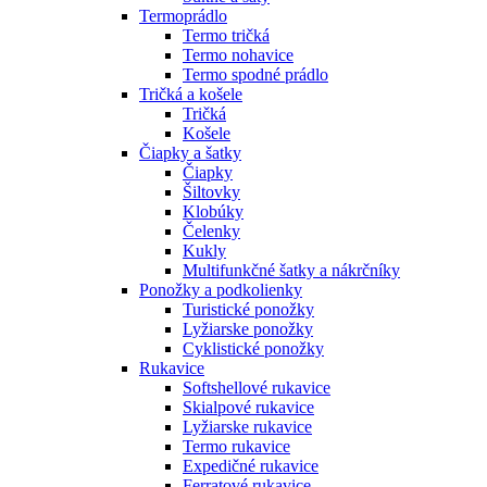
Termoprádlo
Termo tričká
Termo nohavice
Termo spodné prádlo
Tričká a košele
Tričká
Košele
Čiapky a šatky
Čiapky
Šiltovky
Klobúky
Čelenky
Kukly
Multifunkčné šatky a nákrčníky
Ponožky a podkolienky
Turistické ponožky
Lyžiarske ponožky
Cyklistické ponožky
Rukavice
Softshellové rukavice
Skialpové rukavice
Lyžiarske rukavice
Termo rukavice
Expedičné rukavice
Ferratové rukavice