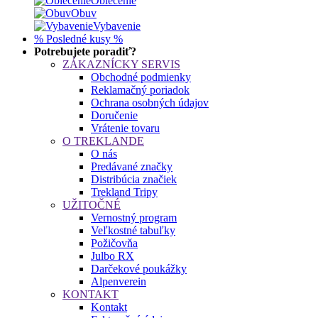
Oblečenie
Obuv
Vybavenie
% Posledné kusy %
Potrebujete poradiť?
ZÁKAZNÍCKY SERVIS
Obchodné podmienky
Reklamačný poriadok
Ochrana osobných údajov
Doručenie
Vrátenie tovaru
O TREKLANDE
O nás
Predávané značky
Distribúcia značiek
Trekland Tripy
UŽITOČNÉ
Vernostný program
Veľkostné tabuľky
Požičovňa
Julbo RX
Darčekové poukážky
Alpenverein
KONTAKT
Kontakt