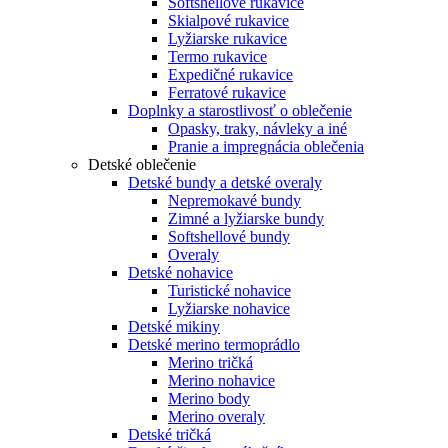
Softshellové rukavice
Skialpové rukavice
Lyžiarske rukavice
Termo rukavice
Expedičné rukavice
Ferratové rukavice
Doplnky a starostlivosť o oblečenie
Opasky, traky, návleky a iné
Pranie a impregnácia oblečenia
Detské oblečenie
Detské bundy a detské overaly
Nepremokavé bundy
Zimné a lyžiarske bundy
Softshellové bundy
Overaly
Detské nohavice
Turistické nohavice
Lyžiarske nohavice
Detské mikiny
Detské merino termoprádlo
Merino tričká
Merino nohavice
Merino body
Merino overaly
Detské tričká