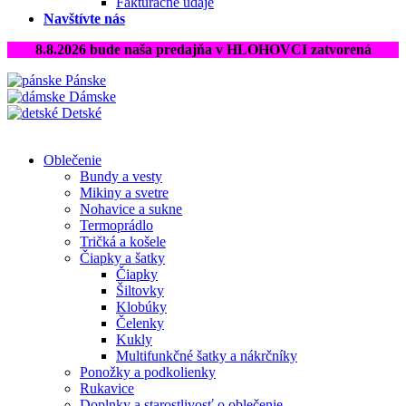
Fakturačné údaje
Navštívte nás
8.8.2026 bude naša predajňa v HLOHOVCI zatvorená
Pánske
Dámske
Detské
Oblečenie
Bundy a vesty
Mikiny a svetre
Nohavice a sukne
Termoprádlo
Tričká a košele
Čiapky a šatky
Čiapky
Šiltovky
Klobúky
Čelenky
Kukly
Multifunkčné šatky a nákrčníky
Ponožky a podkolienky
Rukavice
Doplnky a starostlivosť o oblečenie