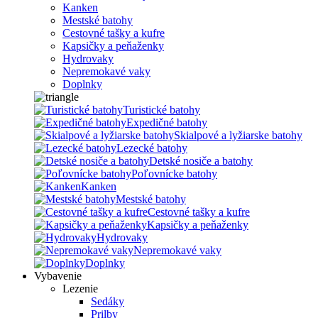
Kanken
Mestské batohy
Cestovné tašky a kufre
Kapsičky a peňaženky
Hydrovaky
Nepremokavé vaky
Doplnky
Turistické batohy
Expedičné batohy
Skialpové a lyžiarske batohy
Lezecké batohy
Detské nosiče a batohy
Poľovnícke batohy
Kanken
Mestské batohy
Cestovné tašky a kufre
Kapsičky a peňaženky
Hydrovaky
Nepremokavé vaky
Doplnky
Vybavenie
Lezenie
Sedáky
Prilby