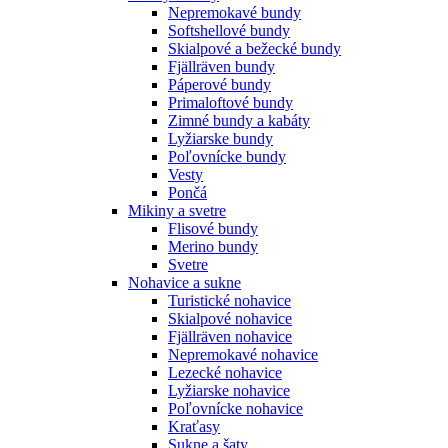
Nepremokavé bundy
Softshellové bundy
Skialpové a bežecké bundy
Fjällräven bundy
Páperové bundy
Primaloftové bundy
Zimné bundy a kabáty
Lyžiarske bundy
Poľovnícke bundy
Vesty
Pončá
Mikiny a svetre
Flisové bundy
Merino bundy
Svetre
Nohavice a sukne
Turistické nohavice
Skialpové nohavice
Fjällräven nohavice
Nepremokavé nohavice
Lezecké nohavice
Lyžiarske nohavice
Poľovnícke nohavice
Kraťasy
Sukne a šaty