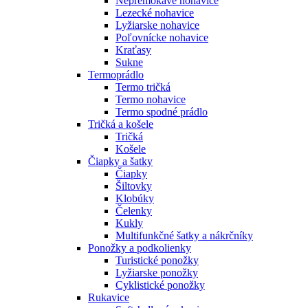
Nepremokavé nohavice
Lezecké nohavice
Lyžiarske nohavice
Poľovnícke nohavice
Kraťasy
Sukne
Termoprádlo
Termo tričká
Termo nohavice
Termo spodné prádlo
Tričká a košele
Tričká
Košele
Čiapky a šatky
Čiapky
Šiltovky
Klobúky
Čelenky
Kukly
Multifunkčné šatky a nákrčníky
Ponožky a podkolienky
Turistické ponožky
Lyžiarske ponožky
Cyklistické ponožky
Rukavice