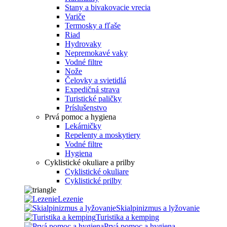
Stany a bivakovacie vrecia
Variče
Termosky a fľaše
Riad
Hydrovaky
Nepremokavé vaky
Vodné filtre
Nože
Čelovky a svietidlá
Expedičná strava
Turistické paličky
Príslušenstvo
Prvá pomoc a hygiena
Lekárničky
Repelenty a moskytiery
Vodné filtre
Hygiena
Cyklistické okuliare a prilby
Cyklistické okuliare
Cyklistické prilby
Lezenie
Skialpinizmus a lyžovanie
Turistika a kemping
Prvá pomoc a hygiena