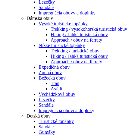
Lezečky
Sandále
Impregnácia obuvy a doplnky
Dámska obuv
Vysoké turistické topánky
Trekking / vysokohorská turistická obuv
Hiking / ľahká turistická obuv
Approach / obuv na ferraty
Nízke turistické topánky
Trekking / turistická obuv
Hiking / ľahká turistická obuv
Approach / obuv na ferraty
Expedičná obuv
Zimná obuv
Bežecká obuv
Trail
Asfalt
Vychádzková obuv
Lezečky
Sandále
Impregnácia obuvi a doplnky
Detská obuv
Turistické topánky
Sandále
Gumáky