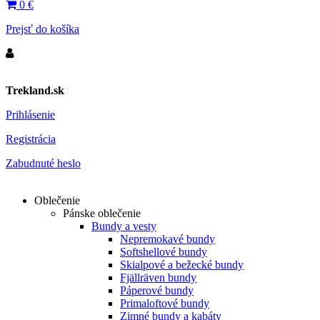
0
€
Prejsť do košíka
Trekland.sk
Prihlásenie
Registrácia
Zabudnuté heslo
Oblečenie
Pánske oblečenie
Bundy a vesty
Nepremokavé bundy
Softshellové bundy
Skialpové a bežecké bundy
Fjällräven bundy
Páperové bundy
Primaloftové bundy
Zimné bundy a kabáty