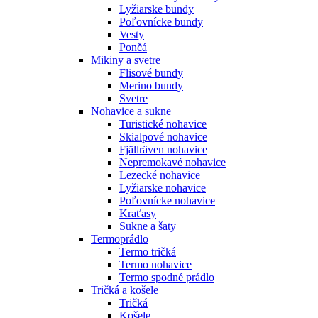
Lyžiarske bundy
Poľovnícke bundy
Vesty
Pončá
Mikiny a svetre
Flisové bundy
Merino bundy
Svetre
Nohavice a sukne
Turistické nohavice
Skialpové nohavice
Fjällräven nohavice
Nepremokavé nohavice
Lezecké nohavice
Lyžiarske nohavice
Poľovnícke nohavice
Kraťasy
Sukne a šaty
Termoprádlo
Termo tričká
Termo nohavice
Termo spodné prádlo
Tričká a košele
Tričká
Košele