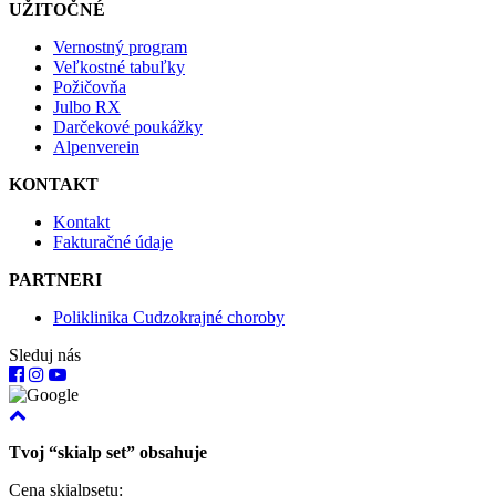
UŽITOČNÉ
Vernostný program
Veľkostné tabuľky
Požičovňa
Julbo RX
Darčekové poukážky
Alpenverein
KONTAKT
Kontakt
Fakturačné údaje
PARTNERI
Poliklinika Cudzokrajné choroby
Sleduj nás
Tvoj “skialp set” obsahuje
Cena skialpsetu: