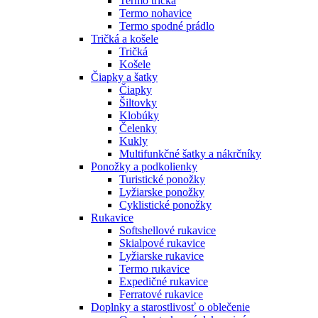
Termo tričká
Termo nohavice
Termo spodné prádlo
Tričká a košele
Tričká
Košele
Čiapky a šatky
Čiapky
Šiltovky
Klobúky
Čelenky
Kukly
Multifunkčné šatky a nákrčníky
Ponožky a podkolienky
Turistické ponožky
Lyžiarske ponožky
Cyklistické ponožky
Rukavice
Softshellové rukavice
Skialpové rukavice
Lyžiarske rukavice
Termo rukavice
Expedičné rukavice
Ferratové rukavice
Doplnky a starostlivosť o oblečenie