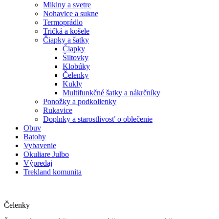
Mikiny a svetre
Nohavice a sukne
Termoprádlo
Tričká a košele
Čiapky a šatky
Čiapky
Šiltovky
Klobúky
Čelenky
Kukly
Multifunkčné šatky a nákrčníky
Ponožky a podkolienky
Rukavice
Doplnky a starostlivosť o oblečenie
Obuv
Batohy
Vybavenie
Okuliare Julbo
Výpredaj
Trekland komunita
Čelenky