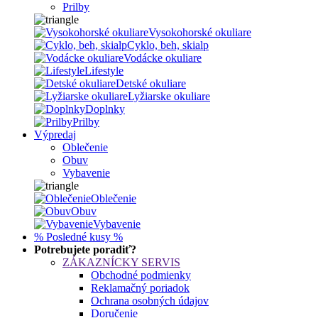
Prilby
Vysokohorské okuliare
Cyklo, beh, skialp
Vodácke okuliare
Lifestyle
Detské okuliare
Lyžiarske okuliare
Doplnky
Prilby
Výpredaj
Oblečenie
Obuv
Vybavenie
Oblečenie
Obuv
Vybavenie
% Posledné kusy %
Potrebujete poradiť?
ZÁKAZNÍCKY SERVIS
Obchodné podmienky
Reklamačný poriadok
Ochrana osobných údajov
Doručenie