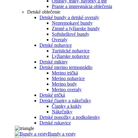
Opasky, traky, návleky a iné
Pranie a impregnácia oblečenia
Detské oblečenie
Detské bundy a detské overaly
Nepremokavé bundy
Zimné a lyžiarske bundy
Softshellové bundy
Overaly
Detské nohavice
Turistické nohavice
Lyžiarske nohavice
Detské mikiny
Detské merino termoprádlo
Merino tričká
Merino nohavice
Merino body
Merino overaly
Detské tričká
Detské čiapky a nákrčníky
Čiapky a kukly
Nákrčníky
Detské ponožky a podkolienky
Detské rukavice
Bundy a vesty