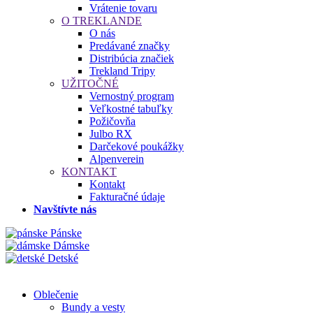
Vrátenie tovaru
O TREKLANDE
O nás
Predávané značky
Distribúcia značiek
Trekland Tripy
UŽITOČNÉ
Vernostný program
Veľkostné tabuľky
Požičovňa
Julbo RX
Darčekové poukážky
Alpenverein
KONTAKT
Kontakt
Fakturačné údaje
Navštívte nás
Pánske
Dámske
Detské
Oblečenie
Bundy a vesty