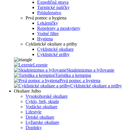
Expedičná strava
Turistické paličky
Príslušenstvo
Prvá pomoc a hygiena
Lekárničky
Repelenty a moskytiery
Vodné filtre
Hygiena
Cyklistické okuliare a prilby
Cyklistické okuliare
Cyklistické prilby
Lezenie
Skialpinizmus a lyžovanie
Turistika a kemping
Prvá pomoc a hygiena
Cyklistické okuliare a prilby
Okuliare Julbo
Vysokohorské okuliare
Cyklo, beh, skialp
Vodácke okuliare
Lifestyle
Detské okuliare
Lyžiarske okuliare
Doplnky