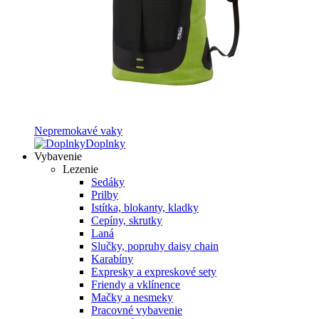
Nepremokavé vaky
Doplnky
Vybavenie
Lezenie
Sedáky
Prilby
Istítka, blokanty, kladky
Cepíny, skrutky
Laná
Slučky, popruhy daisy chain
Karabíny
Expresky a expreskové sety
Friendy a vklínence
Mačky a nesmeky
Pracovné vybavenie