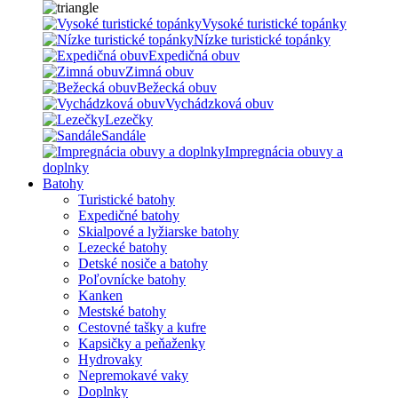
Vysoké turistické topánky
Nízke turistické topánky
Expedičná obuv
Zimná obuv
Bežecká obuv
Vychádzková obuv
Lezečky
Sandále
Impregnácia obuvy a
doplnky
Batohy
Turistické batohy
Expedičné batohy
Skialpové a lyžiarske batohy
Lezecké batohy
Detské nosiče a batohy
Poľovnícke batohy
Kanken
Mestské batohy
Cestovné tašky a kufre
Kapsičky a peňaženky
Hydrovaky
Nepremokavé vaky
Doplnky