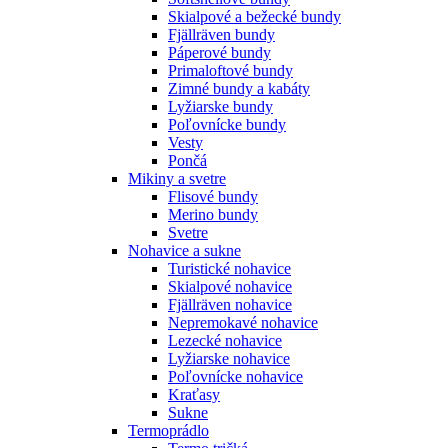
Skialpové a bežecké bundy
Fjällräven bundy
Páperové bundy
Primaloftové bundy
Zimné bundy a kabáty
Lyžiarske bundy
Poľovnícke bundy
Vesty
Pončá
Mikiny a svetre
Flisové bundy
Merino bundy
Svetre
Nohavice a sukne
Turistické nohavice
Skialpové nohavice
Fjällräven nohavice
Nepremokavé nohavice
Lezecké nohavice
Lyžiarske nohavice
Poľovnícke nohavice
Kraťasy
Sukne
Termoprádlo