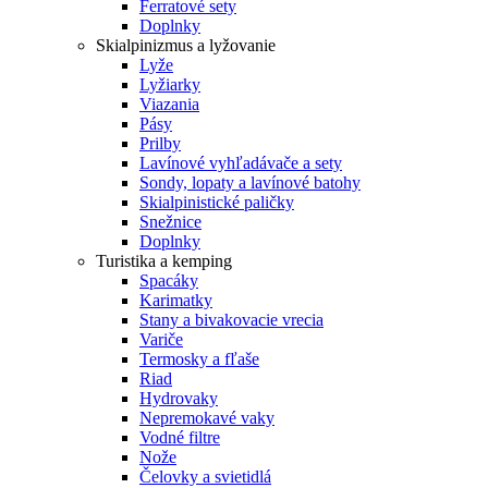
Ferratové sety
Doplnky
Skialpinizmus a lyžovanie
Lyže
Lyžiarky
Viazania
Pásy
Prilby
Lavínové vyhľadávače a sety
Sondy, lopaty a lavínové batohy
Skialpinistické paličky
Snežnice
Doplnky
Turistika a kemping
Spacáky
Karimatky
Stany a bivakovacie vrecia
Variče
Termosky a fľaše
Riad
Hydrovaky
Nepremokavé vaky
Vodné filtre
Nože
Čelovky a svietidlá