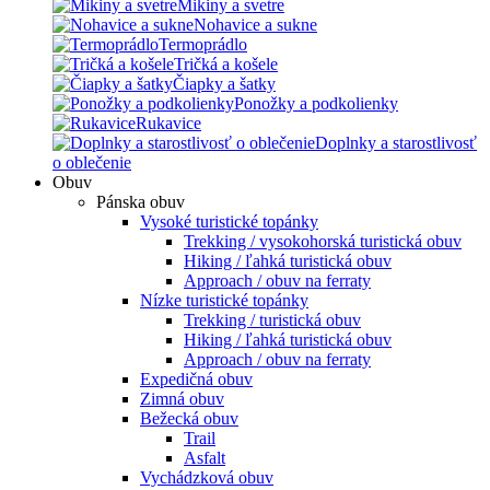
Mikiny a svetre
Nohavice a sukne
Termoprádlo
Tričká a košele
Čiapky a šatky
Ponožky a podkolienky
Rukavice
Doplnky a starostlivosť
o oblečenie
Obuv
Pánska obuv
Vysoké turistické topánky
Trekking / vysokohorská turistická obuv
Hiking / ľahká turistická obuv
Approach / obuv na ferraty
Nízke turistické topánky
Trekking / turistická obuv
Hiking / ľahká turistická obuv
Approach / obuv na ferraty
Expedičná obuv
Zimná obuv
Bežecká obuv
Trail
Asfalt
Vychádzková obuv