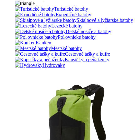
Turistické batohy
Expedičné batohy
Skialpové a lyžiarske batohy
Lezecké batohy
Detské nosiče a batohy
Poľovnícke batohy
Kanken
Mestské batohy
Cestovné tašky a kufre
Kapsičky a peňaženky
Hydrovaky