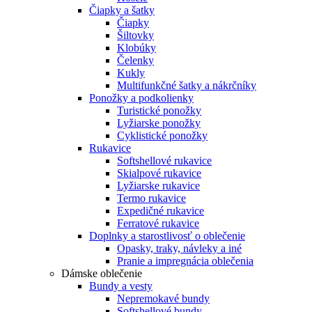
Čiapky a šatky
Čiapky
Šiltovky
Klobúky
Čelenky
Kukly
Multifunkčné šatky a nákrčníky
Ponožky a podkolienky
Turistické ponožky
Lyžiarske ponožky
Cyklistické ponožky
Rukavice
Softshellové rukavice
Skialpové rukavice
Lyžiarske rukavice
Termo rukavice
Expedičné rukavice
Ferratové rukavice
Doplnky a starostlivosť o oblečenie
Opasky, traky, návleky a iné
Pranie a impregnácia oblečenia
Dámske oblečenie
Bundy a vesty
Nepremokavé bundy
Softshellové bundy