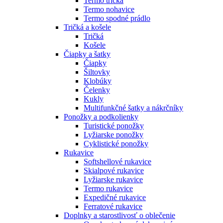
Termo tričká
Termo nohavice
Termo spodné prádlo
Tričká a košele
Tričká
Košele
Čiapky a šatky
Čiapky
Šiltovky
Klobúky
Čelenky
Kukly
Multifunkčné šatky a nákrčníky
Ponožky a podkolienky
Turistické ponožky
Lyžiarske ponožky
Cyklistické ponožky
Rukavice
Softshellové rukavice
Skialpové rukavice
Lyžiarske rukavice
Termo rukavice
Expedičné rukavice
Ferratové rukavice
Doplnky a starostlivosť o oblečenie