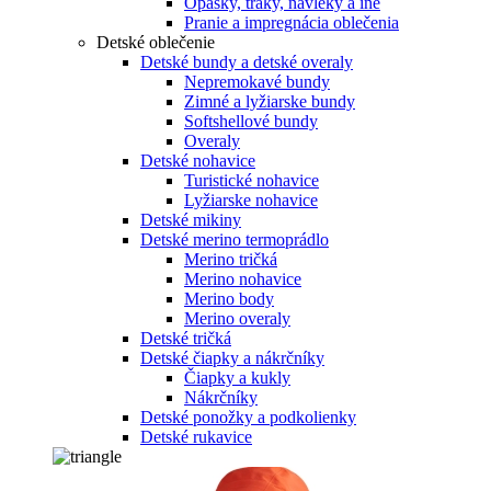
Opasky, traky, návleky a iné
Pranie a impregnácia oblečenia
Detské oblečenie
Detské bundy a detské overaly
Nepremokavé bundy
Zimné a lyžiarske bundy
Softshellové bundy
Overaly
Detské nohavice
Turistické nohavice
Lyžiarske nohavice
Detské mikiny
Detské merino termoprádlo
Merino tričká
Merino nohavice
Merino body
Merino overaly
Detské tričká
Detské čiapky a nákrčníky
Čiapky a kukly
Nákrčníky
Detské ponožky a podkolienky
Detské rukavice