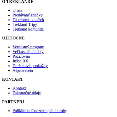
O TREKLANDE
O nás
Predávané značky
Distribúcia značiek
Trekland Tripy
Trekland komunita
UŽITOČNÉ
Vernostný program
Veľkostné tabuľky
Požičovňa
Julbo RX
Darčekové poukážky
Alpenverein
KONTAKT
Kontakt
Fakturačné údaje
PARTNERI
Poliklinika Cudzokrajné choroby