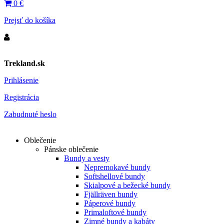
0
€
Prejsť do košíka
Trekland.sk
Prihlásenie
Registrácia
Zabudnuté heslo
Oblečenie
Pánske oblečenie
Bundy a vesty
Nepremokavé bundy
Softshellové bundy
Skialpové a bežecké bundy
Fjällräven bundy
Páperové bundy
Primaloftové bundy
Zimné bundy a kabáty