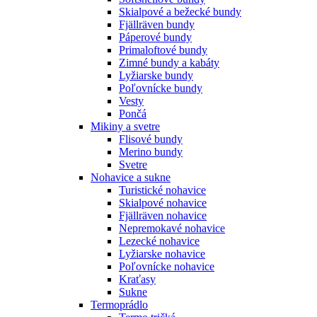
Skialpové a bežecké bundy
Fjällräven bundy
Páperové bundy
Primaloftové bundy
Zimné bundy a kabáty
Lyžiarske bundy
Poľovnícke bundy
Vesty
Pončá
Mikiny a svetre
Flisové bundy
Merino bundy
Svetre
Nohavice a sukne
Turistické nohavice
Skialpové nohavice
Fjällräven nohavice
Nepremokavé nohavice
Lezecké nohavice
Lyžiarske nohavice
Poľovnícke nohavice
Kraťasy
Sukne
Termoprádlo