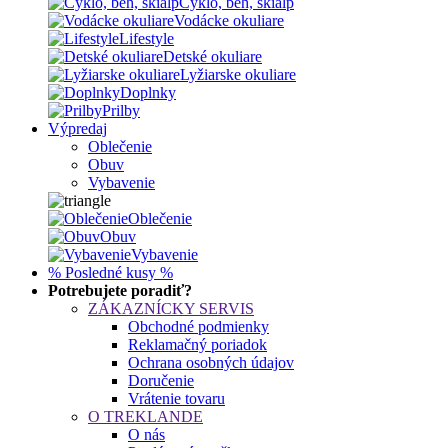
Cyklo, beh, skialp
Vodácke okuliare
Lifestyle
Detské okuliare
Lyžiarske okuliare
Doplnky
Prilby
Výpredaj
Oblečenie
Obuv
Vybavenie
Oblečenie
Obuv
Vybavenie
% Posledné kusy %
Potrebujete poradiť?
ZÁKAZNÍCKY SERVIS
Obchodné podmienky
Reklamačný poriadok
Ochrana osobných údajov
Doručenie
Vrátenie tovaru
O TREKLANDE
O nás