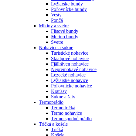
Lyžiarske bundy
Poľovnícke bundy
Vesty
Pončá
Mikiny a svetre
Flisové bundy
Merino bundy
Svetre
Nohavice a sukne
Turistické nohavice
Skialpové nohavice
Fjällräven nohavice
Nepremokavé nohavice
Lezecké nohavice
Lyžiarske nohavice
Poľovnícke nohavice
Kraťasy
Sukne a šaty
Termoprádlo
Termo tričká
Termo nohavice
Termo spodné prádlo
Tričká a košele
Tričká
Košele