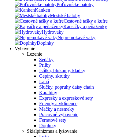
Poľovnícke batohy
Kanken
Mestské batohy
Cestovné tašky a kufre
Kapsičky a peňaženky
Hydrovaky
Nepremokavé vaky
Doplnky
Vybavenie
Lezenie
Sedáky
Prilby
Istítka, blokanty, kladky
Cepíny, skrutky
Laná
Slučky, popruhy daisy chain
Karabíny
Expresky a expreskové sety
Friendy a vklínence
Mačky a nesmeky
Pracovné vybavenie
Ferratové sety
Doplnky
Skialpinizmus a lyžovanie
Lyže