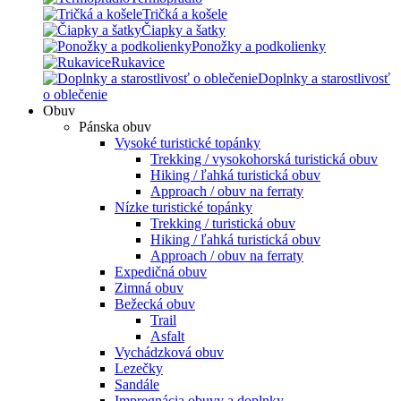
Tričká a košele
Čiapky a šatky
Ponožky a podkolienky
Rukavice
Doplnky a starostlivosť
o oblečenie
Obuv
Pánska obuv
Vysoké turistické topánky
Trekking / vysokohorská turistická obuv
Hiking / ľahká turistická obuv
Approach / obuv na ferraty
Nízke turistické topánky
Trekking / turistická obuv
Hiking / ľahká turistická obuv
Approach / obuv na ferraty
Expedičná obuv
Zimná obuv
Bežecká obuv
Trail
Asfalt
Vychádzková obuv
Lezečky
Sandále
Impregnácia obuvy a doplnky