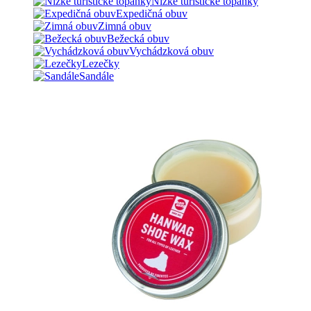
Nízke turistické topánky
Expedičná obuv
Zimná obuv
Bežecká obuv
Vychádzková obuv
Lezečky
Sandále