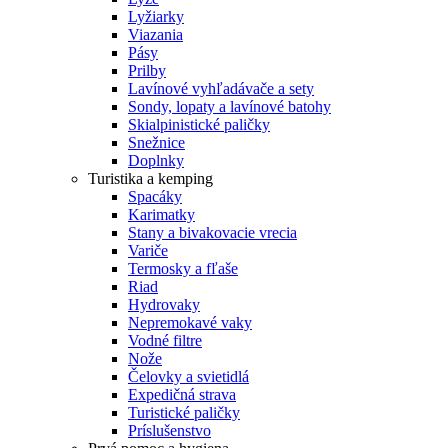
Lyžiarky
Viazania
Pásy
Prilby
Lavínové vyhľadávače a sety
Sondy, lopaty a lavínové batohy
Skialpinistické paličky
Snežnice
Doplnky
Turistika a kemping
Spacáky
Karimatky
Stany a bivakovacie vrecia
Variče
Termosky a fľaše
Riad
Hydrovaky
Nepremokavé vaky
Vodné filtre
Nože
Čelovky a svietidlá
Expedičná strava
Turistické paličky
Príslušenstvo