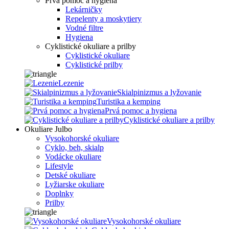
Prvá pomoc a hygiena
Lekárničky
Repelenty a moskytiery
Vodné filtre
Hygiena
Cyklistické okuliare a prilby
Cyklistické okuliare
Cyklistické prilby
Lezenie
Skialpinizmus a lyžovanie
Turistika a kemping
Prvá pomoc a hygiena
Cyklistické okuliare a prilby
Okuliare Julbo
Vysokohorské okuliare
Cyklo, beh, skialp
Vodácke okuliare
Lifestyle
Detské okuliare
Lyžiarske okuliare
Doplnky
Prilby
Vysokohorské okuliare