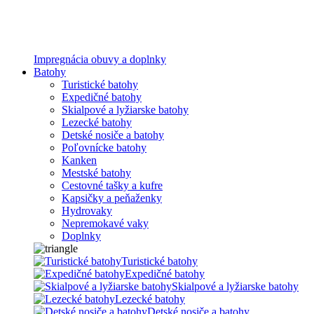
Impregnácia obuvy a doplnky
Batohy
Turistické batohy
Expedičné batohy
Skialpové a lyžiarske batohy
Lezecké batohy
Detské nosiče a batohy
Poľovnícke batohy
Kanken
Mestské batohy
Cestovné tašky a kufre
Kapsičky a peňaženky
Hydrovaky
Nepremokavé vaky
Doplnky
Turistické batohy
Expedičné batohy
Skialpové a lyžiarske batohy
Lezecké batohy
Detské nosiče a batohy