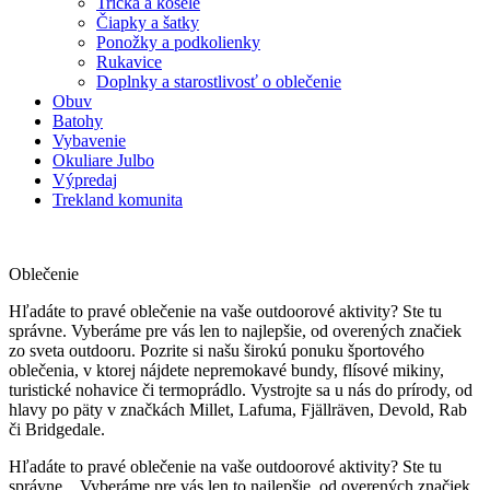
Tričká a košele
Čiapky a šatky
Ponožky a podkolienky
Rukavice
Doplnky a starostlivosť o oblečenie
Obuv
Batohy
Vybavenie
Okuliare Julbo
Výpredaj
Trekland komunita
Oblečenie
Hľadáte to pravé oblečenie na vaše outdoorové aktivity? Ste tu
správne. Vyberáme pre vás len to najlepšie, od overených značiek
zo sveta outdooru. Pozrite si našu širokú ponuku športového
oblečenia, v ktorej nájdete nepremokavé bundy, flísové mikiny,
turistické nohavice či termoprádlo. Vystrojte sa u nás do prírody, od
hlavy po päty v značkách Millet, Lafuma, Fjällräven, Devold, Rab
či Bridgedale.
Hľadáte to pravé oblečenie na vaše outdoorové aktivity? Ste tu
správne.
..
Vyberáme pre vás len to najlepšie, od overených značiek