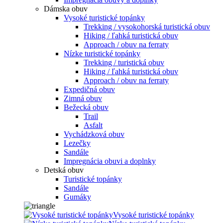
Dámska obuv
Vysoké turistické topánky
Trekking / vysokohorská turistická obuv
Hiking / ľahká turistická obuv
Approach / obuv na ferraty
Nízke turistické topánky
Trekking / turistická obuv
Hiking / ľahká turistická obuv
Approach / obuv na ferraty
Expedičná obuv
Zimná obuv
Bežecká obuv
Trail
Asfalt
Vychádzková obuv
Lezečky
Sandále
Impregnácia obuvi a doplnky
Detská obuv
Turistické topánky
Sandále
Gumáky
Vysoké turistické topánky