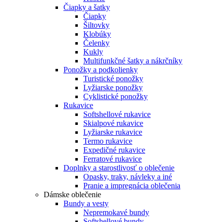
Čiapky a šatky
Čiapky
Šiltovky
Klobúky
Čelenky
Kukly
Multifunkčné šatky a nákrčníky
Ponožky a podkolienky
Turistické ponožky
Lyžiarske ponožky
Cyklistické ponožky
Rukavice
Softshellové rukavice
Skialpové rukavice
Lyžiarske rukavice
Termo rukavice
Expedičné rukavice
Ferratové rukavice
Doplnky a starostlivosť o oblečenie
Opasky, traky, návleky a iné
Pranie a impregnácia oblečenia
Dámske oblečenie
Bundy a vesty
Nepremokavé bundy
Softshellové bundy