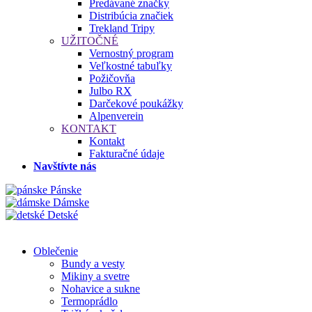
Predávané značky
Distribúcia značiek
Trekland Tripy
UŽITOČNÉ
Vernostný program
Veľkostné tabuľky
Požičovňa
Julbo RX
Darčekové poukážky
Alpenverein
KONTAKT
Kontakt
Fakturačné údaje
Navštívte nás
Pánske
Dámske
Detské
Oblečenie
Bundy a vesty
Mikiny a svetre
Nohavice a sukne
Termoprádlo