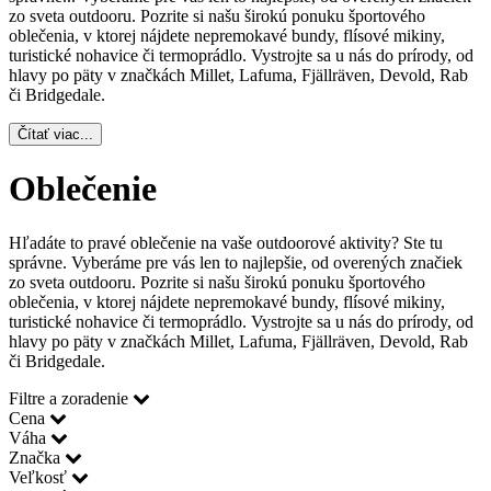
zo sveta outdooru. Pozrite si našu širokú ponuku športového
oblečenia, v ktorej nájdete nepremokavé bundy, flísové mikiny,
turistické nohavice či termoprádlo. Vystrojte sa u nás do prírody, od
hlavy po päty v značkách Millet, Lafuma, Fjällräven, Devold, Rab
či Bridgedale.
Čítať viac...
Oblečenie
Hľadáte to pravé oblečenie na vaše outdoorové aktivity? Ste tu
správne. Vyberáme pre vás len to najlepšie, od overených značiek
zo sveta outdooru. Pozrite si našu širokú ponuku športového
oblečenia, v ktorej nájdete nepremokavé bundy, flísové mikiny,
turistické nohavice či termoprádlo. Vystrojte sa u nás do prírody, od
hlavy po päty v značkách Millet, Lafuma, Fjällräven, Devold, Rab
či Bridgedale.
Filtre a zoradenie
Cena
Váha
Značka
Veľkosť