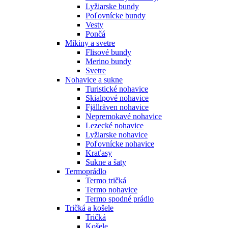
Lyžiarske bundy
Poľovnícke bundy
Vesty
Pončá
Mikiny a svetre
Flisové bundy
Merino bundy
Svetre
Nohavice a sukne
Turistické nohavice
Skialpové nohavice
Fjällräven nohavice
Nepremokavé nohavice
Lezecké nohavice
Lyžiarske nohavice
Poľovnícke nohavice
Kraťasy
Sukne a šaty
Termoprádlo
Termo tričká
Termo nohavice
Termo spodné prádlo
Tričká a košele
Tričká
Košele