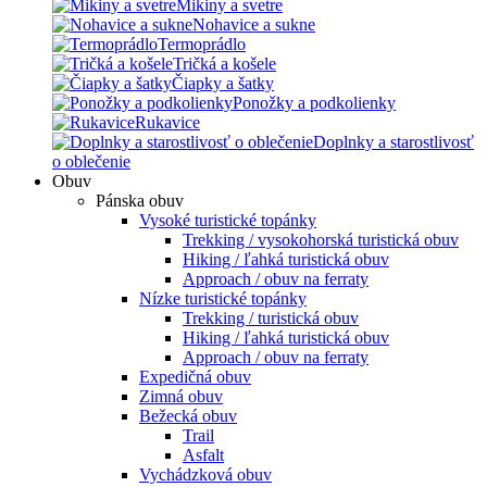
Mikiny a svetre
Nohavice a sukne
Termoprádlo
Tričká a košele
Čiapky a šatky
Ponožky a podkolienky
Rukavice
Doplnky a starostlivosť
o oblečenie
Obuv
Pánska obuv
Vysoké turistické topánky
Trekking / vysokohorská turistická obuv
Hiking / ľahká turistická obuv
Approach / obuv na ferraty
Nízke turistické topánky
Trekking / turistická obuv
Hiking / ľahká turistická obuv
Approach / obuv na ferraty
Expedičná obuv
Zimná obuv
Bežecká obuv
Trail
Asfalt
Vychádzková obuv