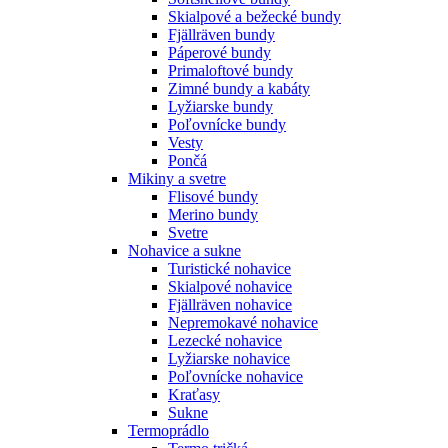
Skialpové a bežecké bundy
Fjällräven bundy
Páperové bundy
Primaloftové bundy
Zimné bundy a kabáty
Lyžiarske bundy
Poľovnícke bundy
Vesty
Pončá
Mikiny a svetre
Flisové bundy
Merino bundy
Svetre
Nohavice a sukne
Turistické nohavice
Skialpové nohavice
Fjällräven nohavice
Nepremokavé nohavice
Lezecké nohavice
Lyžiarske nohavice
Poľovnícke nohavice
Kraťasy
Sukne
Termoprádlo