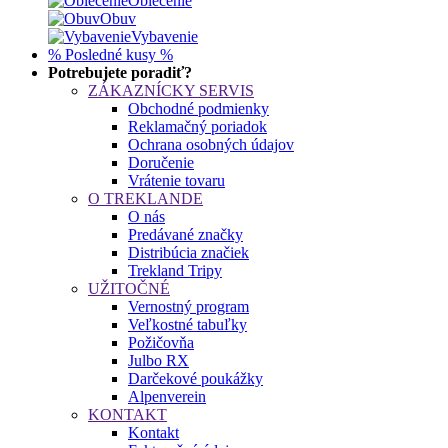
Oblečenie
Obuv
Vybavenie
% Posledné kusy %
Potrebujete poradiť?
ZÁKAZNÍCKY SERVIS
Obchodné podmienky
Reklamačný poriadok
Ochrana osobných údajov
Doručenie
Vrátenie tovaru
O TREKLANDE
O nás
Predávané značky
Distribúcia značiek
Trekland Tripy
UŽITOČNÉ
Vernostný program
Veľkostné tabuľky
Požičovňa
Julbo RX
Darčekové poukážky
Alpenverein
KONTAKT
Kontakt