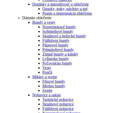
Doplnky a starostlivosť o oblečenie
Opasky, traky, návleky a iné
Pranie a impregnácia oblečenia
Dámske oblečenie
Bundy a vesty
Nepremokavé bundy
Softshellové bundy
Skialpové a bežecké bundy
Fjällräven bundy
Páperové bundy
Primaloftové bundy
Zimné bundy a kabáty
Lyžiarske bundy
Poľovnícke bundy
Vesty
Pončá
Mikiny a svetre
Flisové bundy
Merino bundy
Svetre
Nohavice a sukne
Turistické nohavice
Skialpové nohavice
Fjällräven nohavice