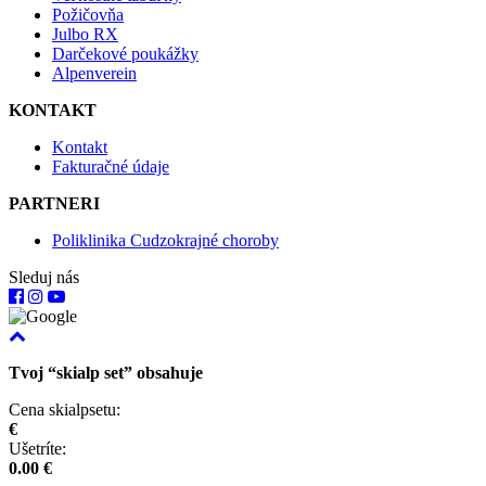
Požičovňa
Julbo RX
Darčekové poukážky
Alpenverein
KONTAKT
Kontakt
Fakturačné údaje
PARTNERI
Poliklinika Cudzokrajné choroby
Sleduj nás
Tvoj “skialp set” obsahuje
Cena skialpsetu:
€
Ušetríte:
0.00 €