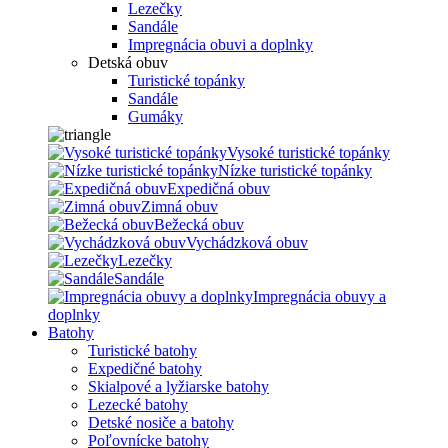
Lezečky
Sandále
Impregnácia obuvi a doplnky
Detská obuv
Turistické topánky
Sandále
Gumáky
Vysoké turistické topánky
Nízke turistické topánky
Expedičná obuv
Zimná obuv
Bežecká obuv
Vychádzková obuv
Lezečky
Sandále
Impregnácia obuvy a
doplnky
Batohy
Turistické batohy
Expedičné batohy
Skialpové a lyžiarske batohy
Lezecké batohy
Detské nosiče a batohy
Poľovnícke batohy