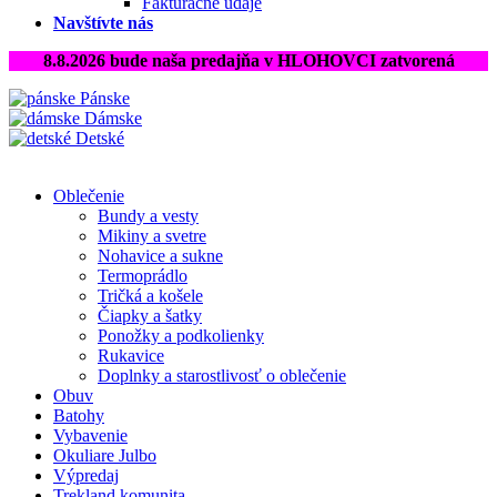
Fakturačné údaje
Navštívte nás
8.8.2026 bude naša predajňa v HLOHOVCI zatvorená
Pánske
Dámske
Detské
Oblečenie
Bundy a vesty
Mikiny a svetre
Nohavice a sukne
Termoprádlo
Tričká a košele
Čiapky a šatky
Ponožky a podkolienky
Rukavice
Doplnky a starostlivosť o oblečenie
Obuv
Batohy
Vybavenie
Okuliare Julbo
Výpredaj
Trekland komunita