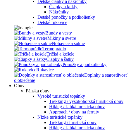
Detské čiapky a nákrčníky
Čiapky a kukly
Nákrčníky
Detské ponožky a podkolienky
Detské rukavice
Bundy a vesty
Mikiny a svetre
Nohavice a sukne
Termoprádlo
Tričká a košele
Čiapky a šatky
Ponožky a podkolienky
Rukavice
Doplnky a starostlivosť
o oblečenie
Obuv
Pánska obuv
Vysoké turistické topánky
Trekking / vysokohorská turistická obuv
Hiking / ľahká turistická obuv
Approach / obuv na ferraty
Nízke turistické topánky
Trekking / turistická obuv
Hiking / ľahká turistická obuv