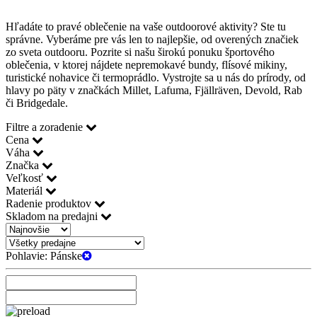
Hľadáte to pravé oblečenie na vaše outdoorové aktivity? Ste tu
správne. Vyberáme pre vás len to najlepšie, od overených značiek
zo sveta outdooru. Pozrite si našu širokú ponuku športového
oblečenia, v ktorej nájdete nepremokavé bundy, flísové mikiny,
turistické nohavice či termoprádlo. Vystrojte sa u nás do prírody, od
hlavy po päty v značkách Millet, Lafuma, Fjällräven, Devold, Rab
či Bridgedale.
Filtre a zoradenie
Cena
Váha
Značka
Veľkosť
Materiál
Radenie produktov
Skladom na predajni
Pohlavie:
Pánske