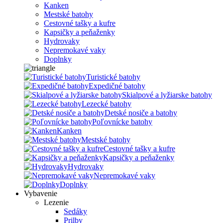
Kanken
Mestské batohy
Cestovné tašky a kufre
Kapsičky a peňaženky
Hydrovaky
Nepremokavé vaky
Doplnky
Turistické batohy
Expedičné batohy
Skialpové a lyžiarske batohy
Lezecké batohy
Detské nosiče a batohy
Poľovnícke batohy
Kanken
Mestské batohy
Cestovné tašky a kufre
Kapsičky a peňaženky
Hydrovaky
Nepremokavé vaky
Doplnky
Vybavenie
Lezenie
Sedáky
Prilby