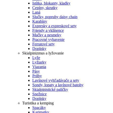
Istítka, blokanty, kladky
Cepíny, skrutky
Laná
Slučky, popruhy daisy chain
Karabíny
Expresky a expreskové sety
Friendy a vklínence
Mačky a nesmeky
Pracovné vybavenie
Ferratové sety
Doplnky
Skialpinizmus a lyžovanie
Lyže
Lyžiarky
Viazania
Pásy
Prilby
Lavínové vyhľadávače a sety
Sondy, lopaty a lavínové batohy
Skialpinistické paličky
Snežnice
Doplnky
Turistika a kemping
Spacáky
Karimatky