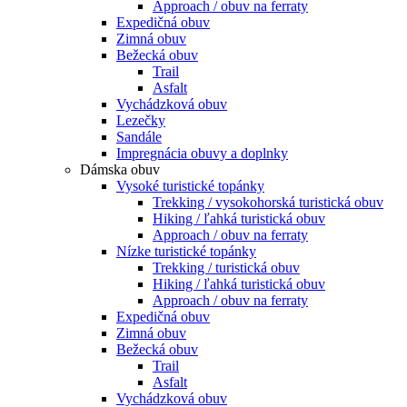
Approach / obuv na ferraty
Expedičná obuv
Zimná obuv
Bežecká obuv
Trail
Asfalt
Vychádzková obuv
Lezečky
Sandále
Impregnácia obuvy a doplnky
Dámska obuv
Vysoké turistické topánky
Trekking / vysokohorská turistická obuv
Hiking / ľahká turistická obuv
Approach / obuv na ferraty
Nízke turistické topánky
Trekking / turistická obuv
Hiking / ľahká turistická obuv
Approach / obuv na ferraty
Expedičná obuv
Zimná obuv
Bežecká obuv
Trail
Asfalt
Vychádzková obuv