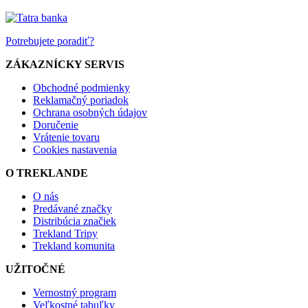
Potrebujete poradiť?
ZÁKAZNÍCKY SERVIS
Obchodné podmienky
Reklamačný poriadok
Ochrana osobných údajov
Doručenie
Vrátenie tovaru
Cookies nastavenia
O TREKLANDE
O nás
Predávané značky
Distribúcia značiek
Trekland Tripy
Trekland komunita
UŽITOČNÉ
Vernostný program
Veľkostné tabuľky