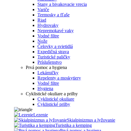
Stany a bivakovacie vrecia
Variče
Termosky a fľaše
Riad
Hydrovaky
Nepremokavé vaky
Vodné filtre
Nože
Čelovky a svietidlá
Expedičná strava
Turistické paličky
Príslušenstvo
Prvá pomoc a hygiena
Lekárničky
Repelenty a moskytiery
Vodné filtre
Hygiena
Cyklistické okuliare a prilby
Cyklistické okuliare
Cyklistické prilby
Lezenie
Skialpinizmus a lyžovanie
Turistika a kemping
Prvá pomoc a hygiena