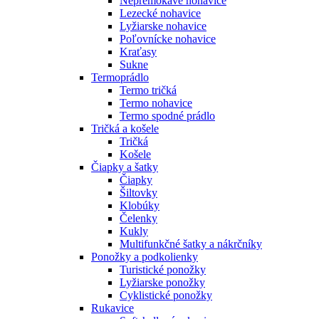
Nepremokavé nohavice
Lezecké nohavice
Lyžiarske nohavice
Poľovnícke nohavice
Kraťasy
Sukne
Termoprádlo
Termo tričká
Termo nohavice
Termo spodné prádlo
Tričká a košele
Tričká
Košele
Čiapky a šatky
Čiapky
Šiltovky
Klobúky
Čelenky
Kukly
Multifunkčné šatky a nákrčníky
Ponožky a podkolienky
Turistické ponožky
Lyžiarske ponožky
Cyklistické ponožky
Rukavice