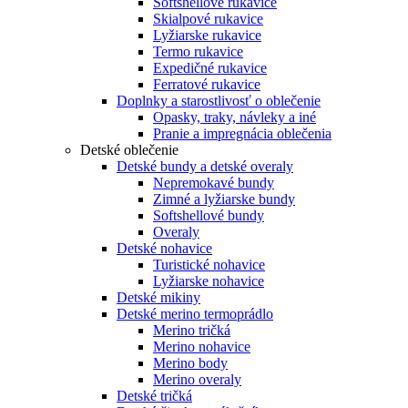
Softshellové rukavice
Skialpové rukavice
Lyžiarske rukavice
Termo rukavice
Expedičné rukavice
Ferratové rukavice
Doplnky a starostlivosť o oblečenie
Opasky, traky, návleky a iné
Pranie a impregnácia oblečenia
Detské oblečenie
Detské bundy a detské overaly
Nepremokavé bundy
Zimné a lyžiarske bundy
Softshellové bundy
Overaly
Detské nohavice
Turistické nohavice
Lyžiarske nohavice
Detské mikiny
Detské merino termoprádlo
Merino tričká
Merino nohavice
Merino body
Merino overaly
Detské tričká