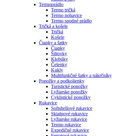
Termoprádlo
Termo tričká
Termo nohavice
Termo spodné prádlo
Tričká a košele
Tričká
Košele
Čiapky a šatky
Čiapky
Šiltovky
Klobúky
Čelenky
Kukly
Multifunkčné šatky a nákrčníky
Ponožky a podkolienky
Turistické ponožky
Lyžiarske ponožky
Cyklistické ponožky
Rukavice
Softshellové rukavice
Skialpové rukavice
Lyžiarske rukavice
Termo rukavice
Expedičné rukavice
Ferratové rukavice