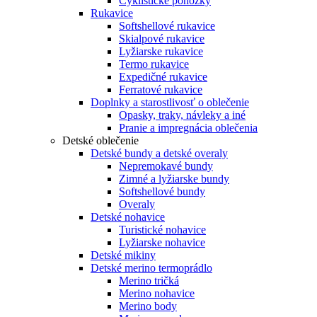
Cyklistické ponožky
Rukavice
Softshellové rukavice
Skialpové rukavice
Lyžiarske rukavice
Termo rukavice
Expedičné rukavice
Ferratové rukavice
Doplnky a starostlivosť o oblečenie
Opasky, traky, návleky a iné
Pranie a impregnácia oblečenia
Detské oblečenie
Detské bundy a detské overaly
Nepremokavé bundy
Zimné a lyžiarske bundy
Softshellové bundy
Overaly
Detské nohavice
Turistické nohavice
Lyžiarske nohavice
Detské mikiny
Detské merino termoprádlo
Merino tričká
Merino nohavice
Merino body