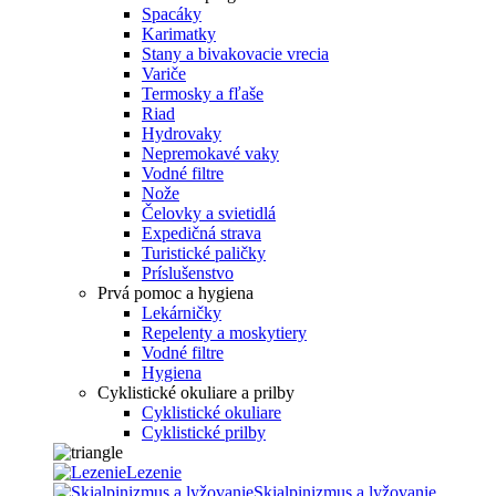
Spacáky
Karimatky
Stany a bivakovacie vrecia
Variče
Termosky a fľaše
Riad
Hydrovaky
Nepremokavé vaky
Vodné filtre
Nože
Čelovky a svietidlá
Expedičná strava
Turistické paličky
Príslušenstvo
Prvá pomoc a hygiena
Lekárničky
Repelenty a moskytiery
Vodné filtre
Hygiena
Cyklistické okuliare a prilby
Cyklistické okuliare
Cyklistické prilby
Lezenie
Skialpinizmus a lyžovanie