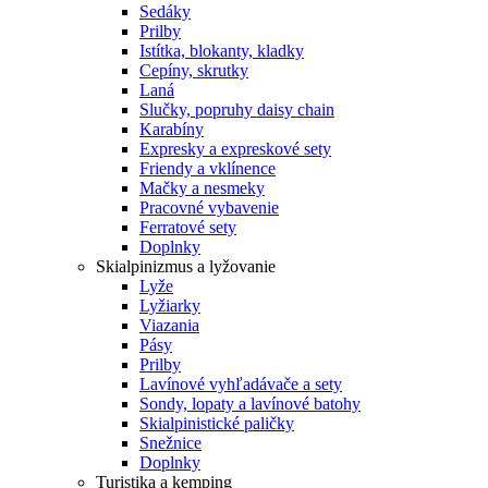
Sedáky
Prilby
Istítka, blokanty, kladky
Cepíny, skrutky
Laná
Slučky, popruhy daisy chain
Karabíny
Expresky a expreskové sety
Friendy a vklínence
Mačky a nesmeky
Pracovné vybavenie
Ferratové sety
Doplnky
Skialpinizmus a lyžovanie
Lyže
Lyžiarky
Viazania
Pásy
Prilby
Lavínové vyhľadávače a sety
Sondy, lopaty a lavínové batohy
Skialpinistické paličky
Snežnice
Doplnky
Turistika a kemping