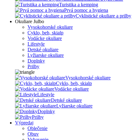
Turistika a kemping
Prvá pomoc a hygiena
Cyklistické okuliare a prilby
Okuliare Julbo
Vysokohorské okuliare
Cyklo, beh, skialp
Vodácke okuliare
Lifestyle
Detské okuliare
Lyžiarske okuliare
Doplnky
Prilby
Vysokohorské okuliare
Cyklo, beh, skialp
Vodácke okuliare
Lifestyle
Detské okuliare
Lyžiarske okuliare
Doplnky
Prilby
Výpredaj
Oblečenie
Obuv
Vybavenie