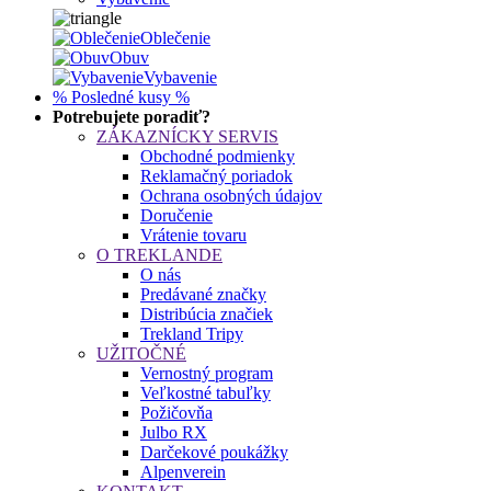
Oblečenie
Obuv
Vybavenie
% Posledné kusy %
Potrebujete poradiť?
ZÁKAZNÍCKY SERVIS
Obchodné podmienky
Reklamačný poriadok
Ochrana osobných údajov
Doručenie
Vrátenie tovaru
O TREKLANDE
O nás
Predávané značky
Distribúcia značiek
Trekland Tripy
UŽITOČNÉ
Vernostný program
Veľkostné tabuľky
Požičovňa
Julbo RX
Darčekové poukážky
Alpenverein