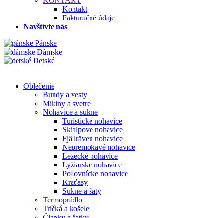
KONTAKT
Kontakt
Fakturačné údaje
Navštívte nás
Pánske
Dámske
Detské
Oblečenie
Bundy a vesty
Mikiny a svetre
Nohavice a sukne
Turistické nohavice
Skialpové nohavice
Fjällräven nohavice
Nepremokavé nohavice
Lezecké nohavice
Lyžiarske nohavice
Poľovnícke nohavice
Kraťasy
Sukne a šaty
Termoprádlo
Tričká a košele
Čiapky a šatky