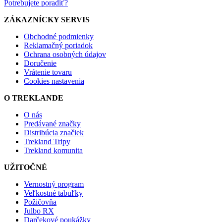
Potrebujete poradiť?
ZÁKAZNÍCKY SERVIS
Obchodné podmienky
Reklamačný poriadok
Ochrana osobných údajov
Doručenie
Vrátenie tovaru
Cookies nastavenia
O TREKLANDE
O nás
Predávané značky
Distribúcia značiek
Trekland Tripy
Trekland komunita
UŽITOČNÉ
Vernostný program
Veľkostné tabuľky
Požičovňa
Julbo RX
Darčekové poukážky