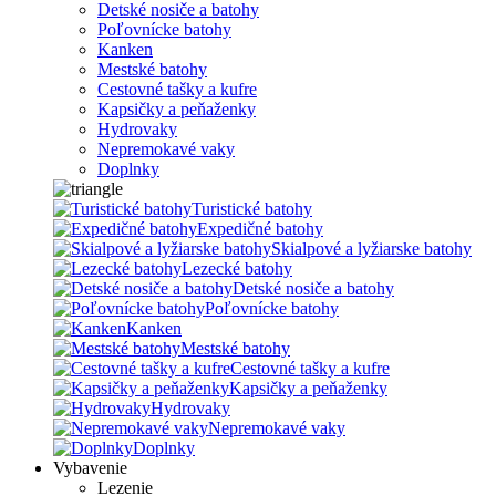
Detské nosiče a batohy
Poľovnícke batohy
Kanken
Mestské batohy
Cestovné tašky a kufre
Kapsičky a peňaženky
Hydrovaky
Nepremokavé vaky
Doplnky
Turistické batohy
Expedičné batohy
Skialpové a lyžiarske batohy
Lezecké batohy
Detské nosiče a batohy
Poľovnícke batohy
Kanken
Mestské batohy
Cestovné tašky a kufre
Kapsičky a peňaženky
Hydrovaky
Nepremokavé vaky
Doplnky
Vybavenie
Lezenie