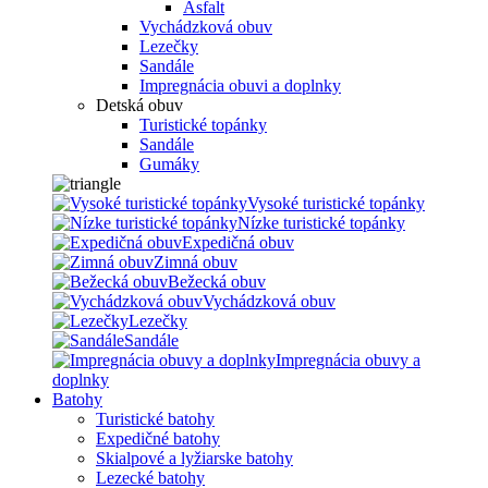
Asfalt
Vychádzková obuv
Lezečky
Sandále
Impregnácia obuvi a doplnky
Detská obuv
Turistické topánky
Sandále
Gumáky
Vysoké turistické topánky
Nízke turistické topánky
Expedičná obuv
Zimná obuv
Bežecká obuv
Vychádzková obuv
Lezečky
Sandále
Impregnácia obuvy a
doplnky
Batohy
Turistické batohy
Expedičné batohy
Skialpové a lyžiarske batohy
Lezecké batohy