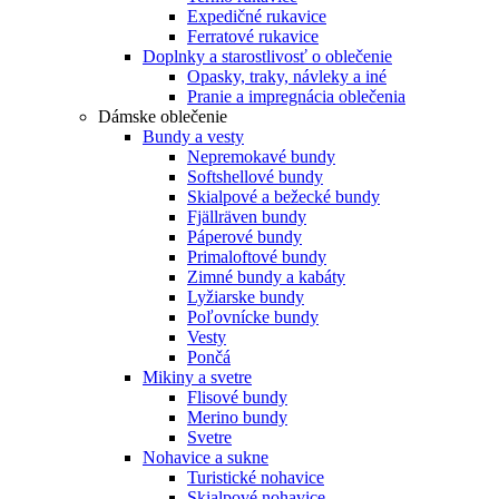
Expedičné rukavice
Ferratové rukavice
Doplnky a starostlivosť o oblečenie
Opasky, traky, návleky a iné
Pranie a impregnácia oblečenia
Dámske oblečenie
Bundy a vesty
Nepremokavé bundy
Softshellové bundy
Skialpové a bežecké bundy
Fjällräven bundy
Páperové bundy
Primaloftové bundy
Zimné bundy a kabáty
Lyžiarske bundy
Poľovnícke bundy
Vesty
Pončá
Mikiny a svetre
Flisové bundy
Merino bundy
Svetre
Nohavice a sukne
Turistické nohavice
Skialpové nohavice