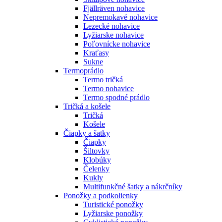
Fjällräven nohavice
Nepremokavé nohavice
Lezecké nohavice
Lyžiarske nohavice
Poľovnícke nohavice
Kraťasy
Sukne
Termoprádlo
Termo tričká
Termo nohavice
Termo spodné prádlo
Tričká a košele
Tričká
Košele
Čiapky a šatky
Čiapky
Šiltovky
Klobúky
Čelenky
Kukly
Multifunkčné šatky a nákrčníky
Ponožky a podkolienky
Turistické ponožky
Lyžiarske ponožky