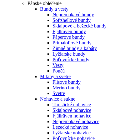
Pánske oblečenie
Bundy a vesty
Nepremokavé bundy
Softshellové bundy
Skialpové a bežecké bundy
Fjällräven bundy
Páperové bundy
Primaloftové bundy
Zimné bundy a kabáty
Lyžiarske bundy
Poľovnícke bundy
Vesty
Pončá
Mikiny a svetre
Flisové bundy
Merino bundy
Svetre
Nohavice a sukne
Turistické nohavice
Skialpové nohavice
Fjällräven nohavice
Nepremokavé nohavice
Lezecké nohavice
Lyžiarske nohavice
Poľovnícke nohavice