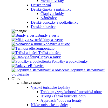
Merino overaly
Detské tričká
Detské čiapky a nákrčníky
Čiapky a kukly
Nákrčníky
Detské ponožky a podkolienky
Detské rukavice
Bundy a vesty
Mikiny a svetre
Nohavice a sukne
Termoprádlo
Tričká a košele
Čiapky a šatky
Ponožky a podkolienky
Rukavice
Doplnky a starostlivosť
o oblečenie
Obuv
Pánska obuv
Vysoké turistické topánky
Trekking / vysokohorská turistická obuv
Hiking / ľahká turistická obuv
Approach / obuv na ferraty
Nízke turistické topánky