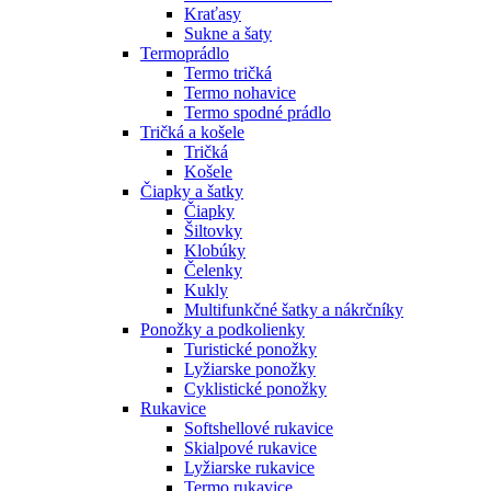
Kraťasy
Sukne a šaty
Termoprádlo
Termo tričká
Termo nohavice
Termo spodné prádlo
Tričká a košele
Tričká
Košele
Čiapky a šatky
Čiapky
Šiltovky
Klobúky
Čelenky
Kukly
Multifunkčné šatky a nákrčníky
Ponožky a podkolienky
Turistické ponožky
Lyžiarske ponožky
Cyklistické ponožky
Rukavice
Softshellové rukavice
Skialpové rukavice
Lyžiarske rukavice
Termo rukavice