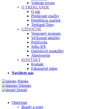
Vrátenie tovaru
O TREKLANDE
O nás
Predávané značky
Distribúcia značiek
Trekland Tripy
UŽITOČNÉ
Vernostný program
Veľkostné tabuľky
Požičovňa
Julbo RX
Darčekové poukážky
Alpenverein
KONTAKT
Kontakt
Fakturačné údaje
Navštívte nás
Pánske
Dámske
Detské
Oblečenie
Bundy a vesty