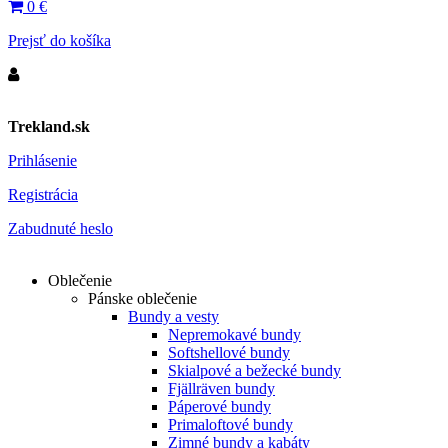
0
€
Prejsť do košíka
Trekland.sk
Prihlásenie
Registrácia
Zabudnuté heslo
Oblečenie
Pánske oblečenie
Bundy a vesty
Nepremokavé bundy
Softshellové bundy
Skialpové a bežecké bundy
Fjällräven bundy
Páperové bundy
Primaloftové bundy
Zimné bundy a kabáty