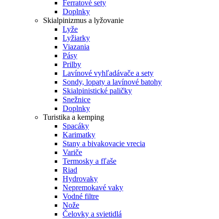
Ferratové sety
Doplnky
Skialpinizmus a lyžovanie
Lyže
Lyžiarky
Viazania
Pásy
Prilby
Lavínové vyhľadávače a sety
Sondy, lopaty a lavínové batohy
Skialpinistické paličky
Snežnice
Doplnky
Turistika a kemping
Spacáky
Karimatky
Stany a bivakovacie vrecia
Variče
Termosky a fľaše
Riad
Hydrovaky
Nepremokavé vaky
Vodné filtre
Nože
Čelovky a svietidlá