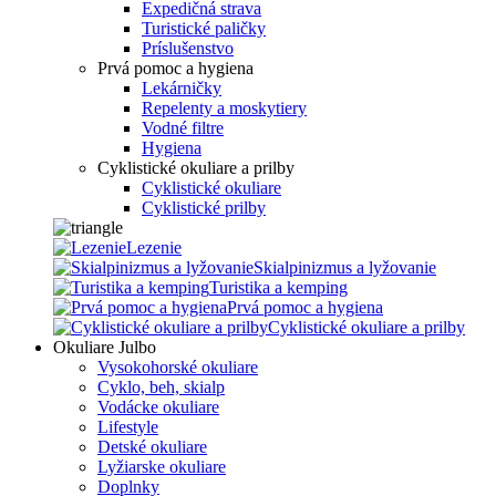
Expedičná strava
Turistické paličky
Príslušenstvo
Prvá pomoc a hygiena
Lekárničky
Repelenty a moskytiery
Vodné filtre
Hygiena
Cyklistické okuliare a prilby
Cyklistické okuliare
Cyklistické prilby
Lezenie
Skialpinizmus a lyžovanie
Turistika a kemping
Prvá pomoc a hygiena
Cyklistické okuliare a prilby
Okuliare Julbo
Vysokohorské okuliare
Cyklo, beh, skialp
Vodácke okuliare
Lifestyle
Detské okuliare
Lyžiarske okuliare
Doplnky