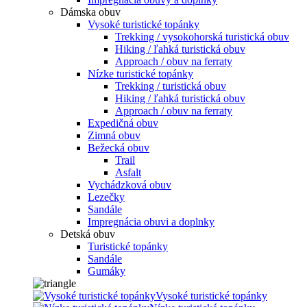
Dámska obuv
Vysoké turistické topánky
Trekking / vysokohorská turistická obuv
Hiking / ľahká turistická obuv
Approach / obuv na ferraty
Nízke turistické topánky
Trekking / turistická obuv
Hiking / ľahká turistická obuv
Approach / obuv na ferraty
Expedičná obuv
Zimná obuv
Bežecká obuv
Trail
Asfalt
Vychádzková obuv
Lezečky
Sandále
Impregnácia obuvi a doplnky
Detská obuv
Turistické topánky
Sandále
Gumáky
Vysoké turistické topánky