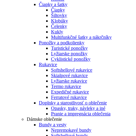
Čiapky a šatky
Čiapky
Šiltovky
Klobúky
Čelenky
Kukly
Multifunkčné šatky a nákrčníky
Ponožky a podkolienky
Turistické ponožky
Lyžiarske ponožky
Cyklistické ponožky
Rukavice
Softshellové rukavice
Skialpové rukavice
Lyžiarske rukavice
Termo rukavice
Expedičné rukavice
Ferratové rukavice
Doplnky a starostlivosť o oblečenie
Opasky, traky, návleky a iné
Pranie a impregnácia oblečenia
Dámske oblečenie
Bundy a vesty
Nepremokavé bundy
Softshellové bundy