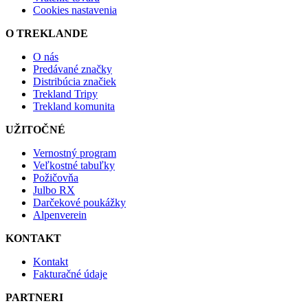
Cookies nastavenia
O TREKLANDE
O nás
Predávané značky
Distribúcia značiek
Trekland Tripy
Trekland komunita
UŽITOČNÉ
Vernostný program
Veľkostné tabuľky
Požičovňa
Julbo RX
Darčekové poukážky
Alpenverein
KONTAKT
Kontakt
Fakturačné údaje
PARTNERI