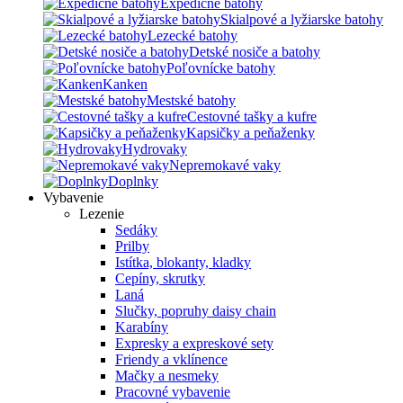
Expedičné batohy
Skialpové a lyžiarske batohy
Lezecké batohy
Detské nosiče a batohy
Poľovnícke batohy
Kanken
Mestské batohy
Cestovné tašky a kufre
Kapsičky a peňaženky
Hydrovaky
Nepremokavé vaky
Doplnky
Vybavenie
Lezenie
Sedáky
Prilby
Istítka, blokanty, kladky
Cepíny, skrutky
Laná
Slučky, popruhy daisy chain
Karabíny
Expresky a expreskové sety
Friendy a vklínence
Mačky a nesmeky
Pracovné vybavenie