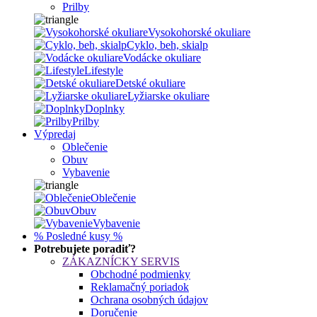
Prilby
Vysokohorské okuliare
Cyklo, beh, skialp
Vodácke okuliare
Lifestyle
Detské okuliare
Lyžiarske okuliare
Doplnky
Prilby
Výpredaj
Oblečenie
Obuv
Vybavenie
Oblečenie
Obuv
Vybavenie
% Posledné kusy %
Potrebujete poradiť?
ZÁKAZNÍCKY SERVIS
Obchodné podmienky
Reklamačný poriadok
Ochrana osobných údajov
Doručenie