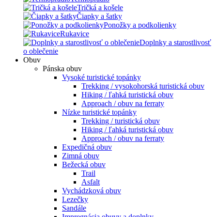
Tričká a košele
Čiapky a šatky
Ponožky a podkolienky
Rukavice
Doplnky a starostlivosť
o oblečenie
Obuv
Pánska obuv
Vysoké turistické topánky
Trekking / vysokohorská turistická obuv
Hiking / ľahká turistická obuv
Approach / obuv na ferraty
Nízke turistické topánky
Trekking / turistická obuv
Hiking / ľahká turistická obuv
Approach / obuv na ferraty
Expedičná obuv
Zimná obuv
Bežecká obuv
Trail
Asfalt
Vychádzková obuv
Lezečky
Sandále
Impregnácia obuvy a doplnky