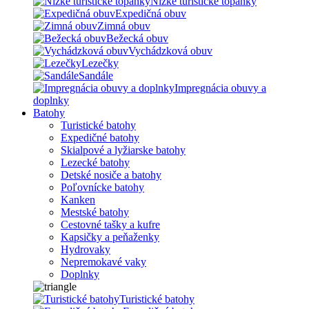
Nízke turistické topánky
Expedičná obuv
Zimná obuv
Bežecká obuv
Vychádzková obuv
Lezečky
Sandále
Impregnácia obuvy a
doplnky
Batohy
Turistické batohy
Expedičné batohy
Skialpové a lyžiarske batohy
Lezecké batohy
Detské nosiče a batohy
Poľovnícke batohy
Kanken
Mestské batohy
Cestovné tašky a kufre
Kapsičky a peňaženky
Hydrovaky
Nepremokavé vaky
Doplnky
Turistické batohy