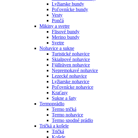
Lyžiarske bundy
Poľovnícke bundy
Vesty
Pončá
Mikiny a svetre
Flisové bundy
Merino bundy
Svetre
Nohavice a sukne
Turistické nohavice
Skialpové nohavice
Fjällräven nohavice
Nepremokavé nohavice
Lezecké nohavice
Lyžiarske nohavice
Poľovnícke nohavice
Kraťasy
Sukne a šaty
Termoprádlo
Termo tričká
Termo nohavice
Termo spodné prádlo
Tričká a košele
Tričká
Košele