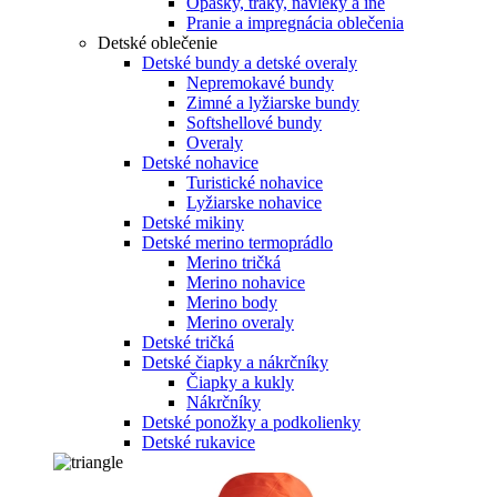
Opasky, traky, návleky a iné
Pranie a impregnácia oblečenia
Detské oblečenie
Detské bundy a detské overaly
Nepremokavé bundy
Zimné a lyžiarske bundy
Softshellové bundy
Overaly
Detské nohavice
Turistické nohavice
Lyžiarske nohavice
Detské mikiny
Detské merino termoprádlo
Merino tričká
Merino nohavice
Merino body
Merino overaly
Detské tričká
Detské čiapky a nákrčníky
Čiapky a kukly
Nákrčníky
Detské ponožky a podkolienky
Detské rukavice