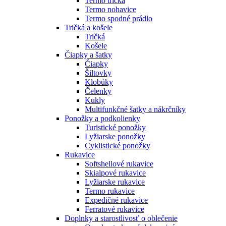
Termo tričká
Termo nohavice
Termo spodné prádlo
Tričká a košele
Tričká
Košele
Čiapky a šatky
Čiapky
Šiltovky
Klobúky
Čelenky
Kukly
Multifunkčné šatky a nákrčníky
Ponožky a podkolienky
Turistické ponožky
Lyžiarske ponožky
Cyklistické ponožky
Rukavice
Softshellové rukavice
Skialpové rukavice
Lyžiarske rukavice
Termo rukavice
Expedičné rukavice
Ferratové rukavice
Doplnky a starostlivosť o oblečenie