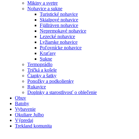
Mikiny a svetre
Nohavice a sukne
Turistické nohavice
Skialpové nohavice
Fjällräven nohavice
Nepremokavé nohavice
Lezecké nohavice
Lyžiarske nohavice
Poľovnícke nohavice
Kraťasy
Sukne
Termoprádlo
Tričká a košele
Čiapky a šatky
Ponožky a podkolienky
Rukavice
Doplnky a starostlivosť o oblečenie
Obuv
Batohy
Vybavenie
Okuliare Julbo
Výpredaj
Trekland komunita