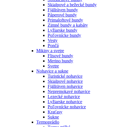
Skialpové a bežecké bundy
Fjällräven bundy
Páperové bundy
Primaloftové bundy
Zimné bundy a kabáty
Lyžiarske bundy
Poľovnícke bundy
Vesty
Pončá
Mikiny a svetre
Flisové bundy
Merino bundy
Svetre
Nohavice a sukne
Turistické nohavice
Skialpové nohavice
Fjällräven nohavice
Nepremokavé nohavice
Lezecké nohavice
Lyžiarske nohavice
Poľovnícke nohavice
Kraťasy
Sukne
Termoprádlo