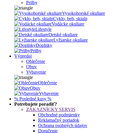
Prilby
Vysokohorské okuliare
Cyklo, beh, skialp
Vodácke okuliare
Lifestyle
Detské okuliare
Lyžiarske okuliare
Doplnky
Prilby
Výpredaj
Oblečenie
Obuv
Vybavenie
Oblečenie
Obuv
Vybavenie
% Posledné kusy %
Potrebujete poradiť?
ZÁKAZNÍCKY SERVIS
Obchodné podmienky
Reklamačný poriadok
Ochrana osobných údajov
Doručenie