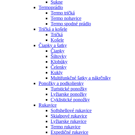
Sukne
Termoprádlo
Termo tričká
Termo nohavice
Termo spodné prádlo
Tričká a košele
Tričká
Košele
Čiapky a šatky
Čiapky
Šiltovky
Klobúky
Čelenky
Kukly
Multifunkčné šatky a nákrčníky
Ponožky a podkolienky
Turistické ponožky
Lyžiarske ponožky
Cyklistické ponožky
Rukavice
Softshellové rukavice
Skialpové rukavice
Lyžiarske rukavice
Termo rukavice
Expedičné rukavice