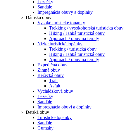
Lezečky
Sandále
Impregnácia obuvy a doplnky
Dámska obuv
Vysoké turistické topánky
Trekking / vysokohorská turistická obuv
Hiking / ľahká turistická obuv
Approach / obuv na ferraty
Nízke turistické topánky
Trekking / turistická obuv
Hiking / ľahká turistická obuv
Approach / obuv na ferraty
Expedičná obuv
Zimná obuv
Bežecká obuv
Trail
Asfalt
Vychádzková obuv
Lezečky
Sandále
Impregnácia obuvi a doplnky
Detská obuv
Turistické topánky
Sandále
Gumáky