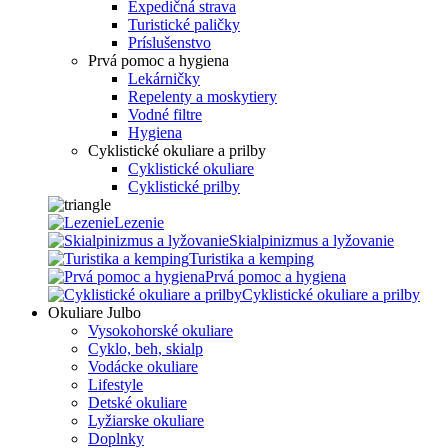
Expedičná strava
Turistické paličky
Príslušenstvo
Prvá pomoc a hygiena
Lekárničky
Repelenty a moskytiery
Vodné filtre
Hygiena
Cyklistické okuliare a prilby
Cyklistické okuliare
Cyklistické prilby
Lezenie
Skialpinizmus a lyžovanie
Turistika a kemping
Prvá pomoc a hygiena
Cyklistické okuliare a prilby
Okuliare Julbo
Vysokohorské okuliare
Cyklo, beh, skialp
Vodácke okuliare
Lifestyle
Detské okuliare
Lyžiarske okuliare
Doplnky