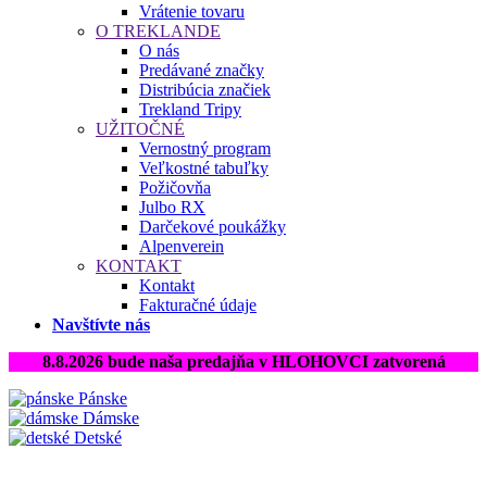
Vrátenie tovaru
O TREKLANDE
O nás
Predávané značky
Distribúcia značiek
Trekland Tripy
UŽITOČNÉ
Vernostný program
Veľkostné tabuľky
Požičovňa
Julbo RX
Darčekové poukážky
Alpenverein
KONTAKT
Kontakt
Fakturačné údaje
Navštívte nás
8.8.2026 bude naša predajňa v HLOHOVCI zatvorená
Pánske
Dámske
Detské