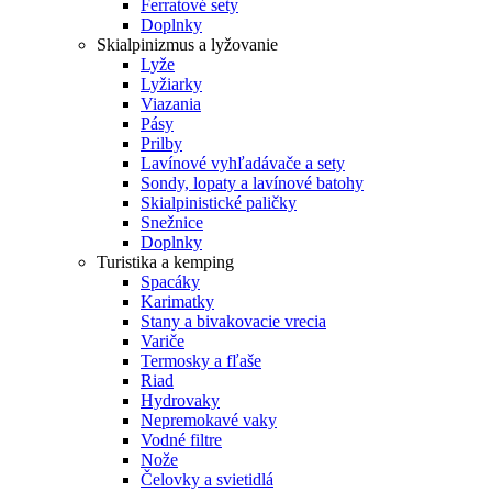
Ferratové sety
Doplnky
Skialpinizmus a lyžovanie
Lyže
Lyžiarky
Viazania
Pásy
Prilby
Lavínové vyhľadávače a sety
Sondy, lopaty a lavínové batohy
Skialpinistické paličky
Snežnice
Doplnky
Turistika a kemping
Spacáky
Karimatky
Stany a bivakovacie vrecia
Variče
Termosky a fľaše
Riad
Hydrovaky
Nepremokavé vaky
Vodné filtre
Nože
Čelovky a svietidlá