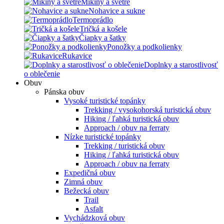
Mikiny a svetre
Nohavice a sukne
Termoprádlo
Tričká a košele
Čiapky a šatky
Ponožky a podkolienky
Rukavice
Doplnky a starostlivosť
o oblečenie
Obuv
Pánska obuv
Vysoké turistické topánky
Trekking / vysokohorská turistická obuv
Hiking / ľahká turistická obuv
Approach / obuv na ferraty
Nízke turistické topánky
Trekking / turistická obuv
Hiking / ľahká turistická obuv
Approach / obuv na ferraty
Expedičná obuv
Zimná obuv
Bežecká obuv
Trail
Asfalt
Vychádzková obuv