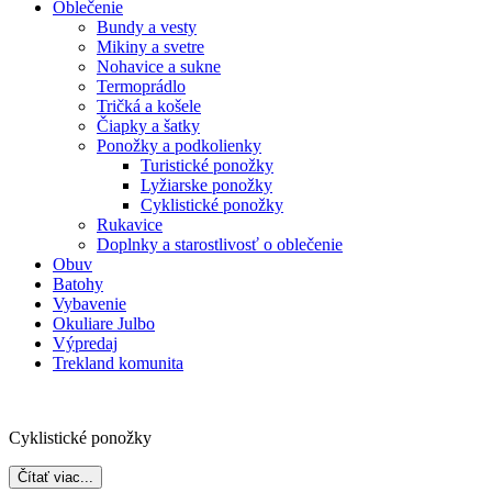
Oblečenie
Bundy a vesty
Mikiny a svetre
Nohavice a sukne
Termoprádlo
Tričká a košele
Čiapky a šatky
Ponožky a podkolienky
Turistické ponožky
Lyžiarske ponožky
Cyklistické ponožky
Rukavice
Doplnky a starostlivosť o oblečenie
Obuv
Batohy
Vybavenie
Okuliare Julbo
Výpredaj
Trekland komunita
Cyklistické ponožky
Čítať viac...