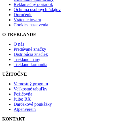
Reklamačný poriadok
Ochrana osobných údajov
Doručenie
Vrátenie tovaru
Cookies nastavenia
O TREKLANDE
O nás
Predávané značky
Distribúcia značiek
Trekland Tripy
Trekland komunita
UŽITOČNÉ
Vernostný program
Veľkostné tabuľky
Požičovňa
Julbo RX
Darčekové poukážky
Alpenverein
KONTAKT