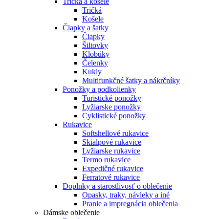
Tričká a košele
Tričká
Košele
Čiapky a šatky
Čiapky
Šiltovky
Klobúky
Čelenky
Kukly
Multifunkčné šatky a nákrčníky
Ponožky a podkolienky
Turistické ponožky
Lyžiarske ponožky
Cyklistické ponožky
Rukavice
Softshellové rukavice
Skialpové rukavice
Lyžiarske rukavice
Termo rukavice
Expedičné rukavice
Ferratové rukavice
Doplnky a starostlivosť o oblečenie
Opasky, traky, návleky a iné
Pranie a impregnácia oblečenia
Dámske oblečenie