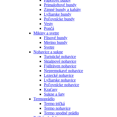
Páperové bundy
Primaloftové bundy
Zimné bundy a kabáty
Lyžiarske bundy
Poľovnícke bundy
Vesty
Pončá
Mikiny a svetre
Flisové bundy
Merino bundy
Svetre
Nohavice a sukne
Turistické nohavice
Skialpové nohavice
Fjällräven nohavice
Nepremokavé nohavice
Lezecké nohavice
Lyžiarske nohavice
Poľovnícke nohavice
Kraťasy
Sukne a šaty
Termoprádlo
Termo tričká
Termo nohavice
Termo spodné prádlo