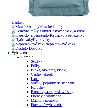
Kanken
Mestské batohy
Cestovné tašky a kufre
Kapsičky a peňaženky
Hydrovaky
Nepremokavé vaky
Doplnky
Vybavenie
Lezenie
Sedáky
Prilby
Istítka, blokanty, kladky
Cepíny, skrutky
Laná
Slučky, popruhy daisy chain
Karabíny
Expresky a expreskové sety
Friendy a vklínence
Mačky a nesmeky
Pracovné vybavenie