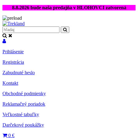
8.8.2026 bude naša predajňa v HLOHOVCI zatvorená
Prihlásenie
Registrácia
Zabudnuté heslo
Kontakt
Obchodné podmienky
Reklamačný poriadok
Veľkostné tabuľky
Darčekové poukážky
0
€