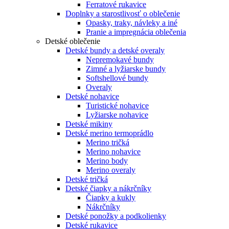
Ferratové rukavice
Doplnky a starostlivosť o oblečenie
Opasky, traky, návleky a iné
Pranie a impregnácia oblečenia
Detské oblečenie
Detské bundy a detské overaly
Nepremokavé bundy
Zimné a lyžiarske bundy
Softshellové bundy
Overaly
Detské nohavice
Turistické nohavice
Lyžiarske nohavice
Detské mikiny
Detské merino termoprádlo
Merino tričká
Merino nohavice
Merino body
Merino overaly
Detské tričká
Detské čiapky a nákrčníky
Čiapky a kukly
Nákrčníky
Detské ponožky a podkolienky
Detské rukavice