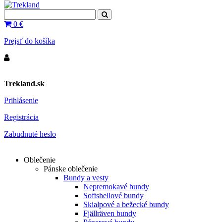
0
€
Prejsť do košíka
Trekland.sk
Prihlásenie
Registrácia
Zabudnuté heslo
Oblečenie
Pánske oblečenie
Bundy a vesty
Nepremokavé bundy
Softshellové bundy
Skialpové a bežecké bundy
Fjällräven bundy