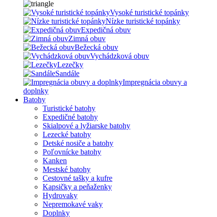
Vysoké turistické topánky
Nízke turistické topánky
Expedičná obuv
Zimná obuv
Bežecká obuv
Vychádzková obuv
Lezečky
Sandále
Impregnácia obuvy a
doplnky
Batohy
Turistické batohy
Expedičné batohy
Skialpové a lyžiarske batohy
Lezecké batohy
Detské nosiče a batohy
Poľovnícke batohy
Kanken
Mestské batohy
Cestovné tašky a kufre
Kapsičky a peňaženky
Hydrovaky
Nepremokavé vaky
Doplnky