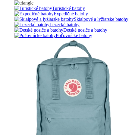
Turistické batohy
Expedičné batohy
Skialpové a lyžiarske batohy
Lezecké batohy
Detské nosiče a batohy
Poľovnícke batohy