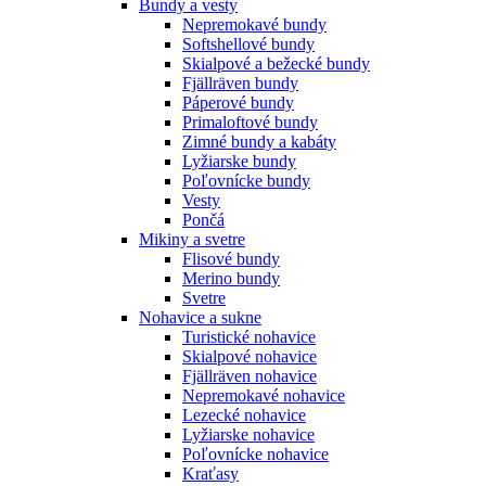
Bundy a vesty
Nepremokavé bundy
Softshellové bundy
Skialpové a bežecké bundy
Fjällräven bundy
Páperové bundy
Primaloftové bundy
Zimné bundy a kabáty
Lyžiarske bundy
Poľovnícke bundy
Vesty
Pončá
Mikiny a svetre
Flisové bundy
Merino bundy
Svetre
Nohavice a sukne
Turistické nohavice
Skialpové nohavice
Fjällräven nohavice
Nepremokavé nohavice
Lezecké nohavice
Lyžiarske nohavice
Poľovnícke nohavice
Kraťasy