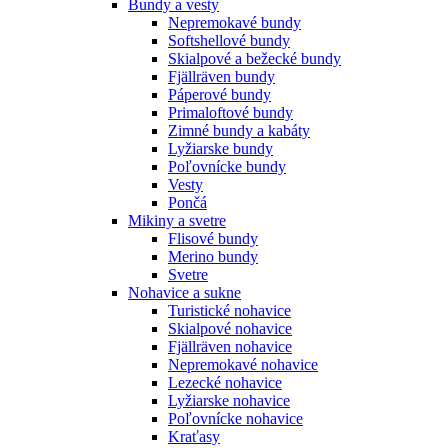
Bundy a vesty
Nepremokavé bundy
Softshellové bundy
Skialpové a bežecké bundy
Fjällräven bundy
Páperové bundy
Primaloftové bundy
Zimné bundy a kabáty
Lyžiarske bundy
Poľovnícke bundy
Vesty
Pončá
Mikiny a svetre
Flisové bundy
Merino bundy
Svetre
Nohavice a sukne
Turistické nohavice
Skialpové nohavice
Fjällräven nohavice
Nepremokavé nohavice
Lezecké nohavice
Lyžiarske nohavice
Poľovnícke nohavice
Kraťasy