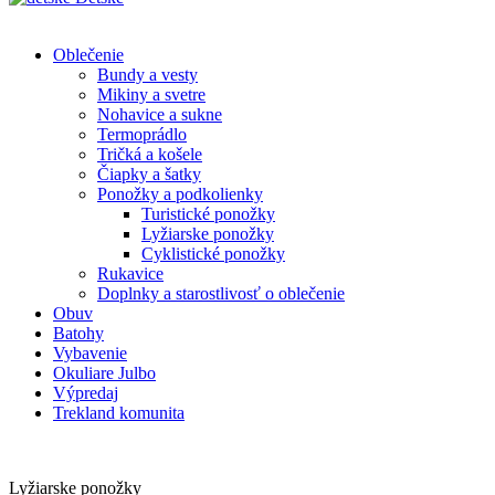
Oblečenie
Bundy a vesty
Mikiny a svetre
Nohavice a sukne
Termoprádlo
Tričká a košele
Čiapky a šatky
Ponožky a podkolienky
Turistické ponožky
Lyžiarske ponožky
Cyklistické ponožky
Rukavice
Doplnky a starostlivosť o oblečenie
Obuv
Batohy
Vybavenie
Okuliare Julbo
Výpredaj
Trekland komunita
Lyžiarske ponožky