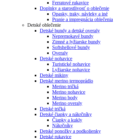
Ferratové rukavice
Doplnky a starostlivosť o oblečenie
Opasky, traky, návleky a iné
Pranie a impregnácia oblečenia
Detské oblečenie
Detské bundy a detské overaly
Nepremokavé bundy
Zimné a lyžiarske bundy
Softshellové bundy
Overaly
Detské nohavice
Turistické nohavice
Lyžiarske nohavice
Detské mikiny
Detské merino termoprádlo
Merino tričká
Merino nohavice
Merino body
Merino overaly
Detské tričká
Detské čiapky a nákrčníky
Čiapky a kukly
Nákrčníky
Detské ponožky a podkolienky
Detské rukavice