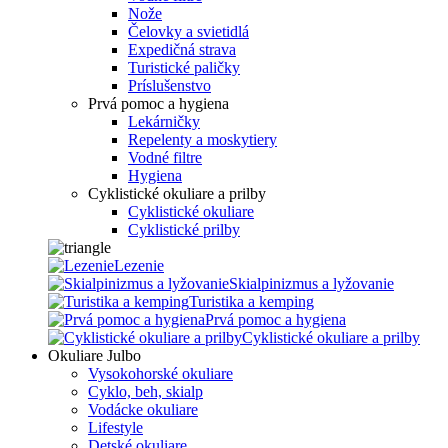
Nože
Čelovky a svietidlá
Expedičná strava
Turistické paličky
Príslušenstvo
Prvá pomoc a hygiena
Lekárničky
Repelenty a moskytiery
Vodné filtre
Hygiena
Cyklistické okuliare a prilby
Cyklistické okuliare
Cyklistické prilby
Lezenie
Skialpinizmus a lyžovanie
Turistika a kemping
Prvá pomoc a hygiena
Cyklistické okuliare a prilby
Okuliare Julbo
Vysokohorské okuliare
Cyklo, beh, skialp
Vodácke okuliare
Lifestyle
Detské okuliare