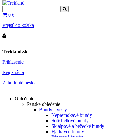
0
€
Prejsť do košíka
Trekland.sk
Prihlásenie
Registrácia
Zabudnuté heslo
Oblečenie
Pánske oblečenie
Bundy a vesty
Nepremokavé bundy
Softshellové bundy
Skialpové a bežecké bundy
Fjällräven bundy