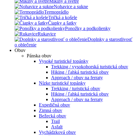
Mikiny a svetre
Nohavice a sukne
Termoprádlo
Tričká a košele
Čiapky a šatky
Ponožky a podkolienky
Rukavice
Doplnky a starostlivosť
o oblečenie
Obuv
Pánska obuv
Vysoké turistické topánky
Trekking / vysokohorská turistická obuv
Hiking / ľahká turistická obuv
Approach / obuv na ferraty
Nízke turistické topánky
Trekking / turistická obuv
Hiking / ľahká turistická obuv
Approach / obuv na ferraty
Expedičná obuv
Zimná obuv
Bežecká obuv
Trail
Asfalt
Vychádzková obuv