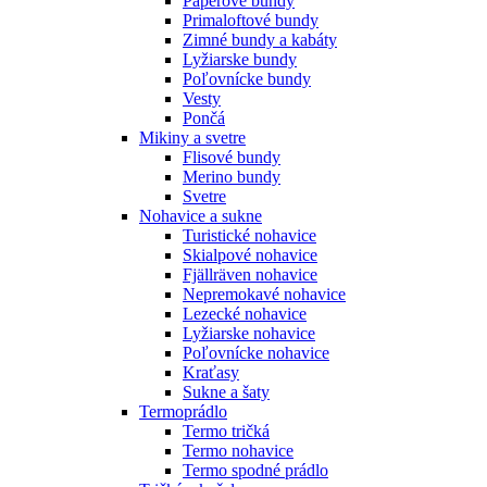
Páperové bundy
Primaloftové bundy
Zimné bundy a kabáty
Lyžiarske bundy
Poľovnícke bundy
Vesty
Pončá
Mikiny a svetre
Flisové bundy
Merino bundy
Svetre
Nohavice a sukne
Turistické nohavice
Skialpové nohavice
Fjällräven nohavice
Nepremokavé nohavice
Lezecké nohavice
Lyžiarske nohavice
Poľovnícke nohavice
Kraťasy
Sukne a šaty
Termoprádlo
Termo tričká
Termo nohavice
Termo spodné prádlo