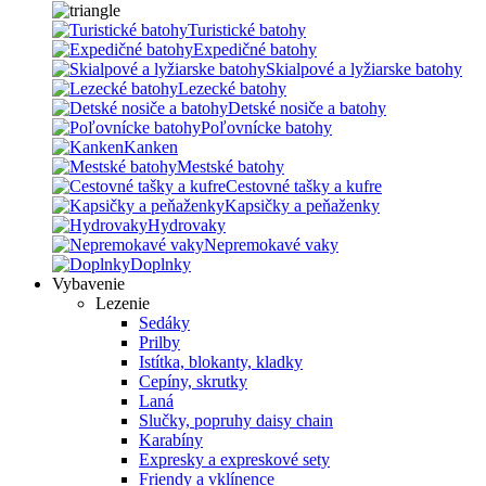
Turistické batohy
Expedičné batohy
Skialpové a lyžiarske batohy
Lezecké batohy
Detské nosiče a batohy
Poľovnícke batohy
Kanken
Mestské batohy
Cestovné tašky a kufre
Kapsičky a peňaženky
Hydrovaky
Nepremokavé vaky
Doplnky
Vybavenie
Lezenie
Sedáky
Prilby
Istítka, blokanty, kladky
Cepíny, skrutky
Laná
Slučky, popruhy daisy chain
Karabíny
Expresky a expreskové sety
Friendy a vklínence