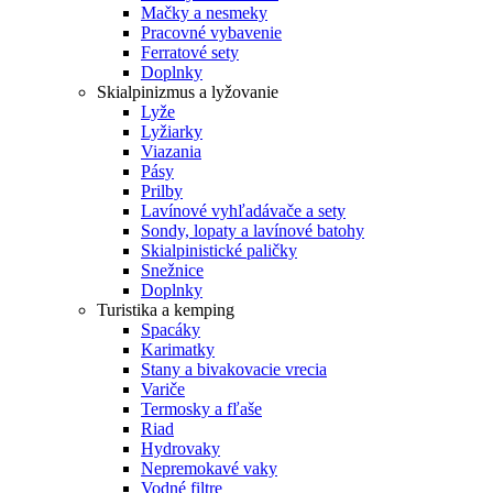
Mačky a nesmeky
Pracovné vybavenie
Ferratové sety
Doplnky
Skialpinizmus a lyžovanie
Lyže
Lyžiarky
Viazania
Pásy
Prilby
Lavínové vyhľadávače a sety
Sondy, lopaty a lavínové batohy
Skialpinistické paličky
Snežnice
Doplnky
Turistika a kemping
Spacáky
Karimatky
Stany a bivakovacie vrecia
Variče
Termosky a fľaše
Riad
Hydrovaky
Nepremokavé vaky
Vodné filtre