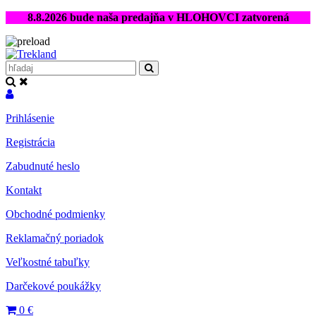
8.8.2026 bude naša predajňa v HLOHOVCI zatvorená
Prihlásenie
Registrácia
Zabudnuté heslo
Kontakt
Obchodné podmienky
Reklamačný poriadok
Veľkostné tabuľky
Darčekové poukážky
0
€