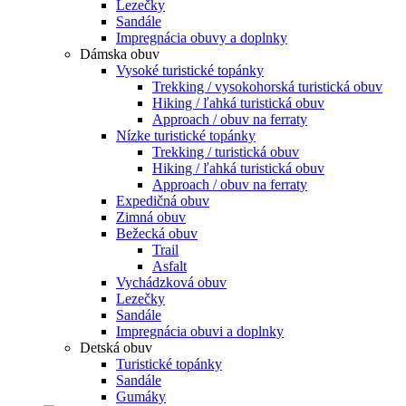
Lezečky
Sandále
Impregnácia obuvy a doplnky
Dámska obuv
Vysoké turistické topánky
Trekking / vysokohorská turistická obuv
Hiking / ľahká turistická obuv
Approach / obuv na ferraty
Nízke turistické topánky
Trekking / turistická obuv
Hiking / ľahká turistická obuv
Approach / obuv na ferraty
Expedičná obuv
Zimná obuv
Bežecká obuv
Trail
Asfalt
Vychádzková obuv
Lezečky
Sandále
Impregnácia obuvi a doplnky
Detská obuv
Turistické topánky
Sandále
Gumáky