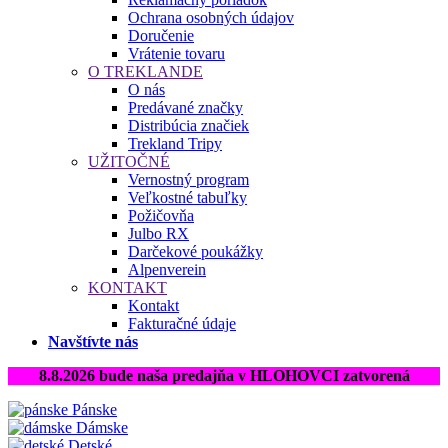
Ochrana osobných údajov
Doručenie
Vrátenie tovaru
O TREKLANDE
O nás
Predávané značky
Distribúcia značiek
Trekland Tripy
UŽITOČNÉ
Vernostný program
Veľkostné tabuľky
Požičovňa
Julbo RX
Darčekové poukážky
Alpenverein
KONTAKT
Kontakt
Fakturačné údaje
Navštívte nás
8.8.2026 bude naša predajňa v HLOHOVCI zatvorená
Pánske
Dámske
Detské