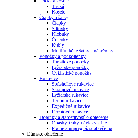
Tričká a košele
Tričká
Košele
Čiapky a šatky
Čiapky
Šiltovky
Klobúky
Čelenky
Kukly
Multifunkčné šatky a nákrčníky
Ponožky a podkolienky
Turistické ponožky
Lyžiarske ponožky
Cyklistické ponožky
Rukavice
Softshellové rukavice
Skialpové rukavice
Lyžiarske rukavice
Termo rukavice
Expedičné rukavice
Ferratové rukavice
Doplnky a starostlivosť o oblečenie
Opasky, traky, návleky a iné
Pranie a impregnácia oblečenia
Dámske oblečenie