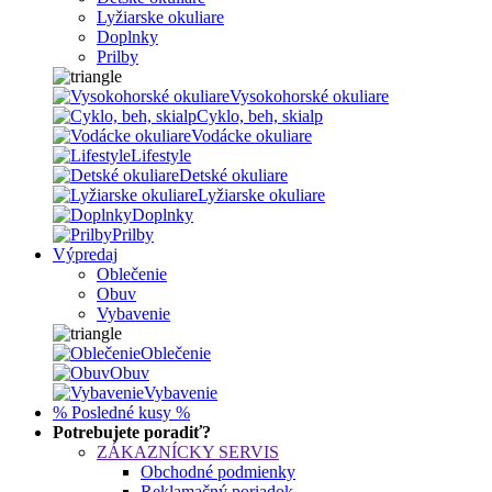
Lyžiarske okuliare
Doplnky
Prilby
Vysokohorské okuliare
Cyklo, beh, skialp
Vodácke okuliare
Lifestyle
Detské okuliare
Lyžiarske okuliare
Doplnky
Prilby
Výpredaj
Oblečenie
Obuv
Vybavenie
Oblečenie
Obuv
Vybavenie
% Posledné kusy %
Potrebujete poradiť?
ZÁKAZNÍCKY SERVIS
Obchodné podmienky
Reklamačný poriadok