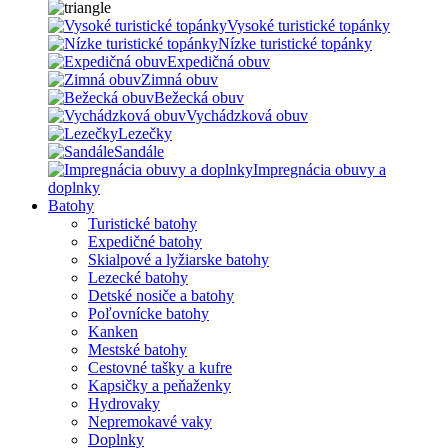
Vysoké turistické topánky
Nízke turistické topánky
Expedičná obuv
Zimná obuv
Bežecká obuv
Vychádzková obuv
Lezečky
Sandále
Impregnácia obuvy a
doplnky
Batohy
Turistické batohy
Expedičné batohy
Skialpové a lyžiarske batohy
Lezecké batohy
Detské nosiče a batohy
Poľovnícke batohy
Kanken
Mestské batohy
Cestovné tašky a kufre
Kapsičky a peňaženky
Hydrovaky
Nepremokavé vaky
Doplnky