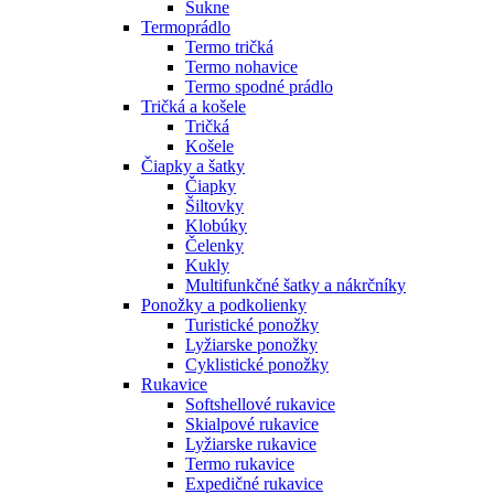
Sukne
Termoprádlo
Termo tričká
Termo nohavice
Termo spodné prádlo
Tričká a košele
Tričká
Košele
Čiapky a šatky
Čiapky
Šiltovky
Klobúky
Čelenky
Kukly
Multifunkčné šatky a nákrčníky
Ponožky a podkolienky
Turistické ponožky
Lyžiarske ponožky
Cyklistické ponožky
Rukavice
Softshellové rukavice
Skialpové rukavice
Lyžiarske rukavice
Termo rukavice
Expedičné rukavice