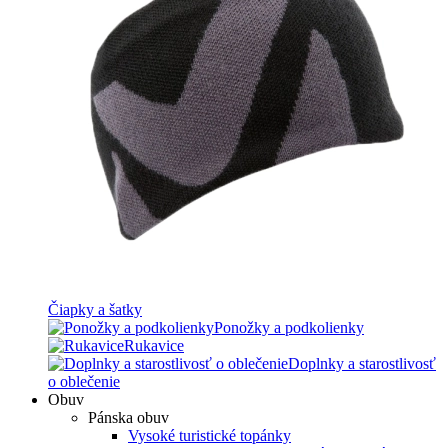
Čiapky a šatky
Ponožky a podkolienky
Rukavice
Doplnky a starostlivosť
o oblečenie
Obuv
Pánska obuv
Vysoké turistické topánky