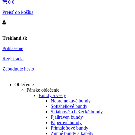
0
€
Prejsť do košíka
Trekland.sk
Prihlásenie
Registrácia
Zabudnuté heslo
Oblečenie
Pánske oblečenie
Bundy a vesty
Nepremokavé bundy
Softshellové bundy
Skialpové a bežecké bundy
Fjällräven bundy
Páperové bundy
Primaloftové bundy
Zimné bundy a kabáty