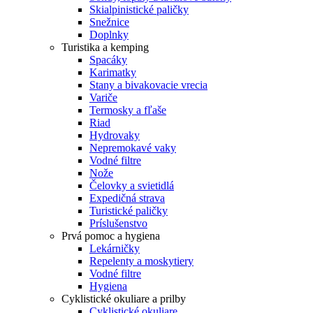
Skialpinistické paličky
Snežnice
Doplnky
Turistika a kemping
Spacáky
Karimatky
Stany a bivakovacie vrecia
Variče
Termosky a fľaše
Riad
Hydrovaky
Nepremokavé vaky
Vodné filtre
Nože
Čelovky a svietidlá
Expedičná strava
Turistické paličky
Príslušenstvo
Prvá pomoc a hygiena
Lekárničky
Repelenty a moskytiery
Vodné filtre
Hygiena
Cyklistické okuliare a prilby
Cyklistické okuliare