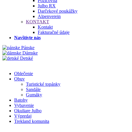
Požičovňa
Julbo RX
Darčekové poukážky
Alpenverein
KONTAKT
Kontakt
Fakturačné údaje
Navštívte nás
Pánske
Dámske
Detské
Oblečenie
Obuv
Turistické topánky
Sandále
Gumáky
Batohy
Vybavenie
Okuliare Julbo
Výpredaj
Trekland komunita