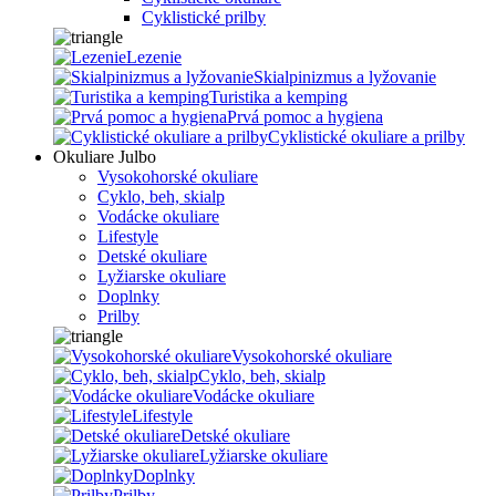
Cyklistické prilby
Lezenie
Skialpinizmus a lyžovanie
Turistika a kemping
Prvá pomoc a hygiena
Cyklistické okuliare a prilby
Okuliare Julbo
Vysokohorské okuliare
Cyklo, beh, skialp
Vodácke okuliare
Lifestyle
Detské okuliare
Lyžiarske okuliare
Doplnky
Prilby
Vysokohorské okuliare
Cyklo, beh, skialp
Vodácke okuliare
Lifestyle
Detské okuliare
Lyžiarske okuliare
Doplnky
Prilby