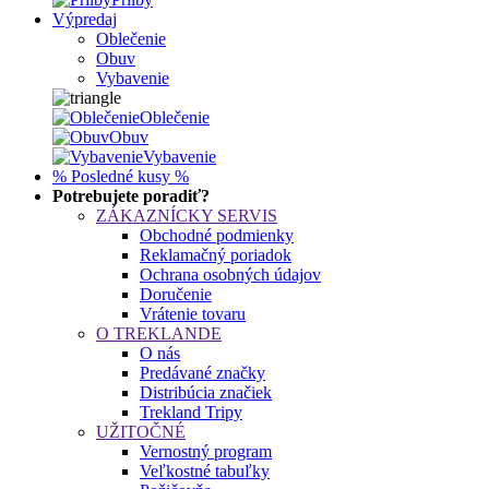
Výpredaj
Oblečenie
Obuv
Vybavenie
Oblečenie
Obuv
Vybavenie
% Posledné kusy %
Potrebujete poradiť?
ZÁKAZNÍCKY SERVIS
Obchodné podmienky
Reklamačný poriadok
Ochrana osobných údajov
Doručenie
Vrátenie tovaru
O TREKLANDE
O nás
Predávané značky
Distribúcia značiek
Trekland Tripy
UŽITOČNÉ
Vernostný program
Veľkostné tabuľky