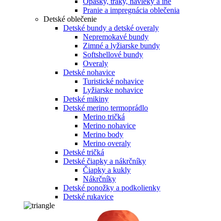
Opasky, traky, návleky a iné
Pranie a impregnácia oblečenia
Detské oblečenie
Detské bundy a detské overaly
Nepremokavé bundy
Zimné a lyžiarske bundy
Softshellové bundy
Overaly
Detské nohavice
Turistické nohavice
Lyžiarske nohavice
Detské mikiny
Detské merino termoprádlo
Merino tričká
Merino nohavice
Merino body
Merino overaly
Detské tričká
Detské čiapky a nákrčníky
Čiapky a kukly
Nákrčníky
Detské ponožky a podkolienky
Detské rukavice