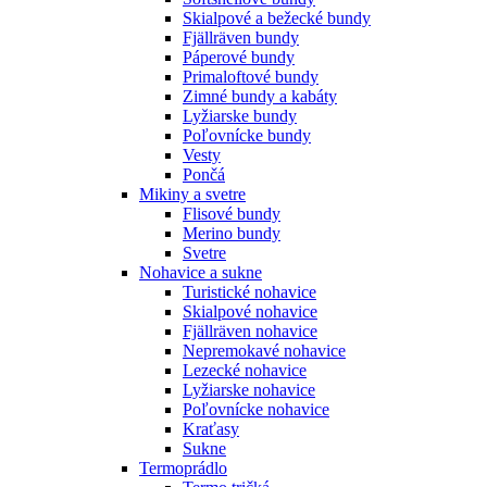
Skialpové a bežecké bundy
Fjällräven bundy
Páperové bundy
Primaloftové bundy
Zimné bundy a kabáty
Lyžiarske bundy
Poľovnícke bundy
Vesty
Pončá
Mikiny a svetre
Flisové bundy
Merino bundy
Svetre
Nohavice a sukne
Turistické nohavice
Skialpové nohavice
Fjällräven nohavice
Nepremokavé nohavice
Lezecké nohavice
Lyžiarske nohavice
Poľovnícke nohavice
Kraťasy
Sukne
Termoprádlo