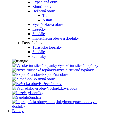
Expedičná obuv
Zimná obuv
Bežecká obuv
Trail
Asfalt
Vychádzková obuv
Lezečky
Sandále
Impregnácia obuvi a doplnky
Detská obuv
Turistické topánky
Sandále
Gumáky
Vysoké turistické topánky
Nízke turistické topánky
Expedičná obuv
Zimná obuv
Bežecká obuv
Vychádzková obuv
Lezečky
Sandále
Impregnácia obuvy a
doplnky
Batohy