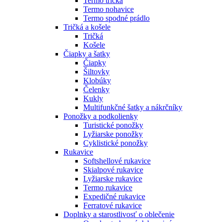
Termo tričká
Termo nohavice
Termo spodné prádlo
Tričká a košele
Tričká
Košele
Čiapky a šatky
Čiapky
Šiltovky
Klobúky
Čelenky
Kukly
Multifunkčné šatky a nákrčníky
Ponožky a podkolienky
Turistické ponožky
Lyžiarske ponožky
Cyklistické ponožky
Rukavice
Softshellové rukavice
Skialpové rukavice
Lyžiarske rukavice
Termo rukavice
Expedičné rukavice
Ferratové rukavice
Doplnky a starostlivosť o oblečenie