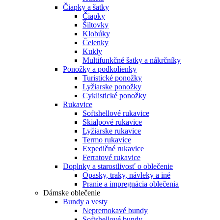
Čiapky a šatky
Čiapky
Šiltovky
Klobúky
Čelenky
Kukly
Multifunkčné šatky a nákrčníky
Ponožky a podkolienky
Turistické ponožky
Lyžiarske ponožky
Cyklistické ponožky
Rukavice
Softshellové rukavice
Skialpové rukavice
Lyžiarske rukavice
Termo rukavice
Expedičné rukavice
Ferratové rukavice
Doplnky a starostlivosť o oblečenie
Opasky, traky, návleky a iné
Pranie a impregnácia oblečenia
Dámske oblečenie
Bundy a vesty
Nepremokavé bundy
Softshellové bundy