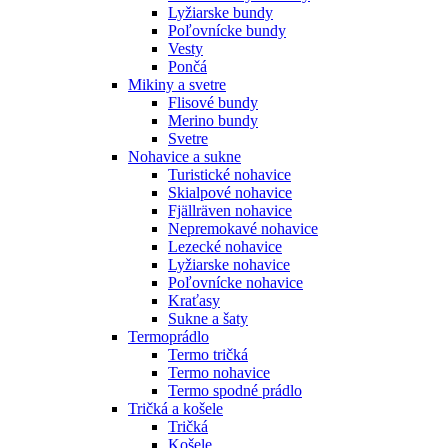
Lyžiarske bundy
Poľovnícke bundy
Vesty
Pončá
Mikiny a svetre
Flisové bundy
Merino bundy
Svetre
Nohavice a sukne
Turistické nohavice
Skialpové nohavice
Fjällräven nohavice
Nepremokavé nohavice
Lezecké nohavice
Lyžiarske nohavice
Poľovnícke nohavice
Kraťasy
Sukne a šaty
Termoprádlo
Termo tričká
Termo nohavice
Termo spodné prádlo
Tričká a košele
Tričká
Košele