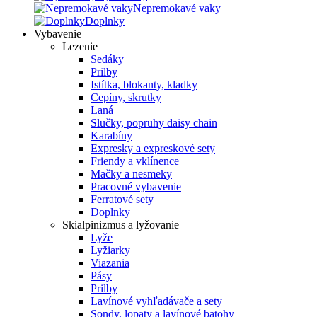
Nepremokavé vaky
Doplnky
Vybavenie
Lezenie
Sedáky
Prilby
Istítka, blokanty, kladky
Cepíny, skrutky
Laná
Slučky, popruhy daisy chain
Karabíny
Expresky a expreskové sety
Friendy a vklínence
Mačky a nesmeky
Pracovné vybavenie
Ferratové sety
Doplnky
Skialpinizmus a lyžovanie
Lyže
Lyžiarky
Viazania
Pásy
Prilby
Lavínové vyhľadávače a sety
Sondy, lopaty a lavínové batohy