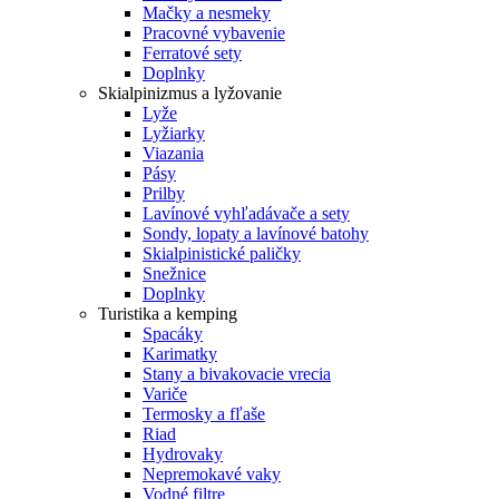
Mačky a nesmeky
Pracovné vybavenie
Ferratové sety
Doplnky
Skialpinizmus a lyžovanie
Lyže
Lyžiarky
Viazania
Pásy
Prilby
Lavínové vyhľadávače a sety
Sondy, lopaty a lavínové batohy
Skialpinistické paličky
Snežnice
Doplnky
Turistika a kemping
Spacáky
Karimatky
Stany a bivakovacie vrecia
Variče
Termosky a fľaše
Riad
Hydrovaky
Nepremokavé vaky
Vodné filtre