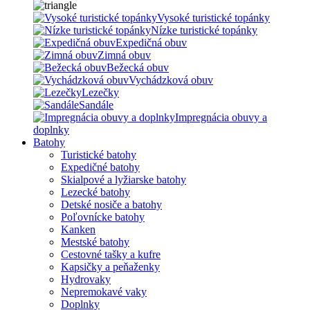
Vysoké turistické topánky
Nízke turistické topánky
Expedičná obuv
Zimná obuv
Bežecká obuv
Vychádzková obuv
Lezečky
Sandále
Impregnácia obuvy a
doplnky
Batohy
Turistické batohy
Expedičné batohy
Skialpové a lyžiarske batohy
Lezecké batohy
Detské nosiče a batohy
Poľovnícke batohy
Kanken
Mestské batohy
Cestovné tašky a kufre
Kapsičky a peňaženky
Hydrovaky
Nepremokavé vaky
Doplnky