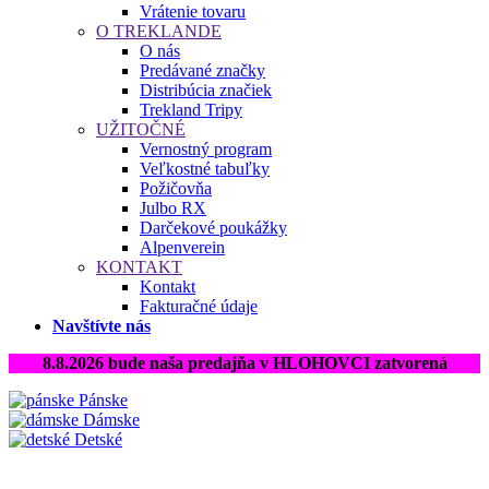
Vrátenie tovaru
O TREKLANDE
O nás
Predávané značky
Distribúcia značiek
Trekland Tripy
UŽITOČNÉ
Vernostný program
Veľkostné tabuľky
Požičovňa
Julbo RX
Darčekové poukážky
Alpenverein
KONTAKT
Kontakt
Fakturačné údaje
Navštívte nás
8.8.2026 bude naša predajňa v HLOHOVCI zatvorená
Pánske
Dámske
Detské