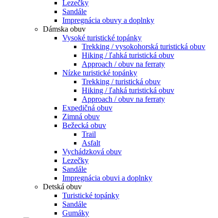
Lezečky
Sandále
Impregnácia obuvy a doplnky
Dámska obuv
Vysoké turistické topánky
Trekking / vysokohorská turistická obuv
Hiking / ľahká turistická obuv
Approach / obuv na ferraty
Nízke turistické topánky
Trekking / turistická obuv
Hiking / ľahká turistická obuv
Approach / obuv na ferraty
Expedičná obuv
Zimná obuv
Bežecká obuv
Trail
Asfalt
Vychádzková obuv
Lezečky
Sandále
Impregnácia obuvi a doplnky
Detská obuv
Turistické topánky
Sandále
Gumáky