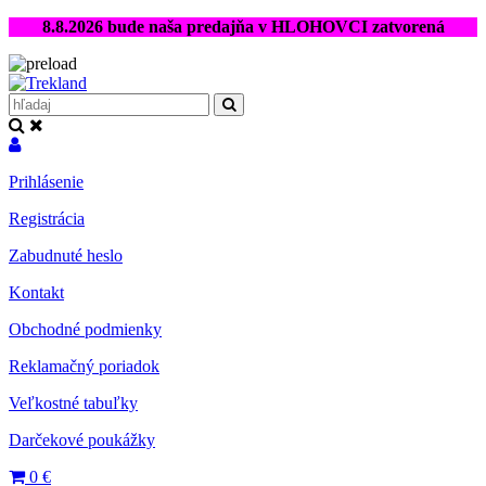
8.8.2026 bude naša predajňa v HLOHOVCI zatvorená
Prihlásenie
Registrácia
Zabudnuté heslo
Kontakt
Obchodné podmienky
Reklamačný poriadok
Veľkostné tabuľky
Darčekové poukážky
0
€