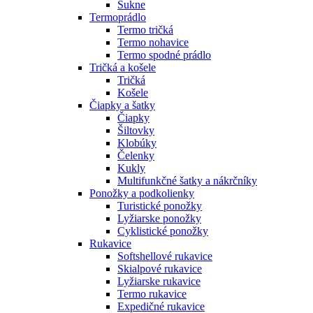
Sukne
Termoprádlo
Termo tričká
Termo nohavice
Termo spodné prádlo
Tričká a košele
Tričká
Košele
Čiapky a šatky
Čiapky
Šiltovky
Klobúky
Čelenky
Kukly
Multifunkčné šatky a nákrčníky
Ponožky a podkolienky
Turistické ponožky
Lyžiarske ponožky
Cyklistické ponožky
Rukavice
Softshellové rukavice
Skialpové rukavice
Lyžiarske rukavice
Termo rukavice
Expedičné rukavice