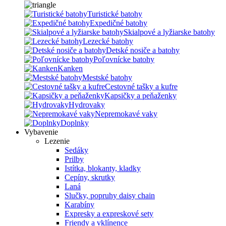
Turistické batohy
Expedičné batohy
Skialpové a lyžiarske batohy
Lezecké batohy
Detské nosiče a batohy
Poľovnícke batohy
Kanken
Mestské batohy
Cestovné tašky a kufre
Kapsičky a peňaženky
Hydrovaky
Nepremokavé vaky
Doplnky
Vybavenie
Lezenie
Sedáky
Prilby
Istítka, blokanty, kladky
Cepíny, skrutky
Laná
Slučky, popruhy daisy chain
Karabíny
Expresky a expreskové sety
Friendy a vklínence