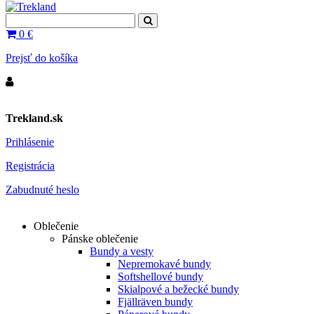
0
€
Prejsť do košíka
Trekland.sk
Prihlásenie
Registrácia
Zabudnuté heslo
Oblečenie
Pánske oblečenie
Bundy a vesty
Nepremokavé bundy
Softshellové bundy
Skialpové a bežecké bundy
Fjällräven bundy