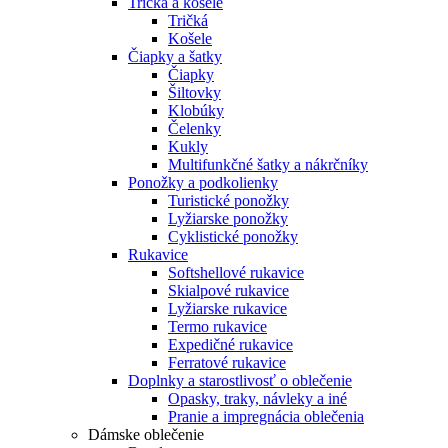
Tričká a košele
Tričká
Košele
Čiapky a šatky
Čiapky
Šiltovky
Klobúky
Čelenky
Kukly
Multifunkčné šatky a nákrčníky
Ponožky a podkolienky
Turistické ponožky
Lyžiarske ponožky
Cyklistické ponožky
Rukavice
Softshellové rukavice
Skialpové rukavice
Lyžiarske rukavice
Termo rukavice
Expedičné rukavice
Ferratové rukavice
Doplnky a starostlivosť o oblečenie
Opasky, traky, návleky a iné
Pranie a impregnácia oblečenia
Dámske oblečenie