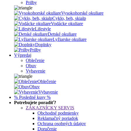
Prilby
Vysokohorské okuliare
Cyklo, beh, skialp
Vodácke okuliare
Lifestyle
Detské okuliare
Lyžiarske okuliare
Doplnky
Prilby
Výpredaj
Oblečenie
Obuv
Vybavenie
Oblečenie
Obuv
Vybavenie
% Posledné kusy %
Potrebujete poradiť?
ZÁKAZNÍCKY SERVIS
Obchodné podmienky
Reklamačný poriadok
Ochrana osobných údajov
Doručenie