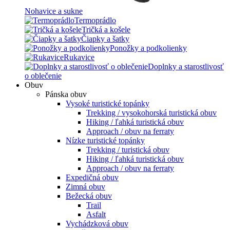
Nohavice a sukne
Termoprádlo
Tričká a košele
Čiapky a šatky
Ponožky a podkolienky
Rukavice
Doplnky a starostlivosť
o oblečenie
Obuv
Pánska obuv
Vysoké turistické topánky
Trekking / vysokohorská turistická obuv
Hiking / ľahká turistická obuv
Approach / obuv na ferraty
Nízke turistické topánky
Trekking / turistická obuv
Hiking / ľahká turistická obuv
Approach / obuv na ferraty
Expedičná obuv
Zimná obuv
Bežecká obuv
Trail
Asfalt
Vychádzková obuv