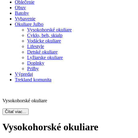
Oblečenie
Obuv
Batohy
Vybavenie
Okuliare Julbo
Vysokohorské okuliare
Cyklo, beh, skialp
Vodácke okuliare
Lifestyle
Detské okuliare
Lyžiarske okuliare
Doplnky
Prilby
Výpredaj
Trekland komunita
Vysokohorské okuliare
Čítať viac...
Vysokohorské okuliare