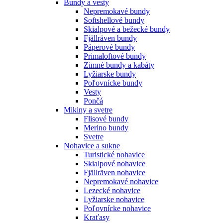
Bundy a vesty
Nepremokavé bundy
Softshellové bundy
Skialpové a bežecké bundy
Fjällräven bundy
Páperové bundy
Primaloftové bundy
Zimné bundy a kabáty
Lyžiarske bundy
Poľovnícke bundy
Vesty
Pončá
Mikiny a svetre
Flisové bundy
Merino bundy
Svetre
Nohavice a sukne
Turistické nohavice
Skialpové nohavice
Fjällräven nohavice
Nepremokavé nohavice
Lezecké nohavice
Lyžiarske nohavice
Poľovnícke nohavice
Kraťasy