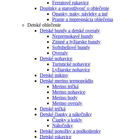
Ferratové rukavice
Doplnky a starostlivosť o oblečenie
Opasky, traky, návleky a iné
Pranie a impregnácia oblečenia
Detské oblečenie
Detské bundy a detské overaly
Nepremokavé bundy
Zimné a lyžiarske bundy
Softshellové bundy
Overaly
Detské nohavice
Turistické nohavice
Lyžiarske nohavice
Detské mikiny
Detské merino termoprádlo
Merino tričká
Merino nohavice
Merino body
Merino overaly
Detské tričká
Detské čiapky a nákrčníky
Čiapky a kukly
Nákrčníky
Detské ponožky a podkolienky
Detské rukavice