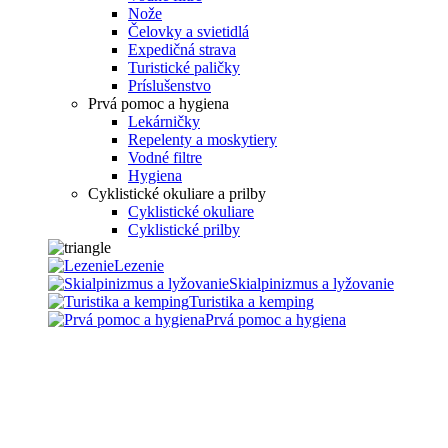
Nože
Čelovky a svietidlá
Expedičná strava
Turistické paličky
Príslušenstvo
Prvá pomoc a hygiena
Lekárničky
Repelenty a moskytiery
Vodné filtre
Hygiena
Cyklistické okuliare a prilby
Cyklistické okuliare
Cyklistické prilby
Lezenie
Skialpinizmus a lyžovanie
Turistika a kemping
Prvá pomoc a hygiena