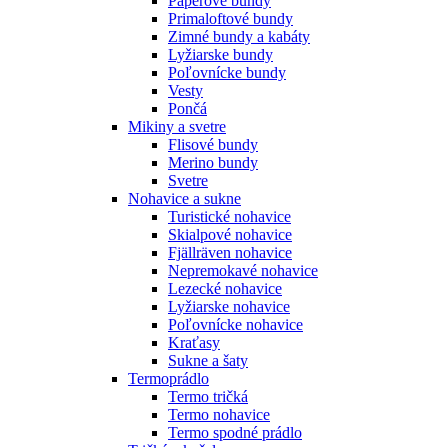
Páperové bundy
Primaloftové bundy
Zimné bundy a kabáty
Lyžiarske bundy
Poľovnícke bundy
Vesty
Pončá
Mikiny a svetre
Flisové bundy
Merino bundy
Svetre
Nohavice a sukne
Turistické nohavice
Skialpové nohavice
Fjällräven nohavice
Nepremokavé nohavice
Lezecké nohavice
Lyžiarske nohavice
Poľovnícke nohavice
Kraťasy
Sukne a šaty
Termoprádlo
Termo tričká
Termo nohavice
Termo spodné prádlo