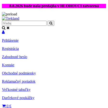
8.8.2026 bude naša predajňa v HLOHOVCI zatvorená
Prihlásenie
Registrácia
Zabudnuté heslo
Kontakt
Obchodné podmienky
Reklamačný poriadok
Veľkostné tabuľky
Darčekové poukážky
0
€