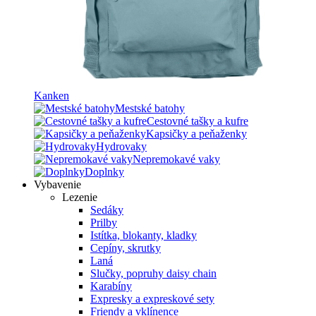
Kanken
Mestské batohy
Cestovné tašky a kufre
Kapsičky a peňaženky
Hydrovaky
Nepremokavé vaky
Doplnky
Vybavenie
Lezenie
Sedáky
Prilby
Istítka, blokanty, kladky
Cepíny, skrutky
Laná
Slučky, popruhy daisy chain
Karabíny
Expresky a expreskové sety
Friendy a vklínence