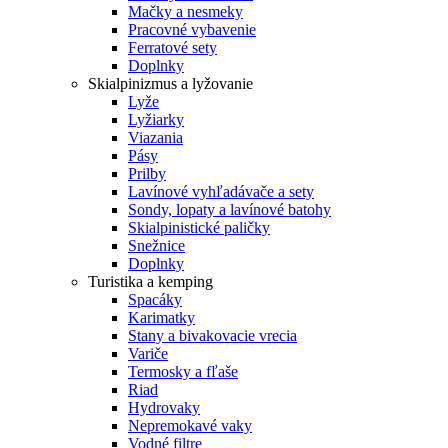
Mačky a nesmeky
Pracovné vybavenie
Ferratové sety
Doplnky
Skialpinizmus a lyžovanie
Lyže
Lyžiarky
Viazania
Pásy
Prilby
Lavínové vyhľadávače a sety
Sondy, lopaty a lavínové batohy
Skialpinistické paličky
Snežnice
Doplnky
Turistika a kemping
Spacáky
Karimatky
Stany a bivakovacie vrecia
Variče
Termosky a fľaše
Riad
Hydrovaky
Nepremokavé vaky
Vodné filtre