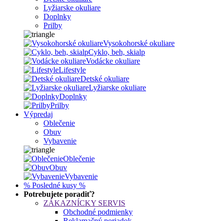
Lyžiarske okuliare
Doplnky
Prilby
Vysokohorské okuliare
Cyklo, beh, skialp
Vodácke okuliare
Lifestyle
Detské okuliare
Lyžiarske okuliare
Doplnky
Prilby
Výpredaj
Oblečenie
Obuv
Vybavenie
Oblečenie
Obuv
Vybavenie
% Posledné kusy %
Potrebujete poradiť?
ZÁKAZNÍCKY SERVIS
Obchodné podmienky
Reklamačný poriadok