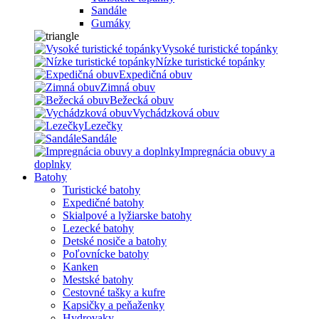
Sandále
Gumáky
Vysoké turistické topánky
Nízke turistické topánky
Expedičná obuv
Zimná obuv
Bežecká obuv
Vychádzková obuv
Lezečky
Sandále
Impregnácia obuvy a
doplnky
Batohy
Turistické batohy
Expedičné batohy
Skialpové a lyžiarske batohy
Lezecké batohy
Detské nosiče a batohy
Poľovnícke batohy
Kanken
Mestské batohy
Cestovné tašky a kufre
Kapsičky a peňaženky
Hydrovaky