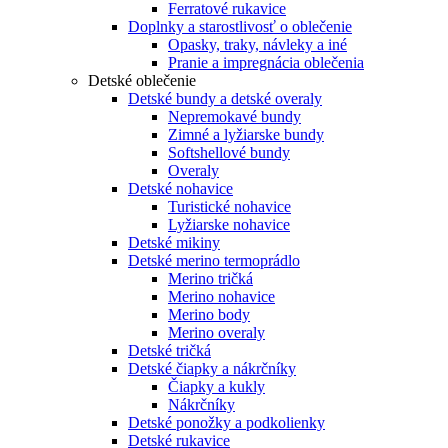
Ferratové rukavice
Doplnky a starostlivosť o oblečenie
Opasky, traky, návleky a iné
Pranie a impregnácia oblečenia
Detské oblečenie
Detské bundy a detské overaly
Nepremokavé bundy
Zimné a lyžiarske bundy
Softshellové bundy
Overaly
Detské nohavice
Turistické nohavice
Lyžiarske nohavice
Detské mikiny
Detské merino termoprádlo
Merino tričká
Merino nohavice
Merino body
Merino overaly
Detské tričká
Detské čiapky a nákrčníky
Čiapky a kukly
Nákrčníky
Detské ponožky a podkolienky
Detské rukavice