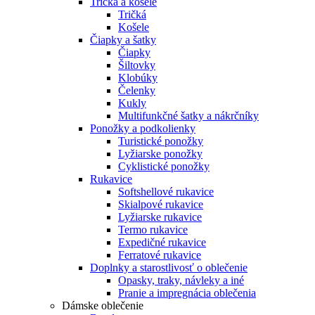
Tričká a košele
Tričká
Košele
Čiapky a šatky
Čiapky
Šiltovky
Klobúky
Čelenky
Kukly
Multifunkčné šatky a nákrčníky
Ponožky a podkolienky
Turistické ponožky
Lyžiarske ponožky
Cyklistické ponožky
Rukavice
Softshellové rukavice
Skialpové rukavice
Lyžiarske rukavice
Termo rukavice
Expedičné rukavice
Ferratové rukavice
Doplnky a starostlivosť o oblečenie
Opasky, traky, návleky a iné
Pranie a impregnácia oblečenia
Dámske oblečenie