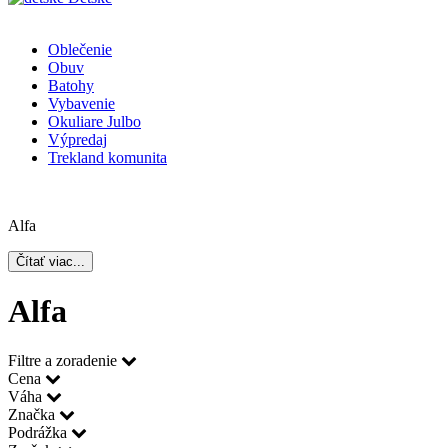
Oblečenie
Obuv
Batohy
Vybavenie
Okuliare Julbo
Výpredaj
Trekland komunita
Alfa
Čítať viac...
Alfa
Filtre a zoradenie
Cena
Váha
Značka
Podrážka