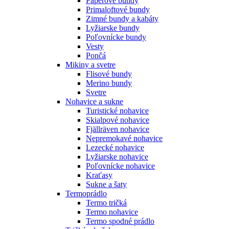
Páperové bundy
Primaloftové bundy
Zimné bundy a kabáty
Lyžiarske bundy
Poľovnícke bundy
Vesty
Pončá
Mikiny a svetre
Flisové bundy
Merino bundy
Svetre
Nohavice a sukne
Turistické nohavice
Skialpové nohavice
Fjällräven nohavice
Nepremokavé nohavice
Lezecké nohavice
Lyžiarske nohavice
Poľovnícke nohavice
Kraťasy
Sukne a šaty
Termoprádlo
Termo tričká
Termo nohavice
Termo spodné prádlo