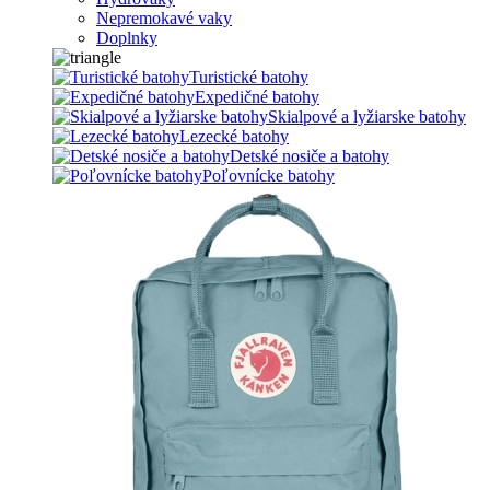
Nepremokavé vaky
Doplnky
Turistické batohy
Expedičné batohy
Skialpové a lyžiarske batohy
Lezecké batohy
Detské nosiče a batohy
Poľovnícke batohy