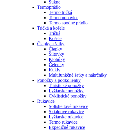
Sukne
Termoprádlo
Termo tričká
Termo nohavice
Termo spodné prádlo
Tričká a košele
Tričká
Košele
Čiapky a šatky
Čiapky
Šiltovky
Klobúky
Čelenky
Kukly
Multifunkčné šatky a nákrčníky
Ponožky a podkolienky
Turistické ponožky
Lyžiarske ponožky
Cyklistické ponožky
Rukavice
Softshellové rukavice
Skialpové rukavice
Lyžiarske rukavice
Termo rukavice
Expedičné rukavice