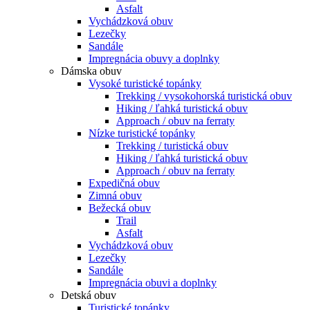
Asfalt
Vychádzková obuv
Lezečky
Sandále
Impregnácia obuvy a doplnky
Dámska obuv
Vysoké turistické topánky
Trekking / vysokohorská turistická obuv
Hiking / ľahká turistická obuv
Approach / obuv na ferraty
Nízke turistické topánky
Trekking / turistická obuv
Hiking / ľahká turistická obuv
Approach / obuv na ferraty
Expedičná obuv
Zimná obuv
Bežecká obuv
Trail
Asfalt
Vychádzková obuv
Lezečky
Sandále
Impregnácia obuvi a doplnky
Detská obuv
Turistické topánky