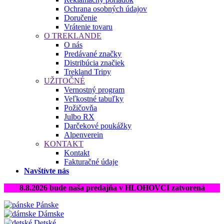
Ochrana osobných údajov
Doručenie
Vrátenie tovaru
O TREKLANDE
O nás
Predávané značky
Distribúcia značiek
Trekland Tripy
UŽITOČNÉ
Vernostný program
Veľkostné tabuľky
Požičovňa
Julbo RX
Darčekové poukážky
Alpenverein
KONTAKT
Kontakt
Fakturačné údaje
Navštívte nás
8.8.2026 bude naša predajňa v HLOHOVCI zatvorená
Pánske
Dámske
Detské