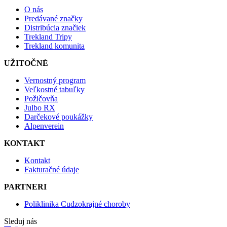
O nás
Predávané značky
Distribúcia značiek
Trekland Tripy
Trekland komunita
UŽITOČNÉ
Vernostný program
Veľkostné tabuľky
Požičovňa
Julbo RX
Darčekové poukážky
Alpenverein
KONTAKT
Kontakt
Fakturačné údaje
PARTNERI
Poliklinika Cudzokrajné choroby
Sleduj nás