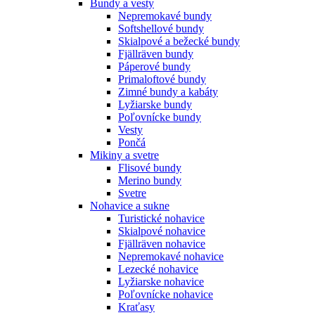
Bundy a vesty
Nepremokavé bundy
Softshellové bundy
Skialpové a bežecké bundy
Fjällräven bundy
Páperové bundy
Primaloftové bundy
Zimné bundy a kabáty
Lyžiarske bundy
Poľovnícke bundy
Vesty
Pončá
Mikiny a svetre
Flisové bundy
Merino bundy
Svetre
Nohavice a sukne
Turistické nohavice
Skialpové nohavice
Fjällräven nohavice
Nepremokavé nohavice
Lezecké nohavice
Lyžiarske nohavice
Poľovnícke nohavice
Kraťasy