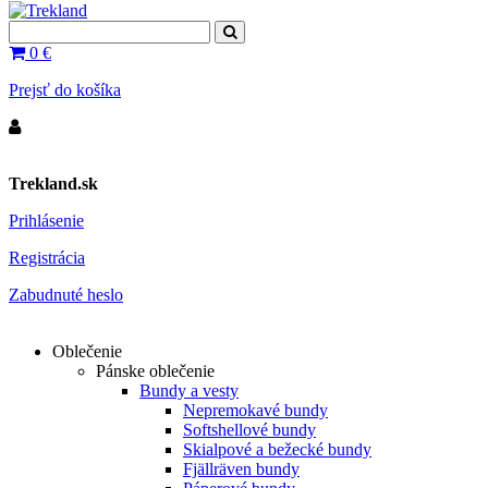
0
€
Prejsť do košíka
Trekland.sk
Prihlásenie
Registrácia
Zabudnuté heslo
Oblečenie
Pánske oblečenie
Bundy a vesty
Nepremokavé bundy
Softshellové bundy
Skialpové a bežecké bundy
Fjällräven bundy