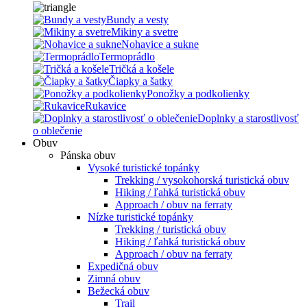
Bundy a vesty
Mikiny a svetre
Nohavice a sukne
Termoprádlo
Tričká a košele
Čiapky a šatky
Ponožky a podkolienky
Rukavice
Doplnky a starostlivosť
o oblečenie
Obuv
Pánska obuv
Vysoké turistické topánky
Trekking / vysokohorská turistická obuv
Hiking / ľahká turistická obuv
Approach / obuv na ferraty
Nízke turistické topánky
Trekking / turistická obuv
Hiking / ľahká turistická obuv
Approach / obuv na ferraty
Expedičná obuv
Zimná obuv
Bežecká obuv
Trail