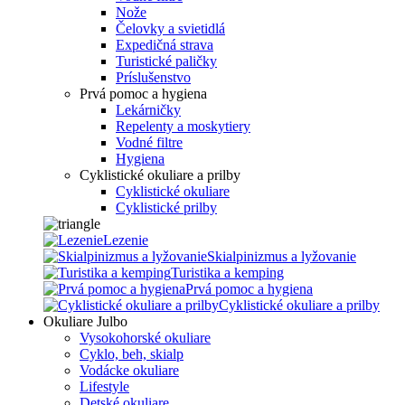
Nože
Čelovky a svietidlá
Expedičná strava
Turistické paličky
Príslušenstvo
Prvá pomoc a hygiena
Lekárničky
Repelenty a moskytiery
Vodné filtre
Hygiena
Cyklistické okuliare a prilby
Cyklistické okuliare
Cyklistické prilby
Lezenie
Skialpinizmus a lyžovanie
Turistika a kemping
Prvá pomoc a hygiena
Cyklistické okuliare a prilby
Okuliare Julbo
Vysokohorské okuliare
Cyklo, beh, skialp
Vodácke okuliare
Lifestyle
Detské okuliare