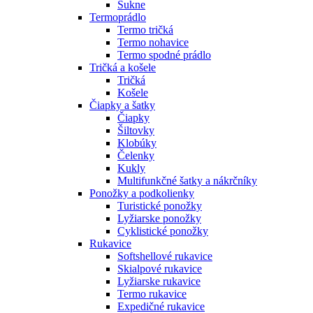
Sukne
Termoprádlo
Termo tričká
Termo nohavice
Termo spodné prádlo
Tričká a košele
Tričká
Košele
Čiapky a šatky
Čiapky
Šiltovky
Klobúky
Čelenky
Kukly
Multifunkčné šatky a nákrčníky
Ponožky a podkolienky
Turistické ponožky
Lyžiarske ponožky
Cyklistické ponožky
Rukavice
Softshellové rukavice
Skialpové rukavice
Lyžiarske rukavice
Termo rukavice
Expedičné rukavice