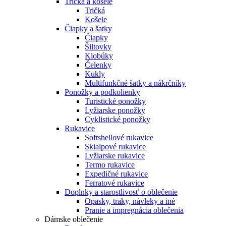
Tričká a košele
Tričká
Košele
Čiapky a šatky
Čiapky
Šiltovky
Klobúky
Čelenky
Kukly
Multifunkčné šatky a nákrčníky
Ponožky a podkolienky
Turistické ponožky
Lyžiarske ponožky
Cyklistické ponožky
Rukavice
Softshellové rukavice
Skialpové rukavice
Lyžiarske rukavice
Termo rukavice
Expedičné rukavice
Ferratové rukavice
Doplnky a starostlivosť o oblečenie
Opasky, traky, návleky a iné
Pranie a impregnácia oblečenia
Dámske oblečenie