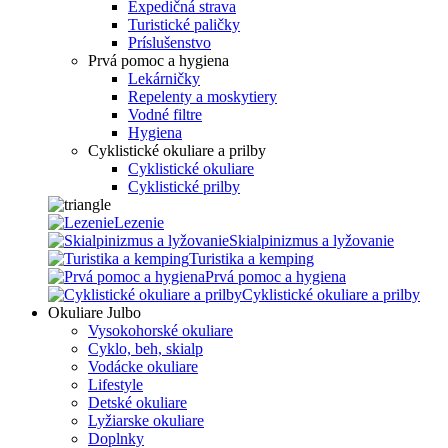
Expedičná strava
Turistické paličky
Príslušenstvo
Prvá pomoc a hygiena
Lekárničky
Repelenty a moskytiery
Vodné filtre
Hygiena
Cyklistické okuliare a prilby
Cyklistické okuliare
Cyklistické prilby
Lezenie
Skialpinizmus a lyžovanie
Turistika a kemping
Prvá pomoc a hygiena
Cyklistické okuliare a prilby
Okuliare Julbo
Vysokohorské okuliare
Cyklo, beh, skialp
Vodácke okuliare
Lifestyle
Detské okuliare
Lyžiarske okuliare
Doplnky