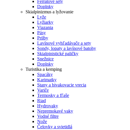
Ferratové sety
Doplnky
Skialpinizmus a lyžovanie
Lyže
Lyžiarky
Viazania
Pásy
Prilby
Lavínové vyhľadávače a sety
Sondy, lopaty a lavínové batohy
Skialpinistické paličky
Snežnice
Doplnky
Turistika a kemping
Spacáky
Karimatky
Stany a bivakovacie vrecia
Variče
Termosky a fľaše
Riad
Hydrovaky
Nepremokavé vaky
Vodné filtre
Nože
Čelovky a svietidlá