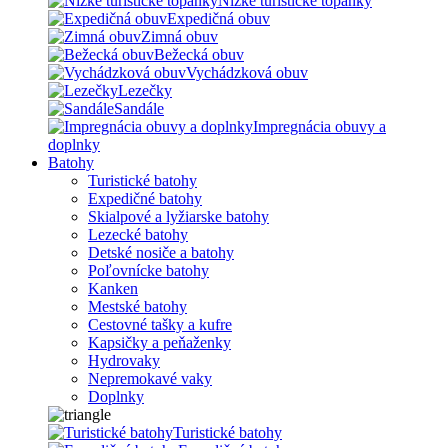
Nízke turistické topánky
Expedičná obuv
Zimná obuv
Bežecká obuv
Vychádzková obuv
Lezečky
Sandále
Impregnácia obuvy a
doplnky
Batohy
Turistické batohy
Expedičné batohy
Skialpové a lyžiarske batohy
Lezecké batohy
Detské nosiče a batohy
Poľovnícke batohy
Kanken
Mestské batohy
Cestovné tašky a kufre
Kapsičky a peňaženky
Hydrovaky
Nepremokavé vaky
Doplnky
Turistické batohy