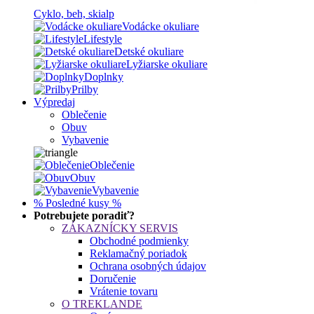
Cyklo, beh, skialp
Vodácke okuliare
Lifestyle
Detské okuliare
Lyžiarske okuliare
Doplnky
Prilby
Výpredaj
Oblečenie
Obuv
Vybavenie
Oblečenie
Obuv
Vybavenie
% Posledné kusy %
Potrebujete poradiť?
ZÁKAZNÍCKY SERVIS
Obchodné podmienky
Reklamačný poriadok
Ochrana osobných údajov
Doručenie
Vrátenie tovaru
O TREKLANDE