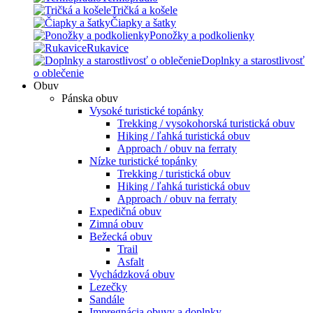
Tričká a košele
Čiapky a šatky
Ponožky a podkolienky
Rukavice
Doplnky a starostlivosť
o oblečenie
Obuv
Pánska obuv
Vysoké turistické topánky
Trekking / vysokohorská turistická obuv
Hiking / ľahká turistická obuv
Approach / obuv na ferraty
Nízke turistické topánky
Trekking / turistická obuv
Hiking / ľahká turistická obuv
Approach / obuv na ferraty
Expedičná obuv
Zimná obuv
Bežecká obuv
Trail
Asfalt
Vychádzková obuv
Lezečky
Sandále
Impregnácia obuvy a doplnky