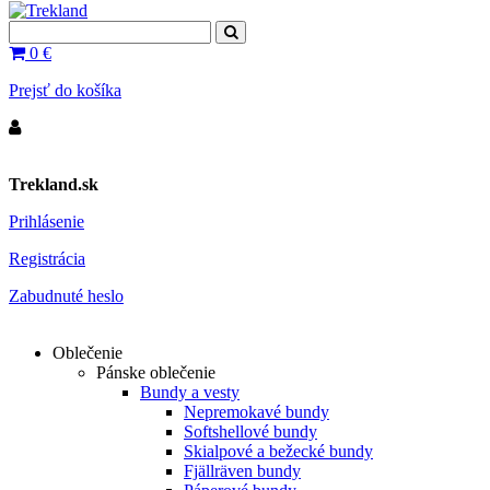
0
€
Prejsť do košíka
Trekland.sk
Prihlásenie
Registrácia
Zabudnuté heslo
Oblečenie
Pánske oblečenie
Bundy a vesty
Nepremokavé bundy
Softshellové bundy
Skialpové a bežecké bundy
Fjällräven bundy