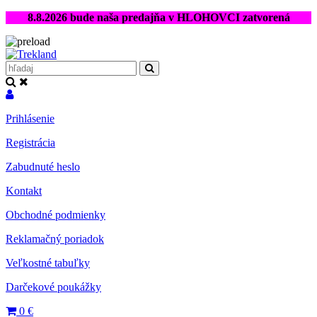
8.8.2026 bude naša predajňa v HLOHOVCI zatvorená
Prihlásenie
Registrácia
Zabudnuté heslo
Kontakt
Obchodné podmienky
Reklamačný poriadok
Veľkostné tabuľky
Darčekové poukážky
0
€