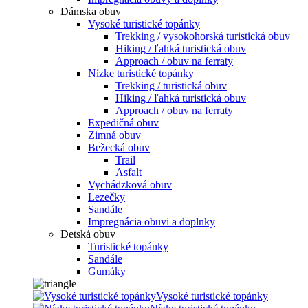
Dámska obuv
Vysoké turistické topánky
Trekking / vysokohorská turistická obuv
Hiking / ľahká turistická obuv
Approach / obuv na ferraty
Nízke turistické topánky
Trekking / turistická obuv
Hiking / ľahká turistická obuv
Approach / obuv na ferraty
Expedičná obuv
Zimná obuv
Bežecká obuv
Trail
Asfalt
Vychádzková obuv
Lezečky
Sandále
Impregnácia obuvi a doplnky
Detská obuv
Turistické topánky
Sandále
Gumáky
Vysoké turistické topánky