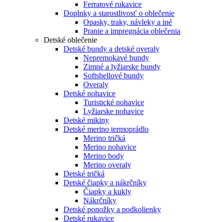
Ferratové rukavice
Doplnky a starostlivosť o oblečenie
Opasky, traky, návleky a iné
Pranie a impregnácia oblečenia
Detské oblečenie
Detské bundy a detské overaly
Nepremokavé bundy
Zimné a lyžiarske bundy
Softshellové bundy
Overaly
Detské nohavice
Turistické nohavice
Lyžiarske nohavice
Detské mikiny
Detské merino termoprádlo
Merino tričká
Merino nohavice
Merino body
Merino overaly
Detské tričká
Detské čiapky a nákrčníky
Čiapky a kukly
Nákrčníky
Detské ponožky a podkolienky
Detské rukavice