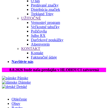
O nás
Predávané značky
Distribúcia značiek
Trekland Tripy
UŽITOČNÉ
Vernostný program
Veľkostné tabuľky
Požičovňa
Julbo RX
Darčekové poukážky
Alpenverein
KONTAKT
Kontakt
Fakturačné údaje
Navštívte nás
8.8.2026 bude naša predajňa v HLOHOVCI zatvorená
Pánske
Dámske
Detské
Oblečenie
Obuv
Batohy