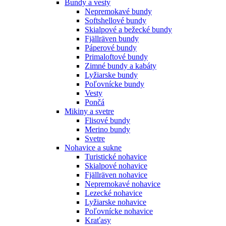
Bundy a vesty
Nepremokavé bundy
Softshellové bundy
Skialpové a bežecké bundy
Fjällräven bundy
Páperové bundy
Primaloftové bundy
Zimné bundy a kabáty
Lyžiarske bundy
Poľovnícke bundy
Vesty
Pončá
Mikiny a svetre
Flisové bundy
Merino bundy
Svetre
Nohavice a sukne
Turistické nohavice
Skialpové nohavice
Fjällräven nohavice
Nepremokavé nohavice
Lezecké nohavice
Lyžiarske nohavice
Poľovnícke nohavice
Kraťasy