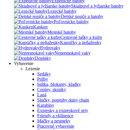
Expedičné batohy
Skialpové a lyžiarske batohy
Lezecké batohy
Detské nosiče a batohy
Poľovnícke batohy
Kanken
Mestské batohy
Cestovné tašky a kufre
Kapsičky a peňaženky
Hydrovaky
Nepremokavé vaky
Doplnky
Vybavenie
Lezenie
Sedáky
Prilby
Istítka, blokanty, kladky
Cepíny, skrutky
Laná
Slučky, popruhy daisy chain
Karabíny
Expresky a expreskové sety
Friendy a vklínence
Mačky a nesmeky
Pracovné vybavenie