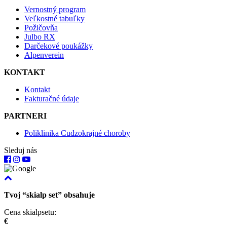
Vernostný program
Veľkostné tabuľky
Požičovňa
Julbo RX
Darčekové poukážky
Alpenverein
KONTAKT
Kontakt
Fakturačné údaje
PARTNERI
Poliklinika Cudzokrajné choroby
Sleduj nás
Tvoj “skialp set” obsahuje
Cena skialpsetu:
€