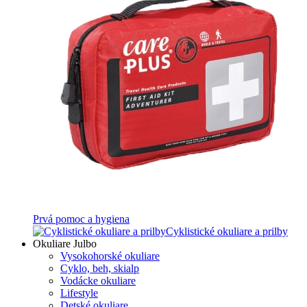
Prvá pomoc a hygiena
Cyklistické okuliare a prilby
Okuliare Julbo
Vysokohorské okuliare
Cyklo, beh, skialp
Vodácke okuliare
Lifestyle
Detské okuliare