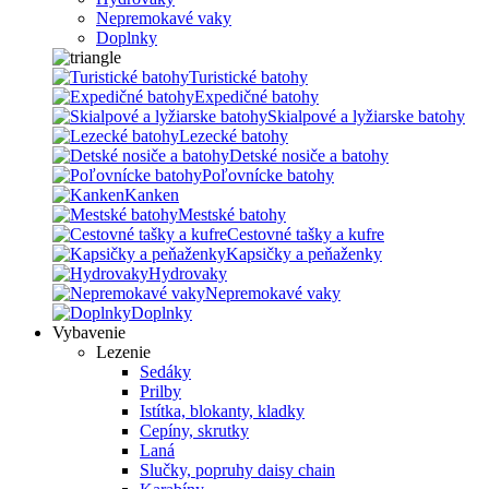
Nepremokavé vaky
Doplnky
Turistické batohy
Expedičné batohy
Skialpové a lyžiarske batohy
Lezecké batohy
Detské nosiče a batohy
Poľovnícke batohy
Kanken
Mestské batohy
Cestovné tašky a kufre
Kapsičky a peňaženky
Hydrovaky
Nepremokavé vaky
Doplnky
Vybavenie
Lezenie
Sedáky
Prilby
Istítka, blokanty, kladky
Cepíny, skrutky
Laná
Slučky, popruhy daisy chain