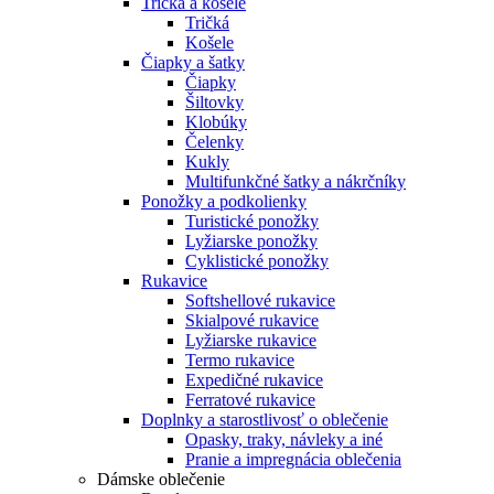
Tričká a košele
Tričká
Košele
Čiapky a šatky
Čiapky
Šiltovky
Klobúky
Čelenky
Kukly
Multifunkčné šatky a nákrčníky
Ponožky a podkolienky
Turistické ponožky
Lyžiarske ponožky
Cyklistické ponožky
Rukavice
Softshellové rukavice
Skialpové rukavice
Lyžiarske rukavice
Termo rukavice
Expedičné rukavice
Ferratové rukavice
Doplnky a starostlivosť o oblečenie
Opasky, traky, návleky a iné
Pranie a impregnácia oblečenia
Dámske oblečenie