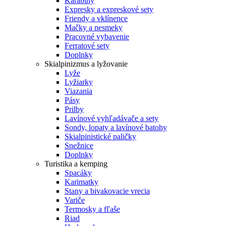
Karabíny
Expresky a expreskové sety
Friendy a vklínence
Mačky a nesmeky
Pracovné vybavenie
Ferratové sety
Doplnky
Skialpinizmus a lyžovanie
Lyže
Lyžiarky
Viazania
Pásy
Prilby
Lavínové vyhľadávače a sety
Sondy, lopaty a lavínové batohy
Skialpinistické paličky
Snežnice
Doplnky
Turistika a kemping
Spacáky
Karimatky
Stany a bivakovacie vrecia
Variče
Termosky a fľaše
Riad