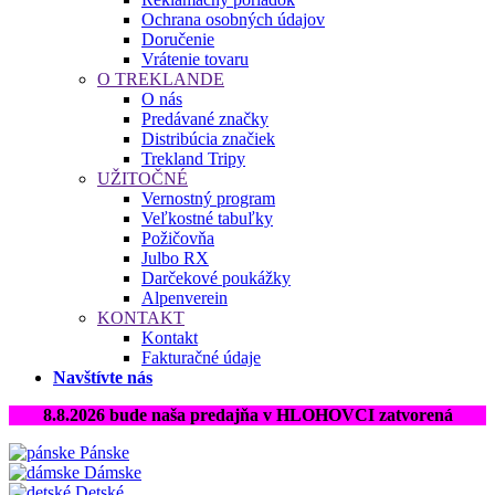
Ochrana osobných údajov
Doručenie
Vrátenie tovaru
O TREKLANDE
O nás
Predávané značky
Distribúcia značiek
Trekland Tripy
UŽITOČNÉ
Vernostný program
Veľkostné tabuľky
Požičovňa
Julbo RX
Darčekové poukážky
Alpenverein
KONTAKT
Kontakt
Fakturačné údaje
Navštívte nás
8.8.2026 bude naša predajňa v HLOHOVCI zatvorená
Pánske
Dámske
Detské