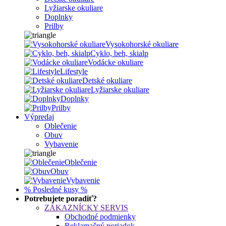
Lyžiarske okuliare
Doplnky
Prilby
Vysokohorské okuliare
Cyklo, beh, skialp
Vodácke okuliare
Lifestyle
Detské okuliare
Lyžiarske okuliare
Doplnky
Prilby
Výpredaj
Oblečenie
Obuv
Vybavenie
Oblečenie
Obuv
Vybavenie
% Posledné kusy %
Potrebujete poradiť?
ZÁKAZNÍCKY SERVIS
Obchodné podmienky
Reklamačný poriadok