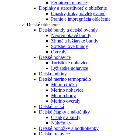
Ferratové rukavice
Doplnky a starostlivosť o oblečenie
Opasky, traky, návleky a iné
Pranie a impregnácia oblečenia
Detské oblečenie
Detské bundy a detské overaly
Nepremokavé bundy
Zimné a lyžiarske bundy
Softshellové bundy
Overaly
Detské nohavice
Turistické nohavice
Lyžiarske nohavice
Detské mikiny
Detské merino termoprádlo
Merino tričká
Merino nohavice
Merino body
Merino overaly
Detské tričká
Detské čiapky a nákrčníky
Čiapky a kukly
Nákrčníky
Detské ponožky a podkolienky
Detské rukavice