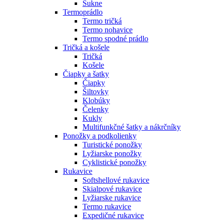
Sukne
Termoprádlo
Termo tričká
Termo nohavice
Termo spodné prádlo
Tričká a košele
Tričká
Košele
Čiapky a šatky
Čiapky
Šiltovky
Klobúky
Čelenky
Kukly
Multifunkčné šatky a nákrčníky
Ponožky a podkolienky
Turistické ponožky
Lyžiarske ponožky
Cyklistické ponožky
Rukavice
Softshellové rukavice
Skialpové rukavice
Lyžiarske rukavice
Termo rukavice
Expedičné rukavice