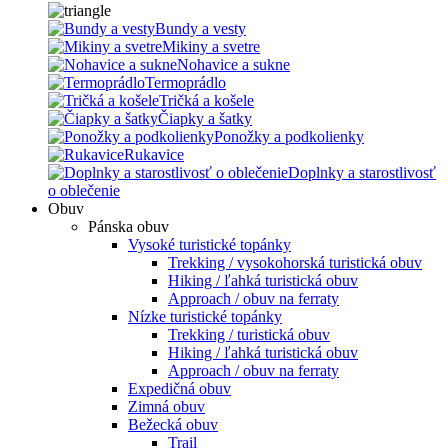
Bundy a vesty
Mikiny a svetre
Nohavice a sukne
Termoprádlo
Tričká a košele
Čiapky a šatky
Ponožky a podkolienky
Rukavice
Doplnky a starostlivosť
o oblečenie
Obuv
Pánska obuv
Vysoké turistické topánky
Trekking / vysokohorská turistická obuv
Hiking / ľahká turistická obuv
Approach / obuv na ferraty
Nízke turistické topánky
Trekking / turistická obuv
Hiking / ľahká turistická obuv
Approach / obuv na ferraty
Expedičná obuv
Zimná obuv
Bežecká obuv
Trail