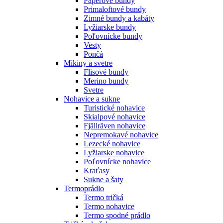
Páperové bundy
Primaloftové bundy
Zimné bundy a kabáty
Lyžiarske bundy
Poľovnícke bundy
Vesty
Pončá
Mikiny a svetre
Flisové bundy
Merino bundy
Svetre
Nohavice a sukne
Turistické nohavice
Skialpové nohavice
Fjällräven nohavice
Nepremokavé nohavice
Lezecké nohavice
Lyžiarske nohavice
Poľovnícke nohavice
Kraťasy
Sukne a šaty
Termoprádlo
Termo tričká
Termo nohavice
Termo spodné prádlo