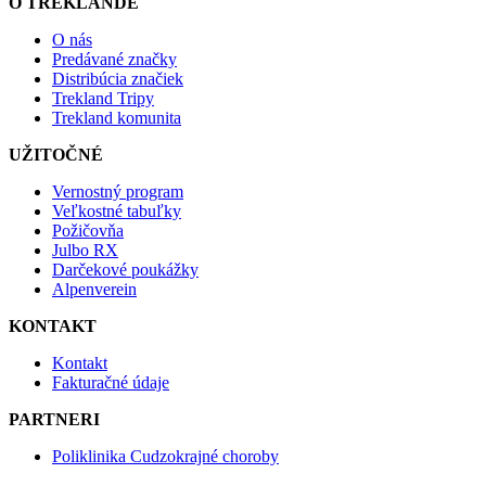
O TREKLANDE
O nás
Predávané značky
Distribúcia značiek
Trekland Tripy
Trekland komunita
UŽITOČNÉ
Vernostný program
Veľkostné tabuľky
Požičovňa
Julbo RX
Darčekové poukážky
Alpenverein
KONTAKT
Kontakt
Fakturačné údaje
PARTNERI
Poliklinika Cudzokrajné choroby