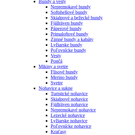
Bundy a vesty
Nepremokavé bundy
Softshellové bundy
Skialpové a bežecké bundy
Fjällräven bundy
Páperové bundy
Primaloftové bundy
Zimné bundy a kabáty
Lyžiarske bundy
Poľovnícke bundy
Vesty
Pončá
Mikiny a svetre
Flisové bundy
Merino bundy
Svetre
Nohavice a sukne
Turistické nohavice
Skialpové nohavice
Fjällräven nohavice
Nepremokavé nohavice
Lezecké nohavice
Lyžiarske nohavice
Poľovnícke nohavice
Kraťasy