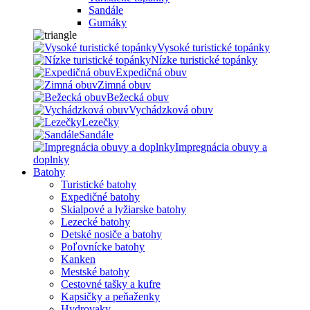
Sandále
Gumáky
Vysoké turistické topánky
Nízke turistické topánky
Expedičná obuv
Zimná obuv
Bežecká obuv
Vychádzková obuv
Lezečky
Sandále
Impregnácia obuvy a
doplnky
Batohy
Turistické batohy
Expedičné batohy
Skialpové a lyžiarske batohy
Lezecké batohy
Detské nosiče a batohy
Poľovnícke batohy
Kanken
Mestské batohy
Cestovné tašky a kufre
Kapsičky a peňaženky
Hydrovaky