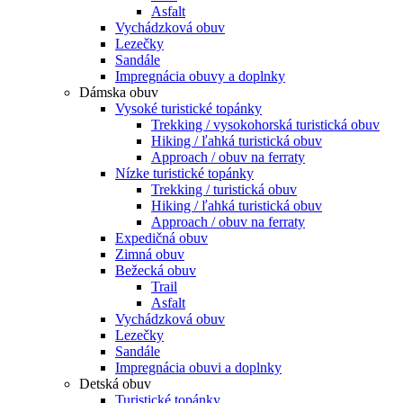
Asfalt
Vychádzková obuv
Lezečky
Sandále
Impregnácia obuvy a doplnky
Dámska obuv
Vysoké turistické topánky
Trekking / vysokohorská turistická obuv
Hiking / ľahká turistická obuv
Approach / obuv na ferraty
Nízke turistické topánky
Trekking / turistická obuv
Hiking / ľahká turistická obuv
Approach / obuv na ferraty
Expedičná obuv
Zimná obuv
Bežecká obuv
Trail
Asfalt
Vychádzková obuv
Lezečky
Sandále
Impregnácia obuvi a doplnky
Detská obuv
Turistické topánky