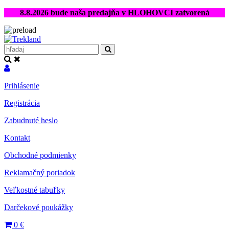
8.8.2026 bude naša predajňa v HLOHOVCI zatvorená
Prihlásenie
Registrácia
Zabudnuté heslo
Kontakt
Obchodné podmienky
Reklamačný poriadok
Veľkostné tabuľky
Darčekové poukážky
0
€