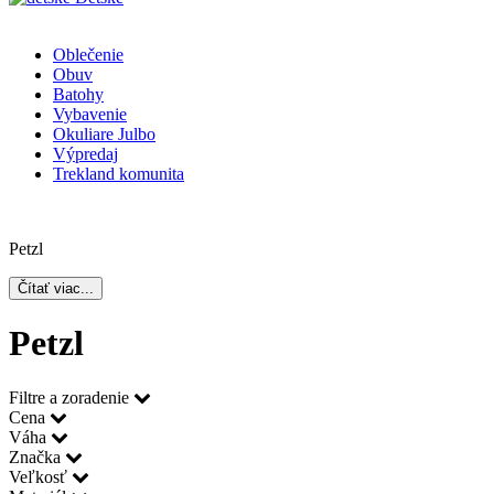
Oblečenie
Obuv
Batohy
Vybavenie
Okuliare Julbo
Výpredaj
Trekland komunita
Petzl
Čítať viac...
Petzl
Filtre a zoradenie
Cena
Váha
Značka
Veľkosť