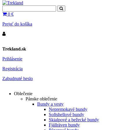
0
€
Prejsť do košíka
Trekland.sk
Prihlásenie
Registrácia
Zabudnuté heslo
Oblečenie
Pánske oblečenie
Bundy a vesty
Nepremokavé bundy
Softshellové bundy
Skialpové a bežecké bundy
Fjällräven bundy