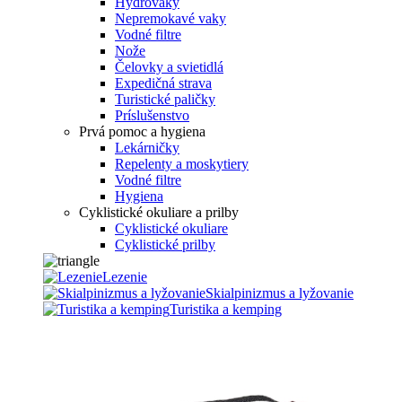
Hydrovaky
Nepremokavé vaky
Vodné filtre
Nože
Čelovky a svietidlá
Expedičná strava
Turistické paličky
Príslušenstvo
Prvá pomoc a hygiena
Lekárničky
Repelenty a moskytiery
Vodné filtre
Hygiena
Cyklistické okuliare a prilby
Cyklistické okuliare
Cyklistické prilby
Lezenie
Skialpinizmus a lyžovanie
Turistika a kemping