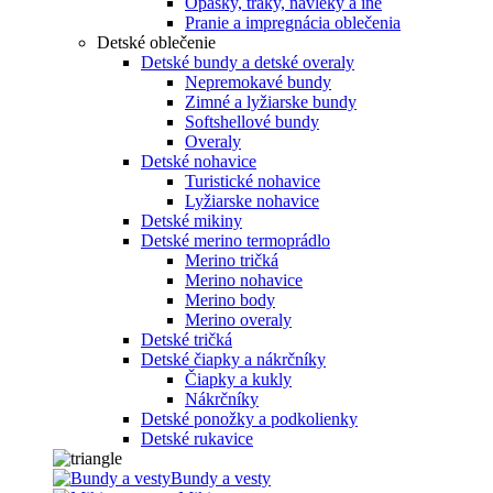
Opasky, traky, návleky a iné
Pranie a impregnácia oblečenia
Detské oblečenie
Detské bundy a detské overaly
Nepremokavé bundy
Zimné a lyžiarske bundy
Softshellové bundy
Overaly
Detské nohavice
Turistické nohavice
Lyžiarske nohavice
Detské mikiny
Detské merino termoprádlo
Merino tričká
Merino nohavice
Merino body
Merino overaly
Detské tričká
Detské čiapky a nákrčníky
Čiapky a kukly
Nákrčníky
Detské ponožky a podkolienky
Detské rukavice
Bundy a vesty