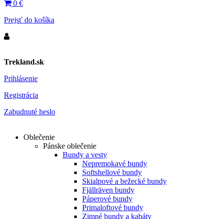
0
€
Prejsť do košíka
Trekland.sk
Prihlásenie
Registrácia
Zabudnuté heslo
Oblečenie
Pánske oblečenie
Bundy a vesty
Nepremokavé bundy
Softshellové bundy
Skialpové a bežecké bundy
Fjällräven bundy
Páperové bundy
Primaloftové bundy
Zimné bundy a kabáty