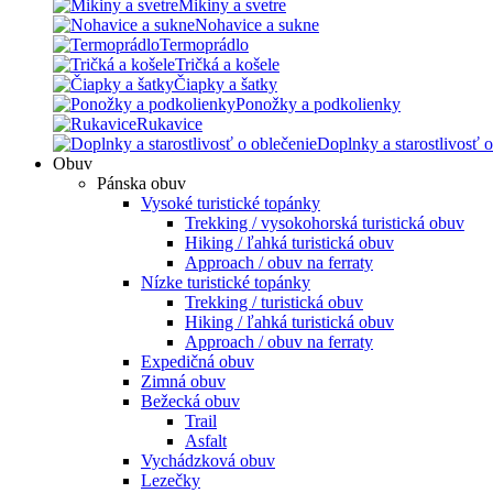
Mikiny a svetre
Nohavice a sukne
Termoprádlo
Tričká a košele
Čiapky a šatky
Ponožky a podkolienky
Rukavice
Doplnky a starostlivosť o
Obuv
Pánska obuv
Vysoké turistické topánky
Trekking / vysokohorská turistická obuv
Hiking / ľahká turistická obuv
Approach / obuv na ferraty
Nízke turistické topánky
Trekking / turistická obuv
Hiking / ľahká turistická obuv
Approach / obuv na ferraty
Expedičná obuv
Zimná obuv
Bežecká obuv
Trail
Asfalt
Vychádzková obuv
Lezečky