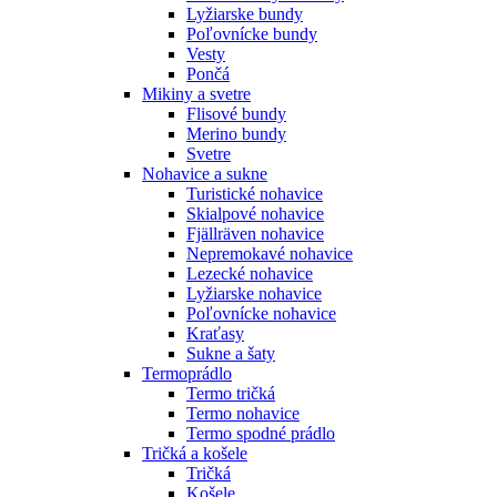
Lyžiarske bundy
Poľovnícke bundy
Vesty
Pončá
Mikiny a svetre
Flisové bundy
Merino bundy
Svetre
Nohavice a sukne
Turistické nohavice
Skialpové nohavice
Fjällräven nohavice
Nepremokavé nohavice
Lezecké nohavice
Lyžiarske nohavice
Poľovnícke nohavice
Kraťasy
Sukne a šaty
Termoprádlo
Termo tričká
Termo nohavice
Termo spodné prádlo
Tričká a košele
Tričká
Košele