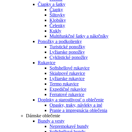
Čiapky a šatky
Čiapky
Šiltovky
Klobúky
Čelenky
Kukly
Multifunkčné šatky a nákrčníky
Ponožky a podkolienky
Turistické ponožky
Lyžiarske ponožky
Cyklistické ponožky
Rukavice
Softshellové rukavice
Skialpové rukavice
Lyžiarske rukavice
Termo rukavice
Expedičné rukavice
Ferratové rukavice
Doplnky a starostlivosť o oblečenie
Opasky, traky, návleky a iné
Pranie a impregnácia oblečenia
Dámske oblečenie
Bundy a vesty
Nepremokavé bundy
Softshellové bundy