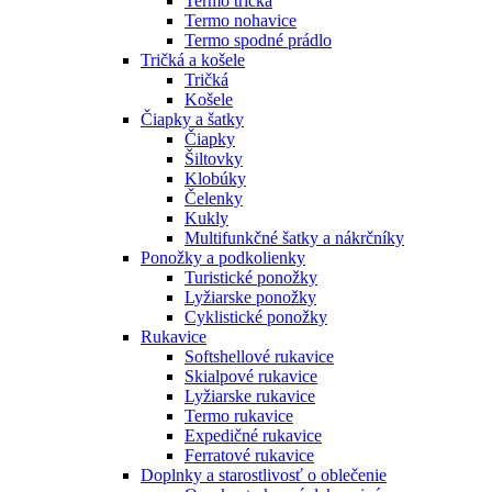
Termo tričká
Termo nohavice
Termo spodné prádlo
Tričká a košele
Tričká
Košele
Čiapky a šatky
Čiapky
Šiltovky
Klobúky
Čelenky
Kukly
Multifunkčné šatky a nákrčníky
Ponožky a podkolienky
Turistické ponožky
Lyžiarske ponožky
Cyklistické ponožky
Rukavice
Softshellové rukavice
Skialpové rukavice
Lyžiarske rukavice
Termo rukavice
Expedičné rukavice
Ferratové rukavice
Doplnky a starostlivosť o oblečenie