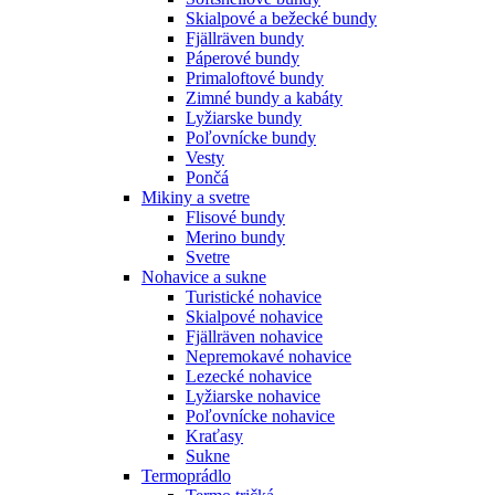
Skialpové a bežecké bundy
Fjällräven bundy
Páperové bundy
Primaloftové bundy
Zimné bundy a kabáty
Lyžiarske bundy
Poľovnícke bundy
Vesty
Pončá
Mikiny a svetre
Flisové bundy
Merino bundy
Svetre
Nohavice a sukne
Turistické nohavice
Skialpové nohavice
Fjällräven nohavice
Nepremokavé nohavice
Lezecké nohavice
Lyžiarske nohavice
Poľovnícke nohavice
Kraťasy
Sukne
Termoprádlo