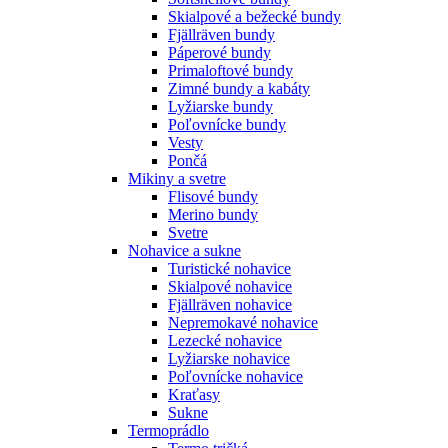
Skialpové a bežecké bundy
Fjällräven bundy
Páperové bundy
Primaloftové bundy
Zimné bundy a kabáty
Lyžiarske bundy
Poľovnícke bundy
Vesty
Pončá
Mikiny a svetre
Flisové bundy
Merino bundy
Svetre
Nohavice a sukne
Turistické nohavice
Skialpové nohavice
Fjällräven nohavice
Nepremokavé nohavice
Lezecké nohavice
Lyžiarske nohavice
Poľovnícke nohavice
Kraťasy
Sukne
Termoprádlo