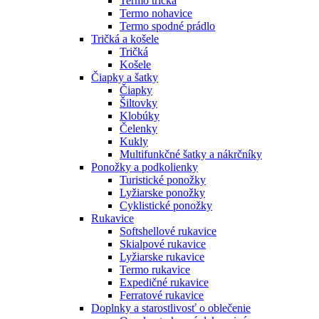
Termo tričká
Termo nohavice
Termo spodné prádlo
Tričká a košele
Tričká
Košele
Čiapky a šatky
Čiapky
Šiltovky
Klobúky
Čelenky
Kukly
Multifunkčné šatky a nákrčníky
Ponožky a podkolienky
Turistické ponožky
Lyžiarske ponožky
Cyklistické ponožky
Rukavice
Softshellové rukavice
Skialpové rukavice
Lyžiarske rukavice
Termo rukavice
Expedičné rukavice
Ferratové rukavice
Doplnky a starostlivosť o oblečenie