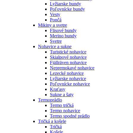
Lyžiarske bundy
Poľovnícke bundy
Vesty
Pončá
Mikiny a svetre
Flisové bundy
Merino bundy
Svetre
Nohavice a sukne
Turistické nohavice
Skialpové nohavice
Fjällräven nohavice
Nepremokavé nohavice
Lezecké nohavice
Lyžiarske nohavice
Poľovnícke nohavice
Kraťasy
Sukne a šaty
Termoprádlo
Termo tričká
Termo nohavice
Termo spodné prádlo
Tričká a košele
Tričká
Košele