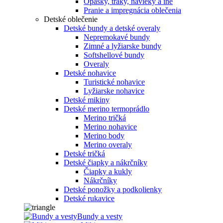
Opasky, traky, návleky a iné
Pranie a impregnácia oblečenia
Detské oblečenie
Detské bundy a detské overaly
Nepremokavé bundy
Zimné a lyžiarske bundy
Softshellové bundy
Overaly
Detské nohavice
Turistické nohavice
Lyžiarske nohavice
Detské mikiny
Detské merino termoprádlo
Merino tričká
Merino nohavice
Merino body
Merino overaly
Detské tričká
Detské čiapky a nákrčníky
Čiapky a kukly
Nákrčníky
Detské ponožky a podkolienky
Detské rukavice
Bundy a vesty