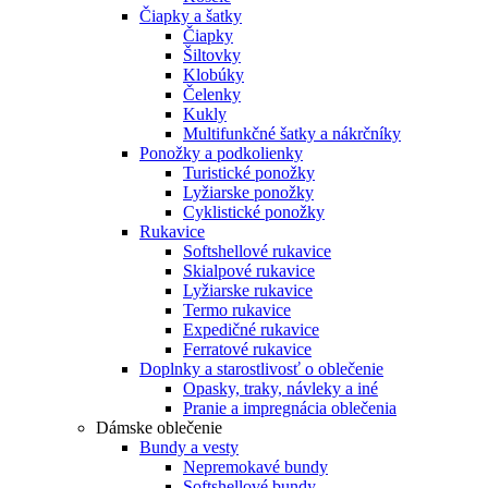
Čiapky a šatky
Čiapky
Šiltovky
Klobúky
Čelenky
Kukly
Multifunkčné šatky a nákrčníky
Ponožky a podkolienky
Turistické ponožky
Lyžiarske ponožky
Cyklistické ponožky
Rukavice
Softshellové rukavice
Skialpové rukavice
Lyžiarske rukavice
Termo rukavice
Expedičné rukavice
Ferratové rukavice
Doplnky a starostlivosť o oblečenie
Opasky, traky, návleky a iné
Pranie a impregnácia oblečenia
Dámske oblečenie
Bundy a vesty
Nepremokavé bundy
Softshellové bundy