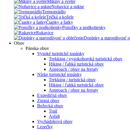
Mikiny a svetre
Nohavice a sukne
Termoprádlo
Tričká a košele
Čiapky a šatky
Ponožky a podkolienky
Rukavice
Doplnky a starostlivosť o
Obuv
Pánska obuv
Vysoké turistické topánky
Trekking / vysokohorská turistická obuv
Hiking / ľahká turistická obuv
Approach / obuv na ferraty
Nízke turistické topánky
Trekking / turistická obuv
Hiking / ľahká turistická obuv
Approach / obuv na ferraty
Expedičná obuv
Zimná obuv
Bežecká obuv
Trail
Asfalt
Vychádzková obuv
Lezečky