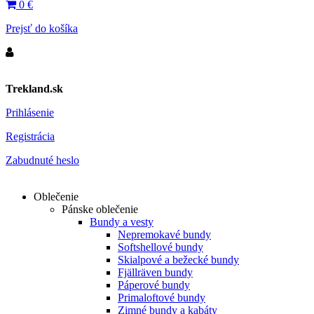
0
€
Prejsť do košíka
Trekland.sk
Prihlásenie
Registrácia
Zabudnuté heslo
Oblečenie
Pánske oblečenie
Bundy a vesty
Nepremokavé bundy
Softshellové bundy
Skialpové a bežecké bundy
Fjällräven bundy
Páperové bundy
Primaloftové bundy
Zimné bundy a kabáty