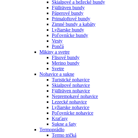
Skialpové a bežecké bundy
Fjällräven bundy
Páperové bundy
Primaloftové bundy
Zimné bundy a kabáty
Lyžiarske bundy
Poľovnícke bundy
Vesty
Pončá
Mikiny a svetre
Flisové bundy
Merino bundy
Svetre
Nohavice a sukne
Turistické nohavice
Skialpové nohavice
Fjällräven nohavice
Nepremokavé nohavice
Lezecké nohavice
Lyžiarske nohavice
Poľovnícke nohavice
Kraťasy
Sukne a šaty
Termoprádlo
Termo tričká