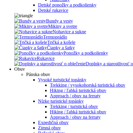
Detské ponožky a podkolienky
Detské rukavice
Bundy a vesty
Mikiny a svetre
Nohavice a sukne
Termoprádlo
Tričká a košele
Čiapky a šatky
Ponožky a podkolienky
Rukavice
Doplnky a starostlivosť o
Obuv
Pánska obuv
Vysoké turistické topánky
Trekking / vysokohorská turistická obuv
Hiking / ľahká turistická obuv
Approach / obuv na ferraty
Nízke turistické topánky
Trekking / turistická obuv
Hiking / ľahká turistická obuv
Approach / obuv na ferraty
Expedičná obuv
Zimná obuv