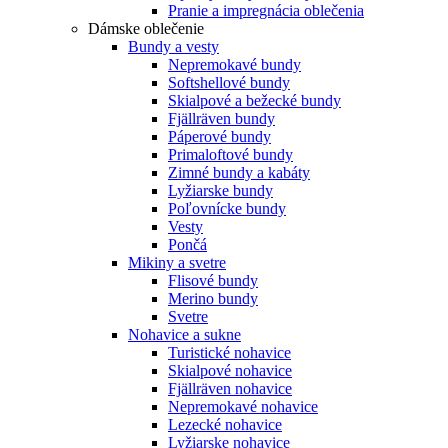
Pranie a impregnácia oblečenia
Dámske oblečenie
Bundy a vesty
Nepremokavé bundy
Softshellové bundy
Skialpové a bežecké bundy
Fjällräven bundy
Páperové bundy
Primaloftové bundy
Zimné bundy a kabáty
Lyžiarske bundy
Poľovnícke bundy
Vesty
Pončá
Mikiny a svetre
Flisové bundy
Merino bundy
Svetre
Nohavice a sukne
Turistické nohavice
Skialpové nohavice
Fjällräven nohavice
Nepremokavé nohavice
Lezecké nohavice
Lyžiarske nohavice