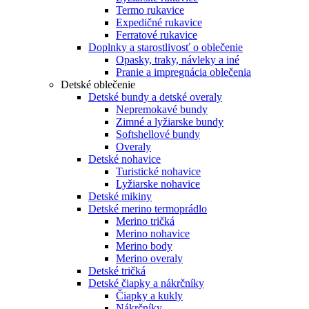
Termo rukavice
Expedičné rukavice
Ferratové rukavice
Doplnky a starostlivosť o oblečenie
Opasky, traky, návleky a iné
Pranie a impregnácia oblečenia
Detské oblečenie
Detské bundy a detské overaly
Nepremokavé bundy
Zimné a lyžiarske bundy
Softshellové bundy
Overaly
Detské nohavice
Turistické nohavice
Lyžiarske nohavice
Detské mikiny
Detské merino termoprádlo
Merino tričká
Merino nohavice
Merino body
Merino overaly
Detské tričká
Detské čiapky a nákrčníky
Čiapky a kukly
Nákrčníky