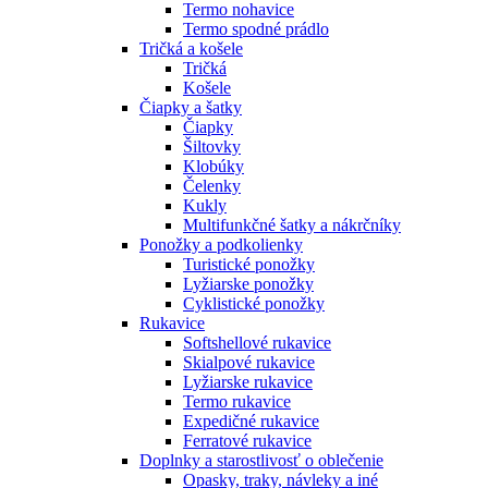
Termo nohavice
Termo spodné prádlo
Tričká a košele
Tričká
Košele
Čiapky a šatky
Čiapky
Šiltovky
Klobúky
Čelenky
Kukly
Multifunkčné šatky a nákrčníky
Ponožky a podkolienky
Turistické ponožky
Lyžiarske ponožky
Cyklistické ponožky
Rukavice
Softshellové rukavice
Skialpové rukavice
Lyžiarske rukavice
Termo rukavice
Expedičné rukavice
Ferratové rukavice
Doplnky a starostlivosť o oblečenie
Opasky, traky, návleky a iné