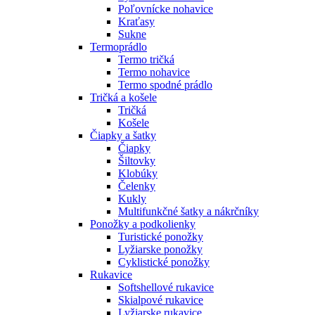
Poľovnícke nohavice
Kraťasy
Sukne
Termoprádlo
Termo tričká
Termo nohavice
Termo spodné prádlo
Tričká a košele
Tričká
Košele
Čiapky a šatky
Čiapky
Šiltovky
Klobúky
Čelenky
Kukly
Multifunkčné šatky a nákrčníky
Ponožky a podkolienky
Turistické ponožky
Lyžiarske ponožky
Cyklistické ponožky
Rukavice
Softshellové rukavice
Skialpové rukavice
Lyžiarske rukavice