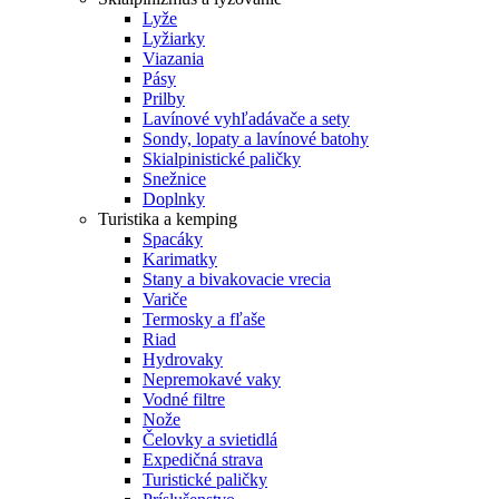
Lyže
Lyžiarky
Viazania
Pásy
Prilby
Lavínové vyhľadávače a sety
Sondy, lopaty a lavínové batohy
Skialpinistické paličky
Snežnice
Doplnky
Turistika a kemping
Spacáky
Karimatky
Stany a bivakovacie vrecia
Variče
Termosky a fľaše
Riad
Hydrovaky
Nepremokavé vaky
Vodné filtre
Nože
Čelovky a svietidlá
Expedičná strava
Turistické paličky