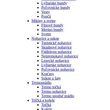
Lyžiarske bundy
Poľovnícke bundy
Vesty
Pončá
Mikiny a svetre
Flisové bundy
Merino bundy
Svetre
Nohavice a sukne
Turistické nohavice
Skialpové nohavice
Fjällräven nohavice
Nepremokavé nohavice
Lezecké nohavice
Lyžiarske nohavice
Poľovnícke nohavice
Kraťasy
Sukne a šaty
Termoprádlo
Termo tričká
Termo nohavice
Termo spodné prádlo
Tričká a košele
Tričká
Košele