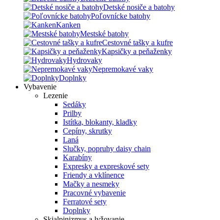
Detské nosiče a batohy
Poľovnícke batohy
Kanken
Mestské batohy
Cestovné tašky a kufre
Kapsičky a peňaženky
Hydrovaky
Nepremokavé vaky
Doplnky
Vybavenie
Lezenie
Sedáky
Prilby
Istítka, blokanty, kladky
Cepíny, skrutky
Laná
Slučky, popruhy daisy chain
Karabíny
Expresky a expreskové sety
Friendy a vklínence
Mačky a nesmeky
Pracovné vybavenie
Ferratové sety
Doplnky
Skialpinizmus a lyžovanie