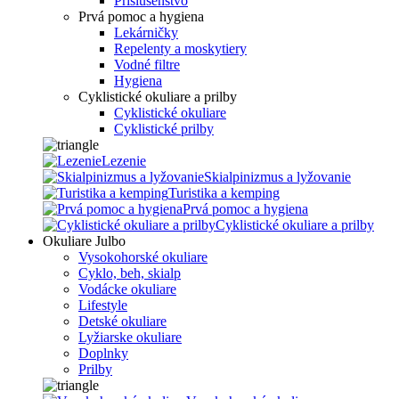
Príslušenstvo
Prvá pomoc a hygiena
Lekárničky
Repelenty a moskytiery
Vodné filtre
Hygiena
Cyklistické okuliare a prilby
Cyklistické okuliare
Cyklistické prilby
Lezenie
Skialpinizmus a lyžovanie
Turistika a kemping
Prvá pomoc a hygiena
Cyklistické okuliare a prilby
Okuliare Julbo
Vysokohorské okuliare
Cyklo, beh, skialp
Vodácke okuliare
Lifestyle
Detské okuliare
Lyžiarske okuliare
Doplnky
Prilby