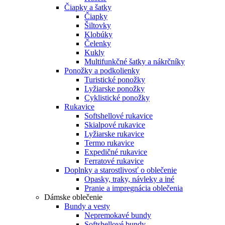
Čiapky a šatky
Čiapky
Šiltovky
Klobúky
Čelenky
Kukly
Multifunkčné šatky a nákrčníky
Ponožky a podkolienky
Turistické ponožky
Lyžiarske ponožky
Cyklistické ponožky
Rukavice
Softshellové rukavice
Skialpové rukavice
Lyžiarske rukavice
Termo rukavice
Expedičné rukavice
Ferratové rukavice
Doplnky a starostlivosť o oblečenie
Opasky, traky, návleky a iné
Pranie a impregnácia oblečenia
Dámske oblečenie
Bundy a vesty
Nepremokavé bundy
Softshellové bundy