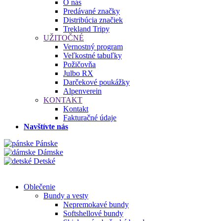
O nás
Predávané značky
Distribúcia značiek
Trekland Tripy
UŽITOČNÉ
Vernostný program
Veľkostné tabuľky
Požičovňa
Julbo RX
Darčekové poukážky
Alpenverein
KONTAKT
Kontakt
Fakturačné údaje
Navštívte nás
Pánske
Dámske
Detské
Oblečenie
Bundy a vesty
Nepremokavé bundy
Softshellové bundy