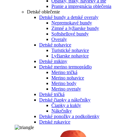
Opasky, traky, návleky a iné
Pranie a impregnácia oblečenia
Detské oblečenie
Detské bundy a detské overaly
Nepremokavé bundy
Zimné a lyžiarske bundy
Softshellové bundy
Overaly
Detské nohavice
Turistické nohavice
Lyžiarske nohavice
Detské mikiny
Detské merino termoprádlo
Merino tričká
Merino nohavice
Merino body
Merino overaly
Detské tričká
Detské čiapky a nákrčníky
Čiapky a kukly
Nákrčníky
Detské ponožky a podkolienky
Detské rukavice