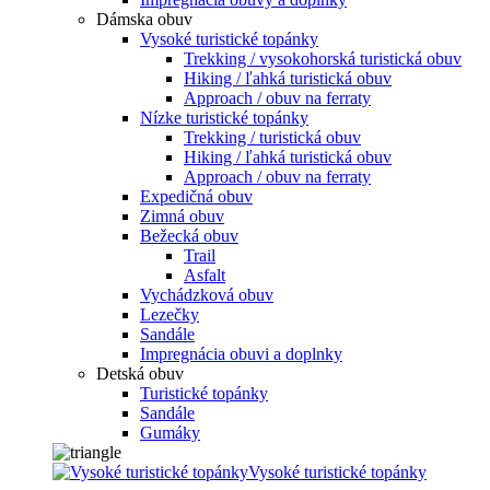
Dámska obuv
Vysoké turistické topánky
Trekking / vysokohorská turistická obuv
Hiking / ľahká turistická obuv
Approach / obuv na ferraty
Nízke turistické topánky
Trekking / turistická obuv
Hiking / ľahká turistická obuv
Approach / obuv na ferraty
Expedičná obuv
Zimná obuv
Bežecká obuv
Trail
Asfalt
Vychádzková obuv
Lezečky
Sandále
Impregnácia obuvi a doplnky
Detská obuv
Turistické topánky
Sandále
Gumáky
Vysoké turistické topánky