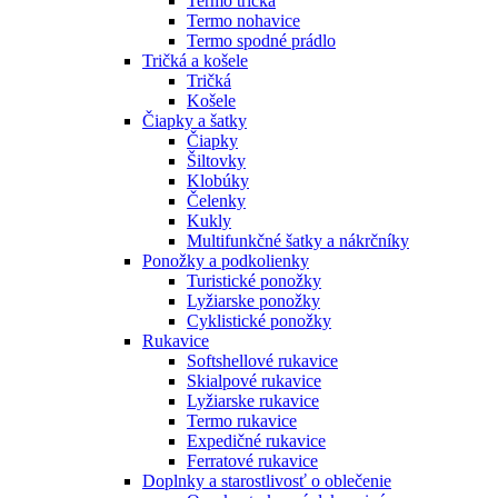
Termo tričká
Termo nohavice
Termo spodné prádlo
Tričká a košele
Tričká
Košele
Čiapky a šatky
Čiapky
Šiltovky
Klobúky
Čelenky
Kukly
Multifunkčné šatky a nákrčníky
Ponožky a podkolienky
Turistické ponožky
Lyžiarske ponožky
Cyklistické ponožky
Rukavice
Softshellové rukavice
Skialpové rukavice
Lyžiarske rukavice
Termo rukavice
Expedičné rukavice
Ferratové rukavice
Doplnky a starostlivosť o oblečenie