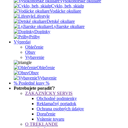
Vysokohorské okuliare
Cyklo, beh, skialp
Vodácke okuliare
Lifestyle
Detské okuliare
Lyžiarske okuliare
Doplnky
Prilby
Výpredaj
Oblečenie
Obuv
Vybavenie
Oblečenie
Obuv
Vybavenie
% Posledné kusy %
Potrebujete poradiť?
ZÁKAZNÍCKY SERVIS
Obchodné podmienky
Reklamačný poriadok
Ochrana osobných údajov
Doručenie
Vrátenie tovaru
O TREKLANDE