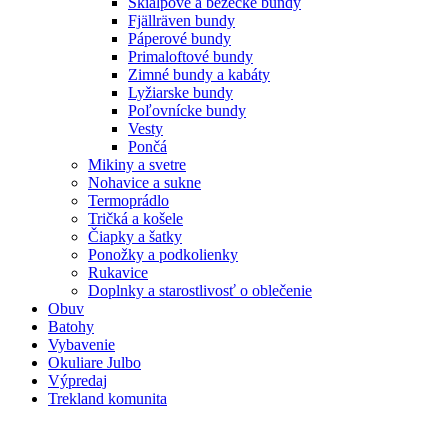
Skialpové a bežecké bundy
Fjällräven bundy
Páperové bundy
Primaloftové bundy
Zimné bundy a kabáty
Lyžiarske bundy
Poľovnícke bundy
Vesty
Pončá
Mikiny a svetre
Nohavice a sukne
Termoprádlo
Tričká a košele
Čiapky a šatky
Ponožky a podkolienky
Rukavice
Doplnky a starostlivosť o oblečenie
Obuv
Batohy
Vybavenie
Okuliare Julbo
Výpredaj
Trekland komunita