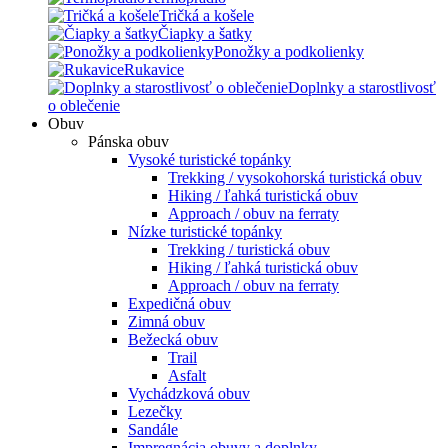
Tričká a košele
Čiapky a šatky
Ponožky a podkolienky
Rukavice
Doplnky a starostlivosť
o oblečenie
Obuv
Pánska obuv
Vysoké turistické topánky
Trekking / vysokohorská turistická obuv
Hiking / ľahká turistická obuv
Approach / obuv na ferraty
Nízke turistické topánky
Trekking / turistická obuv
Hiking / ľahká turistická obuv
Approach / obuv na ferraty
Expedičná obuv
Zimná obuv
Bežecká obuv
Trail
Asfalt
Vychádzková obuv
Lezečky
Sandále
Impregnácia obuvy a doplnky