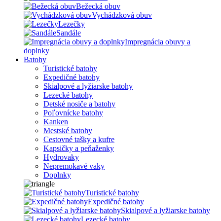
Bežecká obuv
Vychádzková obuv
Lezečky
Sandále
Impregnácia obuvy a
doplnky
Batohy
Turistické batohy
Expedičné batohy
Skialpové a lyžiarske batohy
Lezecké batohy
Detské nosiče a batohy
Poľovnícke batohy
Kanken
Mestské batohy
Cestovné tašky a kufre
Kapsičky a peňaženky
Hydrovaky
Nepremokavé vaky
Doplnky
Turistické batohy
Expedičné batohy
Skialpové a lyžiarske batohy
Lezecké batohy