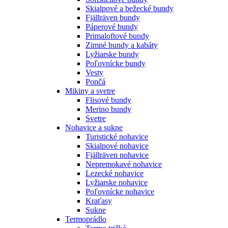
Skialpové a bežecké bundy
Fjällräven bundy
Páperové bundy
Primaloftové bundy
Zimné bundy a kabáty
Lyžiarske bundy
Poľovnícke bundy
Vesty
Pončá
Mikiny a svetre
Flisové bundy
Merino bundy
Svetre
Nohavice a sukne
Turistické nohavice
Skialpové nohavice
Fjällräven nohavice
Nepremokavé nohavice
Lezecké nohavice
Lyžiarske nohavice
Poľovnícke nohavice
Kraťasy
Sukne
Termoprádlo