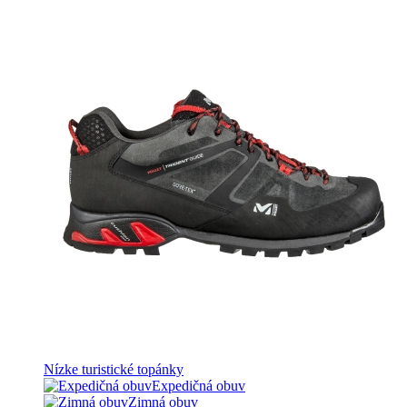
Nízke turistické topánky
Expedičná obuv
Zimná obuv