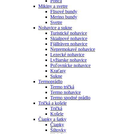
Pončá
Mikiny a svetre
Flisové bundy
Merino bundy
Svetre
Nohavice a sukne
Turistické nohavice
Skialpové nohavice
Fjällräven nohavice
Nepremokavé nohavice
Lezecké nohavice
Lyžiarske nohavice
Poľovnícke nohavice
Kraťasy
Sukne
Termoprádlo
Termo tričká
Termo nohavice
Termo spodné prádlo
Tričká a košele
Tričká
Košele
Čiapky a šatky
Čiapky
Šiltovky