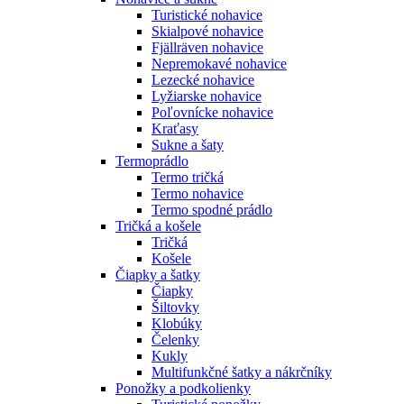
Turistické nohavice
Skialpové nohavice
Fjällräven nohavice
Nepremokavé nohavice
Lezecké nohavice
Lyžiarske nohavice
Poľovnícke nohavice
Kraťasy
Sukne a šaty
Termoprádlo
Termo tričká
Termo nohavice
Termo spodné prádlo
Tričká a košele
Tričká
Košele
Čiapky a šatky
Čiapky
Šiltovky
Klobúky
Čelenky
Kukly
Multifunkčné šatky a nákrčníky
Ponožky a podkolienky