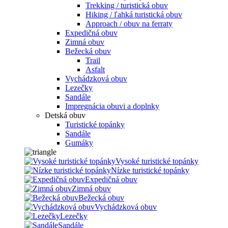
Trekking / turistická obuv
Hiking / ľahká turistická obuv
Approach / obuv na ferraty
Expedičná obuv
Zimná obuv
Bežecká obuv
Trail
Asfalt
Vychádzková obuv
Lezečky
Sandále
Impregnácia obuvi a doplnky
Detská obuv
Turistické topánky
Sandále
Gumáky
Vysoké turistické topánky
Nízke turistické topánky
Expedičná obuv
Zimná obuv
Bežecká obuv
Vychádzková obuv
Lezečky
Sandále