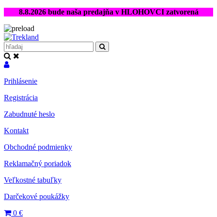
8.8.2026 bude naša predajňa v HLOHOVCI zatvorená
Prihlásenie
Registrácia
Zabudnuté heslo
Kontakt
Obchodné podmienky
Reklamačný poriadok
Veľkostné tabuľky
Darčekové poukážky
0
€