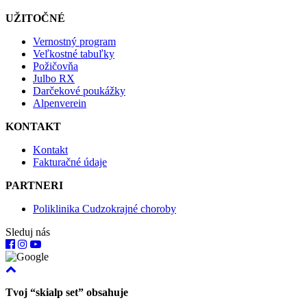
UŽITOČNÉ
Vernostný program
Veľkostné tabuľky
Požičovňa
Julbo RX
Darčekové poukážky
Alpenverein
KONTAKT
Kontakt
Fakturačné údaje
PARTNERI
Poliklinika Cudzokrajné choroby
Sleduj nás
Tvoj “skialp set” obsahuje