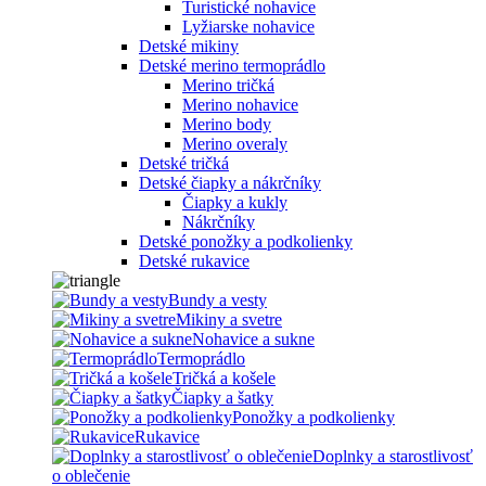
Turistické nohavice
Lyžiarske nohavice
Detské mikiny
Detské merino termoprádlo
Merino tričká
Merino nohavice
Merino body
Merino overaly
Detské tričká
Detské čiapky a nákrčníky
Čiapky a kukly
Nákrčníky
Detské ponožky a podkolienky
Detské rukavice
Bundy a vesty
Mikiny a svetre
Nohavice a sukne
Termoprádlo
Tričká a košele
Čiapky a šatky
Ponožky a podkolienky
Rukavice
Doplnky a starostlivosť
o oblečenie