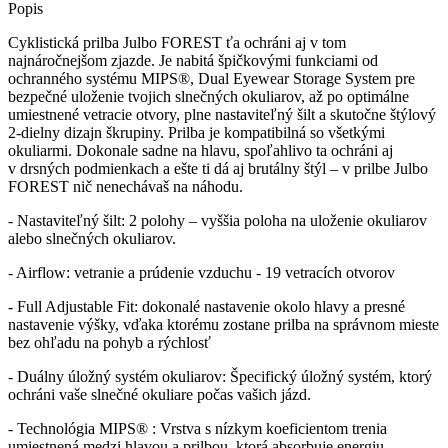
Popis
Cyklistická prilba Julbo FOREST ťa ochráni aj v tom
najnáročnejšom zjazde. Je nabitá špičkovými funkciami od
ochranného systému MIPS®, Dual Eyewear Storage System pre
bezpečné uloženie tvojich slnečných okuliarov, až po optimálne
umiestnené vetracie otvory, plne nastaviteľný šilt a skutočne štýlový
2-dielny dizajn škrupiny. Prilba je kompatibilná so všetkými
okuliarmi. Dokonale sadne na hlavu, spoľahlivo ta ochráni aj
v drsných podmienkach a ešte ti dá aj brutálny štýl – v prilbe Julbo
FOREST nič nenechávaš na náhodu.
- Nastaviteľný šilt: 2 polohy – vyššia poloha na uloženie okuliarov
alebo slnečných okuliarov.
- Airflow: vetranie a prúdenie vzduchu - 19 vetracích otvorov
- Full Adjustable Fit: dokonalé nastavenie okolo hlavy a presné
nastavenie výšky, vďaka ktorému zostane prilba na správnom mieste
bez ohľadu na pohyb a rýchlosť
- Duálny úložný systém okuliarov: Špecifický úložný systém, ktorý
ochráni vaše slnečné okuliare počas vašich jázd.
- Technológia MIPS® : Vrstva s nízkym koeficientom trenia
umiestnená medzi hlavou a prilbou, ktorá absorbuje energiu