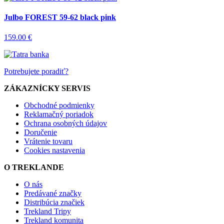
Julbo FOREST 59-62 black pink
159.00 €
Potrebujete poradiť?
ZÁKAZNÍCKY SERVIS
Obchodné podmienky
Reklamačný poriadok
Ochrana osobných údajov
Doručenie
Vrátenie tovaru
Cookies nastavenia
O TREKLANDE
O nás
Predávané značky
Distribúcia značiek
Trekland Tripy
Trekland komunita