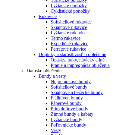
Turistické ponožky
Lyžiarske ponožky
Cyklistické ponožky
Rukavice
Softshellové rukavice
Skialpové rukavice
Lyžiarske rukavice
Termo rukavice
Expedičné rukavice
Ferratové rukavice
Doplnky a starostlivosť o oblečenie
Opasky, traky, návleky a iné
Pranie a impregnácia oblečenia
Dámske oblečenie
Bundy a vesty
Nepremokavé bundy
Softshellové bundy
Skialpové a bežecké bundy
Fjällräven bundy
Páperové bundy
Primaloftové bundy
Zimné bundy a kabáty
Lyžiarske bundy
Poľovnícke bundy
Vesty