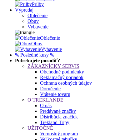
Prilby
Výpredaj
Oblečenie
Obuv
Vybavenie
Oblečenie
Obuv
Vybavenie
% Posledné kusy %
Potrebujete poradiť?
ZÁKAZNÍCKY SERVIS
Obchodné podmienky
Reklamačný poriadok
Ochrana osobných údajov
Doručenie
Vrátenie tovaru
O TREKLANDE
O nás
Predávané značky
Distribúcia značiek
Trekland Tripy
UŽITOČNÉ
Vernostný program
Veľkostné tabuľky