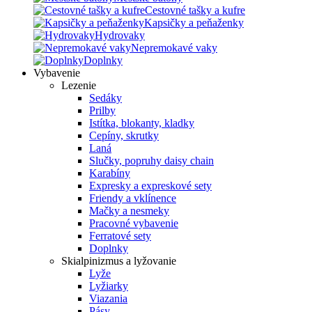
Cestovné tašky a kufre
Kapsičky a peňaženky
Hydrovaky
Nepremokavé vaky
Doplnky
Vybavenie
Lezenie
Sedáky
Prilby
Istítka, blokanty, kladky
Cepíny, skrutky
Laná
Slučky, popruhy daisy chain
Karabíny
Expresky a expreskové sety
Friendy a vklínence
Mačky a nesmeky
Pracovné vybavenie
Ferratové sety
Doplnky
Skialpinizmus a lyžovanie
Lyže
Lyžiarky
Viazania
Pásy