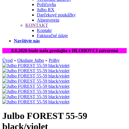
Požičovňa
Julbo RX
Darčekové poukážky
Alpenverein
KONTAKT
Kontakt
Fakturačné údaje
Navštívte nás
8.8.2026 bude naša predajňa v HLOHOVCI zatvorená
Úvod
»
Okuliare Julbo
»
Prilby
Julbo FOREST 55-59
black/violet