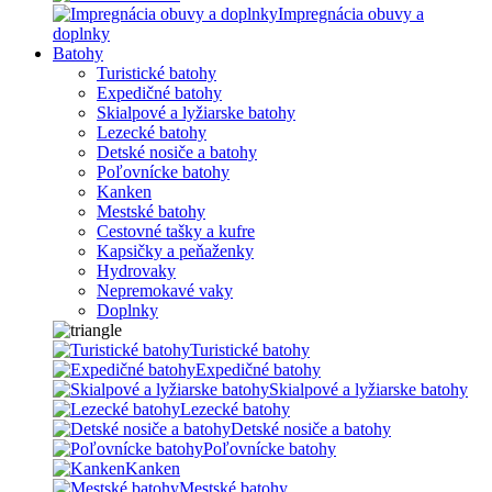
Impregnácia obuvy a
doplnky
Batohy
Turistické batohy
Expedičné batohy
Skialpové a lyžiarske batohy
Lezecké batohy
Detské nosiče a batohy
Poľovnícke batohy
Kanken
Mestské batohy
Cestovné tašky a kufre
Kapsičky a peňaženky
Hydrovaky
Nepremokavé vaky
Doplnky
Turistické batohy
Expedičné batohy
Skialpové a lyžiarske batohy
Lezecké batohy
Detské nosiče a batohy
Poľovnícke batohy
Kanken
Mestské batohy