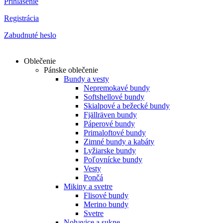
Prihlásenie
Registrácia
Zabudnuté heslo
Oblečenie
Pánske oblečenie
Bundy a vesty
Nepremokavé bundy
Softshellové bundy
Skialpové a bežecké bundy
Fjällräven bundy
Páperové bundy
Primaloftové bundy
Zimné bundy a kabáty
Lyžiarske bundy
Poľovnícke bundy
Vesty
Pončá
Mikiny a svetre
Flisové bundy
Merino bundy
Svetre
Nohavice a sukne