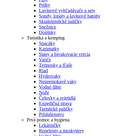
Prilby
Lavínové vyhľadávače a sety
Sondy, lopaty a lavínové batohy
Skialpinistické paličky
Snežnice
Doplnky
Turistika a kemping
Spacáky
Karimatky
Stany a bivakovacie vrecia
Variče
Termosky a fľaše
Riad
Hydrovaky
Nepremokavé vaky
Vodné filtre
Nože
Čelovky a svietidlá
Expedičná strava
Turistické paličky
Príslušenstvo
Prvá pomoc a hygiena
Lekárničky
Repelenty a moskytiery