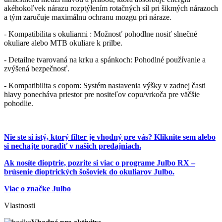
akéhokoľvek nárazu rozptýlením rotačných síl pri šikmých nárazoch
a tým zaručuje maximálnu ochranu mozgu pri náraze.
- Kompatibilita s okuliarmi : Možnosť pohodlne nosiť slnečné
okuliare alebo MTB okuliare k prilbe.
- Detailne tvarovaná na krku a spánkoch: Pohodlné používanie a
zvýšená bezpečnosť.
- Kompatibilita s copom: Systém nastavenia výšky v zadnej časti
hlavy ponecháva priestor pre nositeľov copu/vrkoča pre väčšie
pohodlie.
Nie ste si istý, ktorý filter je vhodný pre vás? Kliknite sem alebo
si nechajte poradiť v našich predajniach.
Ak nosíte dioptrie, pozrite si viac o programe Julbo RX –
brúsenie dioptrických šošoviek do okuliarov Julbo.
Viac o značke Julbo
Vlastnosti